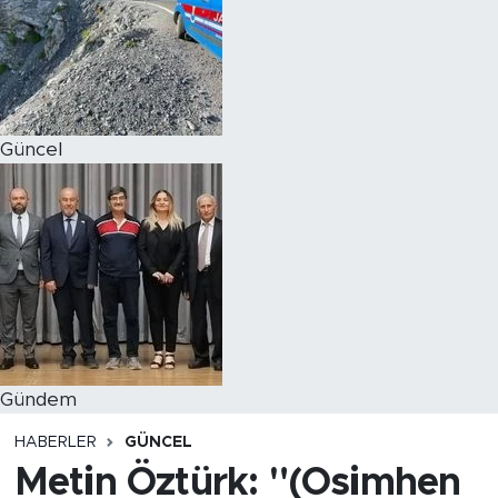
Magazin
Özel Haber
Güncel
Politika
Resmi İlanlar
Sağlık
Spor
Turizm
Gündem
HABERLER
GÜNCEL
Metin Öztürk: "(Osimhen