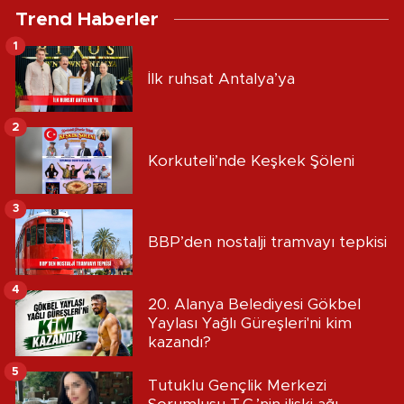
Trend Haberler
1
İlk ruhsat Antalya’ya
2
Korkuteli’nde Keşkek Şöleni
3
BBP’den nostalji tramvayı tepkisi
4
20. Alanya Belediyesi Gökbel
Yaylası Yağlı Güreşleri'ni kim
kazandı?
5
Tutuklu Gençlik Merkezi