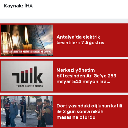
Kaynak:
İHA
Antalya'da elektrik
kesintileri: 7 Ağustos
Merkezi yönetim
bütçesinden Ar-Ge'ye 253
milyar 544 milyon lira
harcandı
Dört yaşındaki oğlunun katili
ile 3 gün sonra nikâh
masasına oturdu