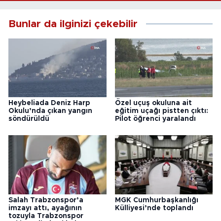
Bunlar da ilginizi çekebilir
Heybeliada Deniz Harp
Özel uçuş okuluna ait
Okulu’nda çıkan yangın
eğitim uçağı pistten çıktı:
söndürüldü
Pilot öğrenci yaralandı
Salah Trabzonspor’a
MGK Cumhurbaşkanlığı
imzayı attı, ayağının
Külliyesi’nde toplandı
tozuyla Trabzonspor