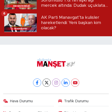
Sorumlusu T.G.’nin ilişki ağı
mercek altında: Dudak uçuklatan
iddialar!
6
AK Parti Manavgat’ta kulisler
hareketlendi: Yeni başkan kim
olacak?
Hava Durumu
Trafik Durumu