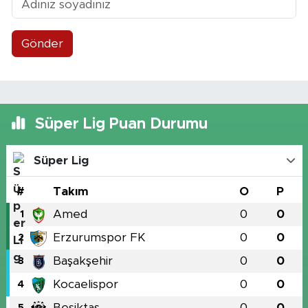
Gönder
Süper Lig Puan Durumu
Süper Lig
#
Takım
O
P
Amed
0
0
1
Erzurumspor FK
0
0
2
Başakşehir
0
0
3
Kocaelispor
0
0
4
Beşiktaş
0
0
5