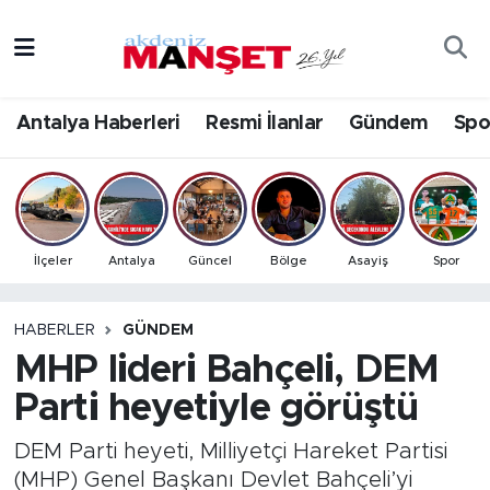
Asayiş
Antalya Nöbetçi Eczaneler
Antalya Haberleri
Resmi İlanlar
Gündem
Spo
Bilim & Teknoloji
Antalya Hava Durumu
Eğitim
Antalya Namaz Vakitleri
Ekonomi
Antalya Trafik Yoğunluk Haritası
İlçeler
Antalya
Güncel
Bölge
Asayiş
Spor
Güncel
Süper Lig Puan Durumu ve Fikstür
HABERLER
GÜNDEM
MHP lideri Bahçeli, DEM
Gündem
Tüm Manşetler
Parti heyetiyle görüştü
İlçeler
Son Dakika Haberleri
DEM Parti heyeti, Milliyetçi Hareket Partisi
Kültür- Sanat
Haber Arşivi
(MHP) Genel Başkanı Devlet Bahçeli’yi