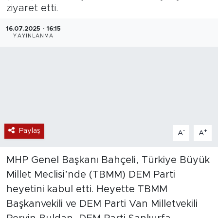
ziyaret etti.
Magazin
16.07.2025 - 16:15
YAYINLANMA
Özel Haber
Politika
Resmi İlanlar
Sağlık
Paylaş
-
+
A
A
Spor
MHP Genel Başkanı Bahçeli, Türkiye Büyük
Turizm
Millet Meclisi’nde (TBMM) DEM Parti
heyetini kabul etti. Heyette TBMM
Başkanvekili ve DEM Parti Van Milletvekili