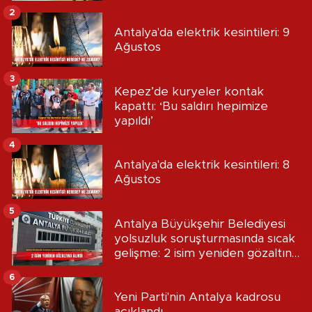
2
Antalya'da elektrik kesintileri: 9
Ağustos
3
Kepez’de kuryeler kontak
kapattı: ‘Bu saldırı hepimize
yapıldı’
4
Antalya'da elektrik kesintileri: 8
Ağustos
5
Antalya Büyükşehir Belediyesi
yolsuzluk soruşturmasında sıcak
gelişme: 2 isim yeniden gözaltına
alındı
6
Yeni Parti'nin Antalya kadrosu
açıklandı