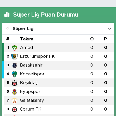
Süper Lig Puan Durumu
Süper Lig
#
Takım
O
P
Amed
0
0
1
Erzurumspor FK
0
0
2
Başakşehir
0
0
3
Kocaelispor
0
0
4
Beşiktaş
0
0
5
Eyüpspor
0
0
6
Galatasaray
0
0
7
Çorum FK
0
0
8