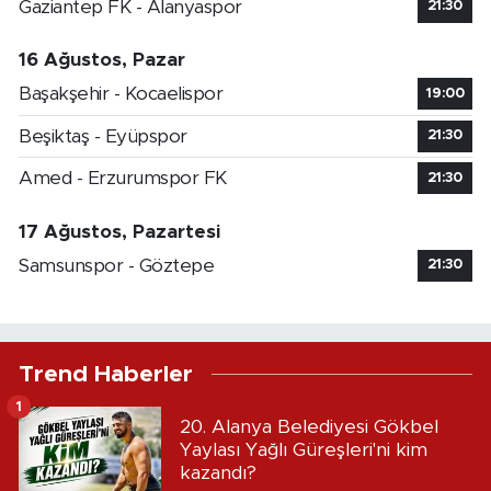
Gaziantep FK - Alanyaspor
21:30
16 Ağustos, Pazar
Başakşehir - Kocaelispor
19:00
Beşiktaş - Eyüpspor
21:30
Amed - Erzurumspor FK
21:30
17 Ağustos, Pazartesi
Samsunspor - Göztepe
21:30
Trend Haberler
1
20. Alanya Belediyesi Gökbel
Yaylası Yağlı Güreşleri'ni kim
kazandı?