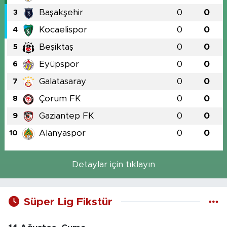
Başakşehir
0
0
3
Kocaelispor
0
0
4
Beşiktaş
0
0
5
Eyüpspor
0
0
6
Galatasaray
0
0
7
Çorum FK
0
0
8
Gaziantep FK
0
0
9
Alanyaspor
0
0
10
Detaylar için tıklayın
Süper Lig Fikstür