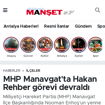
Asayiş
Antalya Nöbetçi Eczaneler
Antalya Haberleri
Resmi İlanlar
Gündem
Spo
Bilim & Teknoloji
Antalya Hava Durumu
Eğitim
Antalya Namaz Vakitleri
Ekonomi
Antalya Trafik Yoğunluk Haritası
Asayiş
Güncel
Kültür-
Antalya
İlçeler
Spor
Güncel
Süper Lig Puan Durumu ve Fikstür
HABERLER
İLÇELER
MHP Manavgat'ta Hakan
Gündem
Tüm Manşetler
Rehber görevi devraldı
İlçeler
Son Dakika Haberleri
Milliyetçi Hareket Partisi (MHP) Manavgat
Kültür- Sanat
Haber Arşivi
İlçe Başkanlığında Nooman Enhoş'un yerine