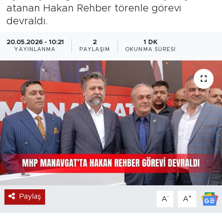
atanan Hakan Rehber törenle görevi
Magazin
devraldı.
Özel Haber
20.05.2026 - 10:21
2
1 DK
YAYINLANMA
PAYLAŞIM
OKUNMA SÜRESI
Politika
Resmi İlanlar
Sağlık
Spor
Turizm
Paylaş
-
+
A
A