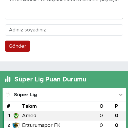
Gönder
Süper Lig Puan Durumu
Süper Lig
#
Takım
O
P
Amed
0
0
1
Erzurumspor FK
0
0
2