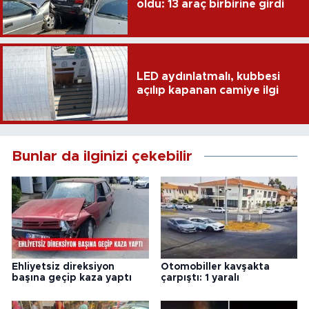
oldu: 13 araç birbirine girdi
LED aydınlatmalı, kubbesi
açılıp kapanan camiye ilgi
Bunlar da ilginizi çekebilir
Ehliyetsiz direksiyon
Otomobiller kavşakta
başına geçip kaza yaptı
çarpıştı: 1 yaralı