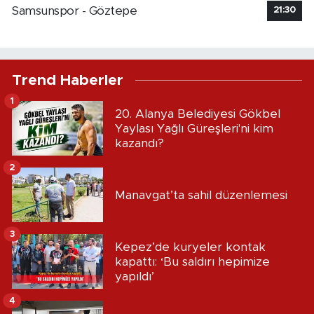
Samsunspor - Göztepe
21:30
Trend Haberler
1
20. Alanya Belediyesi Gökbel
Yaylası Yağlı Güreşleri'ni kim
kazandı?
2
Manavgat’ta sahil düzenlemesi
3
Kepez’de kuryeler kontak
kapattı: ‘Bu saldırı hepimize
yapıldı’
4