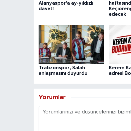
Alanyaspor'a ay-yıldızlı
haftasın
davet!
Keçiören
edecek
Trabzonspor, Salah
Kerem Ka
anlaşmasını duyurdu
adresi B
Yorumlar