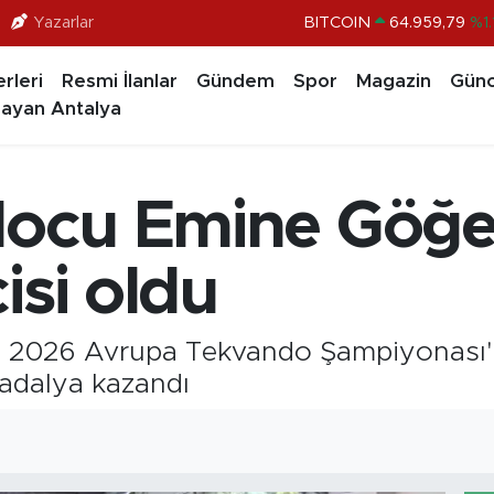
Yazarlar
BITCOIN
64.959,79
%1.
DOLAR
47,7436
%0.1
rleri
Resmi İlanlar
Gündem
Spor
Magazin
Günc
EURO
55,2510
%0.3
ayan Antalya
STERLİN
64,4811
%0.3
GRAM ALTIN
6660.55
%0.0
ndocu Emine Göğ
BİST100
13.779
%-1
isi oldu
2026 Avrupa Tekvando Şampiyonası'nd
dalya kazandı