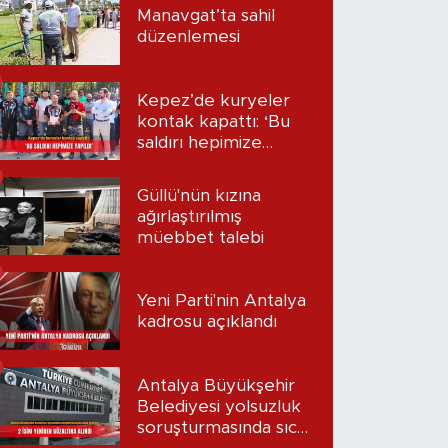
Manavgat’ta sahil
düzenlemesi
Kepez’de kuryeler
kontak kapattı: ‘Bu
saldırı hepimize
yapıldı’
Güllü'nün kızına
ağırlaştırılmış
müebbet talebi
Yeni Parti'nin Antalya
kadrosu açıklandı
Antalya Büyükşehir
Belediyesi yolsuzluk
soruşturmasında sıcak