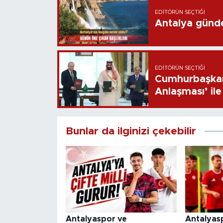
EDITÖRÜN SEÇTIĞI
Antalya günd
EDITÖRÜN SEÇTIĞI
Cumhurbaşkan
Anlaşması’ ile 
Bunlar da ilginizi çekebilir
Antalyaspor ve
Antalyaspo