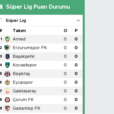
Süper Lig Puan Durumu
Süper Lig
#
Takım
O
P
Amed
0
0
1
Erzurumspor FK
0
0
2
Başakşehir
0
0
3
Kocaelispor
0
0
4
Beşiktaş
0
0
5
Eyüpspor
0
0
6
Galatasaray
0
0
7
Çorum FK
0
0
8
Gaziantep FK
0
0
9