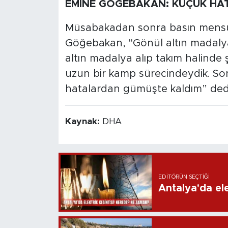
EMİNE GÖĞEBAKAN: KÜÇÜK HA
Müsabakadan sonra basın mensu
Göğebakan, "Gönül altın madalya 
altın madalya alıp takım halind
uzun bir kamp sürecindeydik. Son
hatalardan gümüşte kaldım” ded
Kaynak:
DHA
EDITÖRÜN SEÇTIĞI
Antalya'da ele