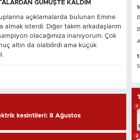
TALARDAN GÜMÜŞTE KALDIM
1
plarına açıklamalarda bulunan Emine
B
almak isterdi. Diğer takım arkadaşlarım
B
e şampiyon olacağımıza inanıyorum. Çok
A
uç altın da olabilirdi ama küçük
i.
1
S
1
ktrik kesintileri: 8 Ağustos
2