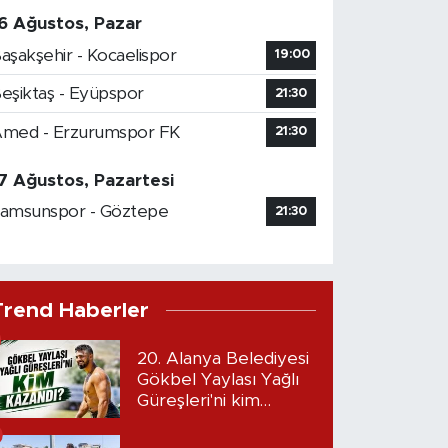
6 Ağustos, Pazar
aşakşehir - Kocaelispor
19:00
eşiktaş - Eyüpspor
21:30
med - Erzurumspor FK
21:30
7 Ağustos, Pazartesi
amsunspor - Göztepe
21:30
Trend Haberler
20. Alanya Belediyesi
Gökbel Yaylası Yağlı
Güreşleri'ni kim
kazandı?