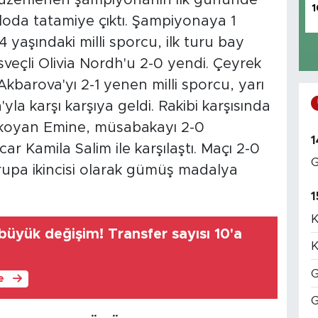
üzenlenen şampiyonanın ilk gününde
1
loda tatamiye çıktı. Şampiyonaya 1
4 yaşındaki milli sporcu, ilk turu bay
veçli Olivia Nordh'u 2-0 yendi. Çeyrek
barova'yı 2-1 yenen milli sporcu, yarı
'yla karşı karşıya geldi. Rakibi karşısında
 koyan Emine, müsabakayı 2-0
1
ar Kamila Salim ile karşılaştı. Maçı 2-0
G
pa ikincisi olarak gümüş madalya
1
K
büyük değişim! Transfer sayısı 10'a
K
G
le
G