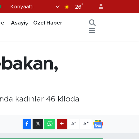
°
Konyaaltı
11
26
8
el
Asayiş
Özel Haber
2
8
3
ebakan,
4
a kadınlar 46 kiloda
-
+
A
A