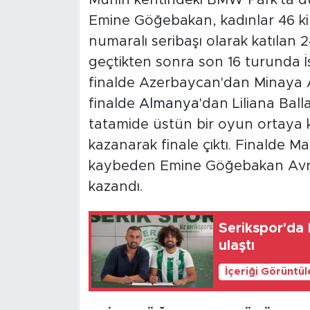
Münih kentindeki BMW Park'ta d
Emine Göğebakan, kadınlar 46 ki
numaralı seribaşı olarak katılan 2
geçtikten sonra son 16 turunda İs
finalde Azerbaycan'dan Minaya Ak
finalde
Almanya
'dan Liliana Balla
tatamide üstün bir oyun ortaya
kazanarak finale çıktı. Finalde Mac
kaybeden Emine Göğebakan Avru
kazandı.
Serikspor'da 
ulaştı
İçeriği Görüntü