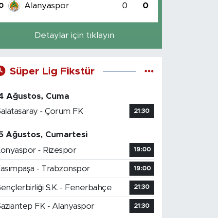
Alanyaspor
0
0
0
Detaylar için tıklayın
Süper Lig Fikstür
4 Ağustos, Cuma
alatasaray - Çorum FK
21:30
5 Ağustos, Cumartesi
onyaspor - Rizespor
19:00
asımpaşa - Trabzonspor
19:00
ençlerbirliği S.K. - Fenerbahçe
21:30
aziantep FK - Alanyaspor
21:30