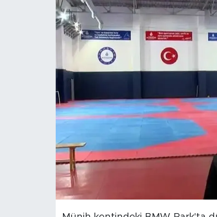
Magazin
Özel Haber
Politika
Resmi İlanlar
Sağlık
Spor
Turizm