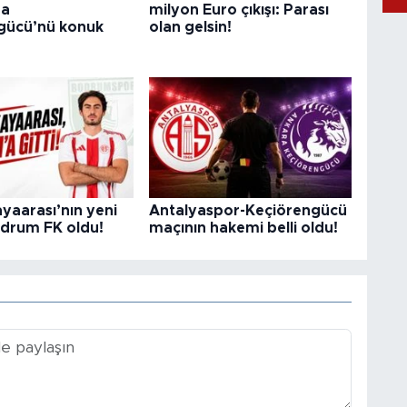
da
milyon Euro çıkışı: Parası
gücü’nü konuk
olan gelsin!
yaarası’nın yeni
Antalyaspor-Keçiörengücü
odrum FK oldu!
maçının hakemi belli oldu!