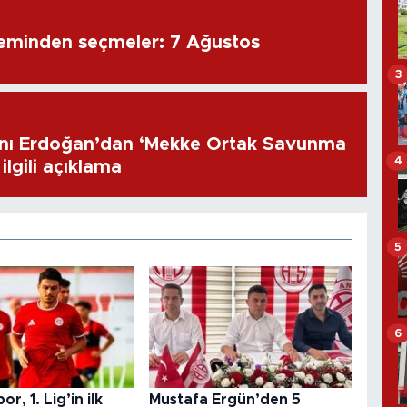
eminden seçmeler: 7 Ağustos
3
ı Erdoğan’dan ‘Mekke Ortak Savunma
4
ilgili açıklama
5
6
r, 1. Lig’in ilk
Mustafa Ergün’den 5