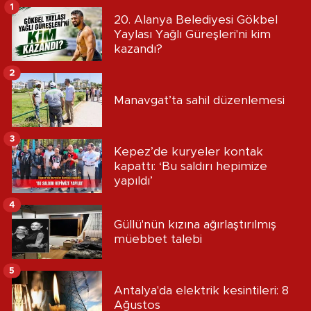
1
20. Alanya Belediyesi Gökbel
Yaylası Yağlı Güreşleri'ni kim
kazandı?
2
Manavgat’ta sahil düzenlemesi
3
Kepez’de kuryeler kontak
kapattı: ‘Bu saldırı hepimize
yapıldı’
4
Güllü'nün kızına ağırlaştırılmış
müebbet talebi
5
Antalya'da elektrik kesintileri: 8
Ağustos