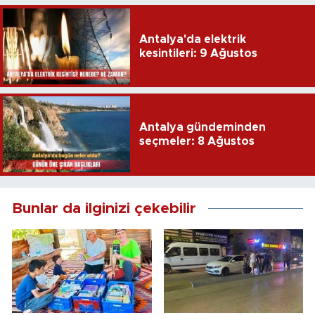
Antalya'da elektrik
kesintileri: 9 Ağustos
Antalya gündeminden
seçmeler: 8 Ağustos
Bunlar da ilginizi çekebilir