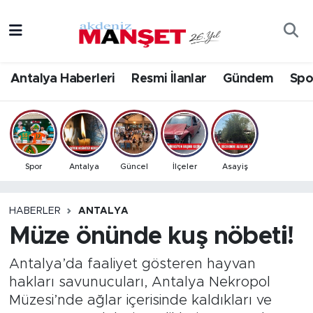
Asayiş
Antalya Nöbetçi Eczaneler
Antalya Haberleri
Resmi İlanlar
Gündem
Spo
Bilim & Teknoloji
Antalya Hava Durumu
Eğitim
Antalya Namaz Vakitleri
Ekonomi
Antalya Trafik Yoğunluk Haritası
Spor
Antalya
Güncel
İlçeler
Asayiş
Güncel
Süper Lig Puan Durumu ve Fikstür
HABERLER
ANTALYA
Müze önünde kuş nöbeti!
Gündem
Tüm Manşetler
Antalya’da faaliyet gösteren hayvan
İlçeler
Son Dakika Haberleri
hakları savunucuları, Antalya Nekropol
Müzesi’nde ağlar içerisinde kaldıkları ve
Kültür- Sanat
Haber Arşivi