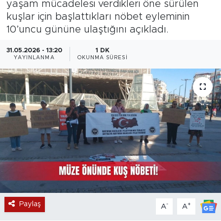
yaşam mücadelesi verdikleri öne sürülen
kuşlar için başlattıkları nöbet eyleminin
Magazin
10’uncu gününe ulaştığını açıkladı.
Özel Haber
31.05.2026 - 13:20
1 DK
YAYINLANMA
OKUNMA SÜRESI
Politika
Resmi İlanlar
Sağlık
Spor
Turizm
Paylaş
-
+
A
A