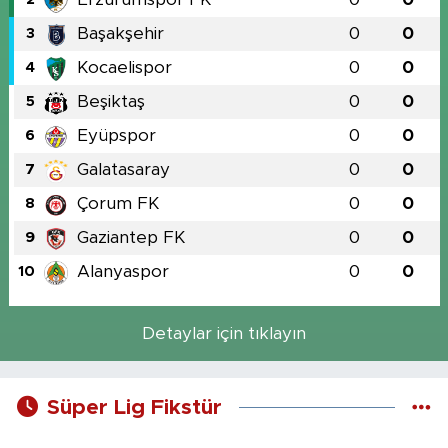
Başakşehir
0
0
3
Kocaelispor
0
0
4
Beşiktaş
0
0
5
Eyüpspor
0
0
6
Galatasaray
0
0
7
Çorum FK
0
0
8
Gaziantep FK
0
0
9
Alanyaspor
0
0
10
Detaylar için tıklayın
Süper Lig Fikstür