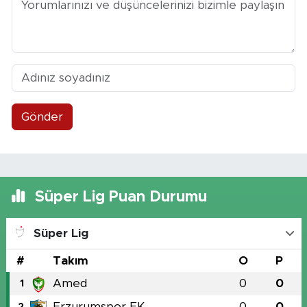
Gönder
Süper Lig Puan Durumu
Süper Lig
#
Takım
O
P
Amed
0
0
1
Erzurumspor FK
0
0
2