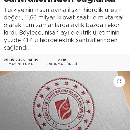
Türkiye'nin nisan ayına ilişkin hidrolik üretim
Magazin
değeri, 11,66 milyar kilovat saat ile miktarsal
olarak tüm zamanlarda aylık bazda rekor
Özel Haber
kırdı. Böylece, nisan ayı elektrik üretiminin
yüzde 41,4’ü hidroelektrik santrallerinden
Politika
sağlandı.
Resmi İlanlar
25.05.2026 - 14:09
2 DK
YAYINLANMA
OKUNMA SÜRESI
Sağlık
Spor
Turizm