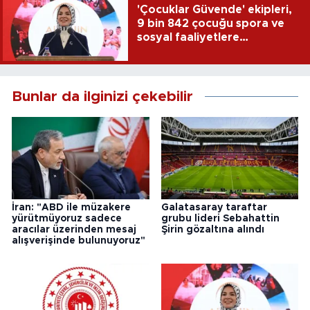
'Çocuklar Güvende' ekipleri,
9 bin 842 çocuğu spora ve
sosyal faaliyetlere
yönlendirdi
Bunlar da ilginizi çekebilir
İran: "ABD ile müzakere
Galatasaray taraftar
yürütmüyoruz sadece
grubu lideri Sebahattin
aracılar üzerinden mesaj
Şirin gözaltına alındı
alışverişinde bulunuyoruz"