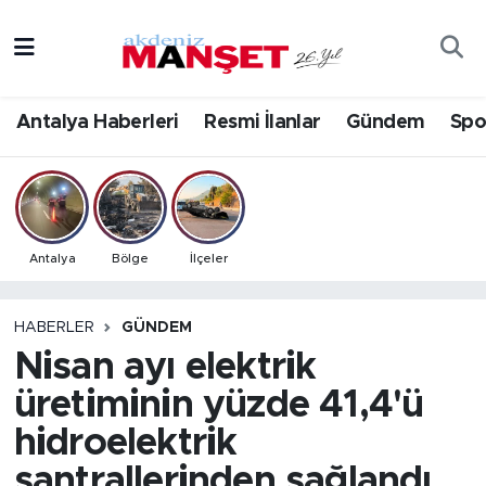
Asayiş
Antalya Nöbetçi Eczaneler
Antalya Haberleri
Resmi İlanlar
Gündem
Spo
Bilim & Teknoloji
Antalya Hava Durumu
Eğitim
Antalya Namaz Vakitleri
Ekonomi
Antalya Trafik Yoğunluk Haritası
Antalya
Bölge
İlçeler
Güncel
Süper Lig Puan Durumu ve Fikstür
HABERLER
GÜNDEM
Nisan ayı elektrik
Gündem
Tüm Manşetler
üretiminin yüzde 41,4'ü
İlçeler
Son Dakika Haberleri
hidroelektrik
Kültür- Sanat
Haber Arşivi
santrallerinden sağlandı