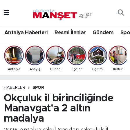
Asayiş
Antalya Nöbetçi Eczaneler
Antalya Haberleri
Resmi İlanlar
Gündem
Spo
Bilim & Teknoloji
Antalya Hava Durumu
Eğitim
Antalya Namaz Vakitleri
Ekonomi
Antalya Trafik Yoğunluk Haritası
Antalya
Asayiş
Güncel
İlçeler
Eğitim
Kültür-
Güncel
Süper Lig Puan Durumu ve Fikstür
HABERLER
SPOR
Okçuluk il birinciliğinde
Gündem
Tüm Manşetler
Manavgat'a 2 altın
İlçeler
Son Dakika Haberleri
madalya
Kültür- Sanat
Haber Arşivi
2026 Antalya Okul Sporları Okçuluk İl