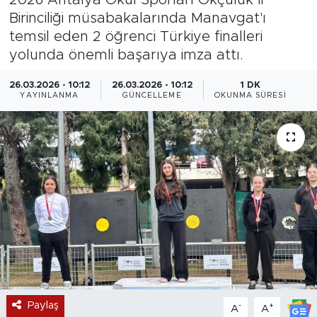
Birinciliği müsabakalarında Manavgat'ı
Magazin
temsil eden 2 öğrenci Türkiye finalleri
yolunda önemli başarıya imza attı.
Özel Haber
26.03.2026 - 10:12
26.03.2026 - 10:12
1 DK
Politika
YAYINLANMA
GÜNCELLEME
OKUNMA SÜRESI
Resmi İlanlar
Sağlık
Spor
Turizm
Paylaş
-
+
A
A