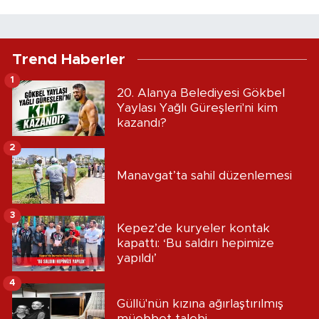
Trend Haberler
1
20. Alanya Belediyesi Gökbel
Yaylası Yağlı Güreşleri'ni kim
kazandı?
2
Manavgat’ta sahil düzenlemesi
3
Kepez’de kuryeler kontak
kapattı: ‘Bu saldırı hepimize
yapıldı’
4
Güllü'nün kızına ağırlaştırılmış
müebbet talebi