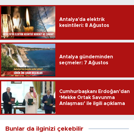
Antalya'da elektrik
kesintileri: 8 Ağustos
Antalya gündeminden
seçmeler: 7 Ağustos
Cumhurbaşkanı Erdoğan’dan
‘Mekke Ortak Savunma
Anlaşması’ ile ilgili açıklama
Bunlar da ilginizi çekebilir