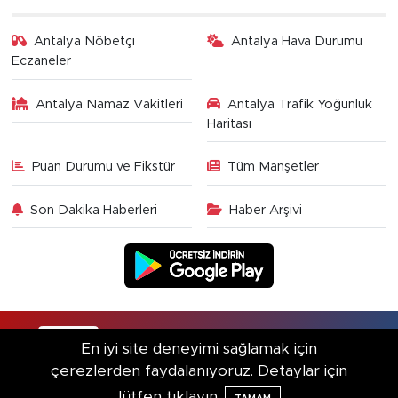
Antalya Nöbetçi
Antalya Hava Durumu
Eczaneler
Antalya Namaz Vakitleri
Antalya Trafik Yoğunluk
Haritası
Puan Durumu ve Fikstür
Tüm Manşetler
Son Dakika Haberleri
Haber Arşivi
RSS
Copyright © 2025. Her hakkı saklıdır.
En iyi site deneyimi sağlamak için
çerezlerden faydalanıyoruz. Detaylar için
Haber Yazılımı:
TE Bilişim
lütfen tıklayın.