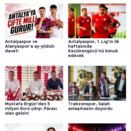
Antalyaspor ve
Antalyaspor, 1. Lig’in ilk
Alanyaspor'a ay-yıldızlı
haftasında
davet!
Keçiörengücü’nü konuk
edecek
Mustafa Ergün’den 5
Trabzonspor, Salah
milyon Euro çıkışı: Parası
anlaşmasını duyurdu
olan gelsin!