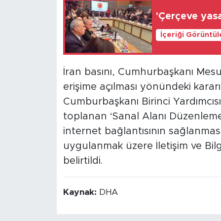
'Çerçeve yasa
İçeriği Görüntü
İran basını, Cumhurbaşkanı Mesud
erişime açılması yönündeki karar
Cumburbaşkanı Birinci Yardımcıs
toplanan ‘Sanal Alanı Düzenleme 
internet bağlantısının sağlanması
uygulanmak üzere İletişim ve Bilg
belirtildi.
Kaynak:
DHA