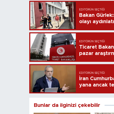
EDITÖRÜN SEÇTIĞI
Bakan Gürlek: 
olayı aydınlatı
EDITÖRÜN SEÇTIĞI
Ticaret Bakan
pazar araştır
EDITÖRÜN SEÇTIĞI
İran Cumhurb
yana ancak t
Bunlar da ilginizi çekebilir