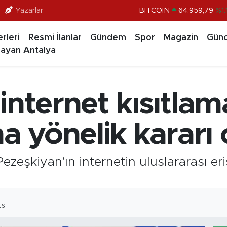
Yazarlar
BITCOIN
64.959,79
%1.
DOLAR
47,7436
%0.1
rleri
Resmi İlanlar
Gündem
Spor
Magazin
Günc
EURO
55,2510
%0.3
ayan Antalya
STERLİN
64,4811
%0.3
GRAM ALTIN
6660.55
%0.0
internet kısıtlam
BİST100
13.779
%-1
na yönelik kararı
zeşkiyan'ın internetin uluslararası er
SI