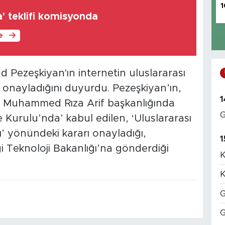
1
' teklifi komisyonda
le
 Pezeşkiyan'ın internetin uluslararası
ı onayladığını duyurdu. Pezeşkiyan’ın,
1
ı Muhammed Rıza Arif başkanlığında
G
Kurulu’nda’ kabul edilen, ‘Uluslararası
’ yönündeki kararı onayladığı,
1
i Teknoloji Bakanlığı’na gönderdiği
K
K
G
G