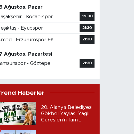
6 Ağustos, Pazar
aşakşehir - Kocaelispor
19:00
eşiktaş - Eyüpspor
21:30
med - Erzurumspor FK
21:30
7 Ağustos, Pazartesi
amsunspor - Göztepe
21:30
Trend Haberler
20. Alanya Belediyesi
Gökbel Yaylası Yağlı
Güreşleri'ni kim
kazandı?