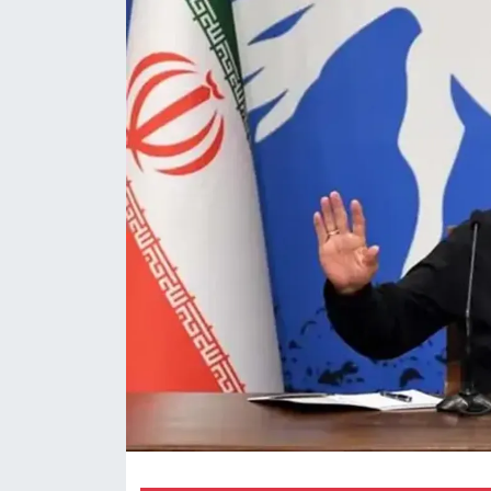
Magazin
Özel Haber
Politika
Resmi İlanlar
Sağlık
Spor
Turizm