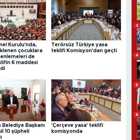
3
el Kurulu'nda,
Terörsüz Türkiye yasa
üklenen çocuklara
teklifi Komisyon'dan geçti
4
üzenlemeleri de
klifin 6 maddesi
ldi
5
6
 Belediye Başkanı
'Çerçeve yasa' teklifi
il 10 şüpheli
komisyonda
ı