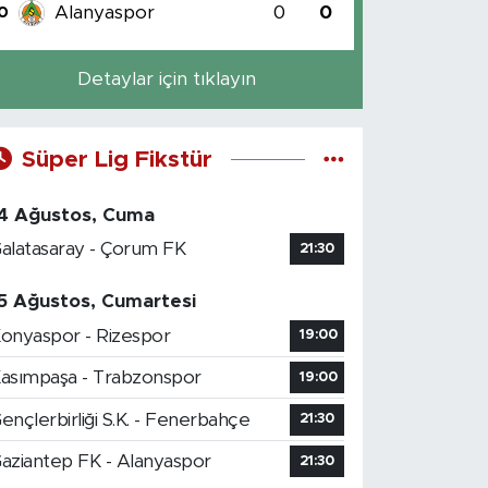
Alanyaspor
0
0
0
Detaylar için tıklayın
Süper Lig Fikstür
4 Ağustos, Cuma
alatasaray - Çorum FK
21:30
5 Ağustos, Cumartesi
onyaspor - Rizespor
19:00
asımpaşa - Trabzonspor
19:00
ençlerbirliği S.K. - Fenerbahçe
21:30
aziantep FK - Alanyaspor
21:30