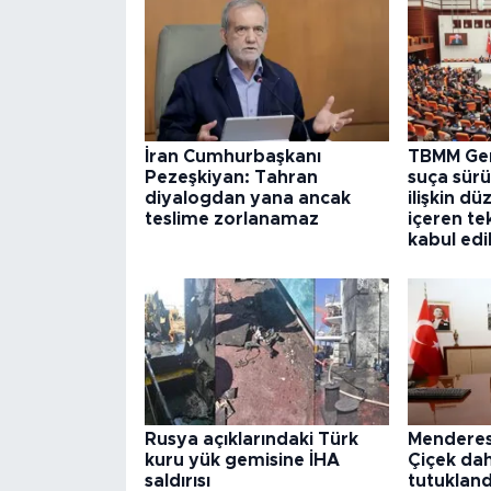
İran Cumhurbaşkanı
TBMM Gen
Pezeşkiyan: Tahran
suça sür
diyalogdan yana ancak
ilişkin d
teslime zorlanamaz
içeren te
kabul edi
Rusya açıklarındaki Türk
Menderes
kuru yük gemisine İHA
Çiçek dah
saldırısı
tutukland