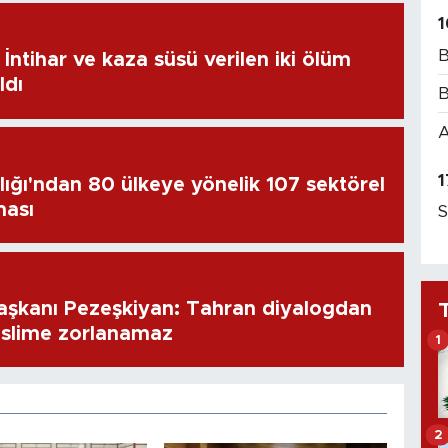
1
B
İntihar ve kaza süsü verilen iki ölüm
ldı
B
A
1
lığı'ndan 80 ülkeye yönelik 107 sektörel
ması
S
aşkanı Pezeşkiyan: Tahran diyalogdan
eslime zorlanamaz
1
2