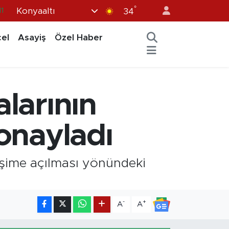
°
Konyaaltı
11
34
8
el
Asayiş
Özel Haber
2
8
3
alarının
4
 onayladı
işime açılması yönündeki
-
+
A
A