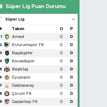
Süper Lig Puan Durumu
Süper Lig
#
Takım
O
P
Amed
0
0
1
Erzurumspor FK
0
0
2
Başakşehir
0
0
3
Kocaelispor
0
0
4
Beşiktaş
0
0
5
Eyüpspor
0
0
6
Galatasaray
0
0
7
Çorum FK
0
0
8
Gaziantep FK
0
0
9