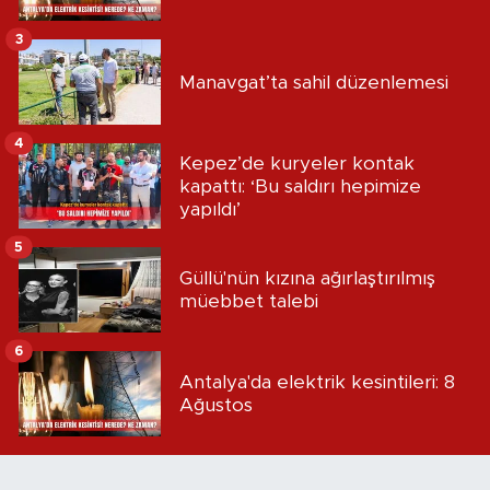
3
Manavgat’ta sahil düzenlemesi
4
Kepez’de kuryeler kontak
kapattı: ‘Bu saldırı hepimize
yapıldı’
5
Güllü'nün kızına ağırlaştırılmış
müebbet talebi
6
Antalya'da elektrik kesintileri: 8
Ağustos