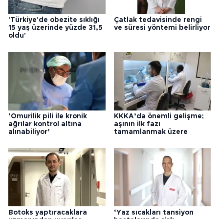
'Türkiye'de obezite sıklığı
Çatlak tedavisinde rengi
15 yaş üzerinde yüzde 31,5
ve süresi yöntemi belirliyor
oldu'
‘Omurilik pili ile kronik
KKKA’da önemli gelişme;
ağrılar kontrol altına
aşının ilk fazı
alınabiliyor’
tamamlanmak üzere
Botoks yaptıracaklara
‘Yaz sıcakları tansiyon