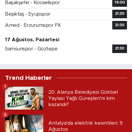
Başakşehir - Kocaelispor
19:00
Beşiktaş - Eyüpspor
21:30
Amed - Erzurumspor FK
21:30
17 Ağustos, Pazartesi
Samsunspor - Göztepe
21:30
Trend Haberler
1
20. Alanya Belediyesi Gökbel
Yaylası Yağlı Güreşleri'ni kim
kazandı?
2
Antalya'da elektrik kesintileri: 9
Ağustos