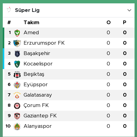
Süper Lig
#
Takım
O
P
Amed
0
0
1
Erzurumspor FK
0
0
2
Başakşehir
0
0
3
Kocaelispor
0
0
4
Beşiktaş
0
0
5
Eyüpspor
0
0
6
Galatasaray
0
0
7
Çorum FK
0
0
8
Gaziantep FK
0
0
9
Alanyaspor
0
0
10