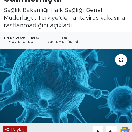
Sağlık Bakanlığı Halk Sağlığı Genel
Magazin
Müdürlüğü, Türkiye’de hantavirüs vakasına
rastlanmadığını açıkladı.
Özel Haber
08.05.2026 - 16:00
1 DK
Politika
YAYINLANMA
OKUNMA SÜRESI
Resmi İlanlar
Sağlık
Spor
Turizm
Paylaş
-
+
A
A