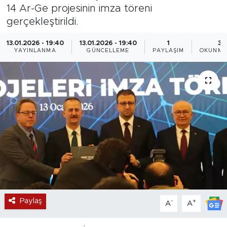
14 Ar-Ge projesinin imza töreni
Magazin
gerçekleştirildi.
Özel Haber
13.01.2026 - 19:40
13.01.2026 - 19:40
1
3 
YAYINLANMA
GÜNCELLEME
PAYLAŞIM
OKUNMA
Politika
Resmi İlanlar
Sağlık
Spor
Turizm
Paylaş
-
+
A
A