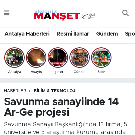
Asayiş
Antalya Nöbetçi Eczaneler
Antalya Haberleri
Resmi İlanlar
Gündem
Spo
Bilim & Teknoloji
Antalya Hava Durumu
Eğitim
Antalya Namaz Vakitleri
Ekonomi
Antalya Trafik Yoğunluk Haritası
Antalya
Asayiş
İlçeler
Güncel
Spor
Güncel
Süper Lig Puan Durumu ve Fikstür
HABERLER
BILIM & TEKNOLOJI
Savunma sanayiinde 14
Gündem
Tüm Manşetler
Ar-Ge projesi
İlçeler
Son Dakika Haberleri
Savunma Sanayii Başkanlığı'nda 13 firma, 5
Kültür- Sanat
Haber Arşivi
üniversite ve 5 araştırma kurumu arasında