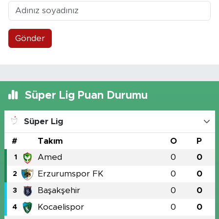
Gönder
Süper Lig Puan Durumu
Süper Lig
#
Takım
O
P
Amed
0
0
1
Erzurumspor FK
0
0
2
Başakşehir
0
0
3
Kocaelispor
0
0
4