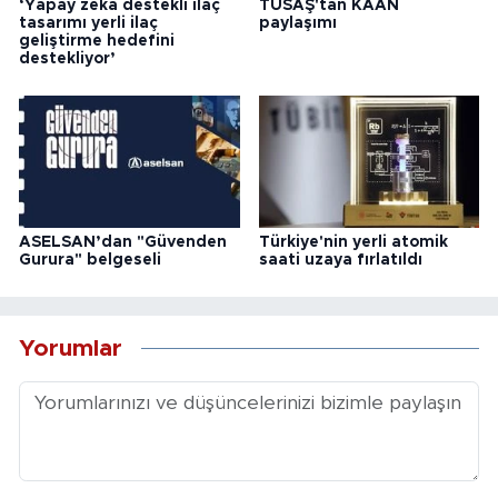
‘Yapay zeka destekli ilaç
TUSAŞ'tan KAAN
tasarımı yerli ilaç
paylaşımı
geliştirme hedefini
destekliyor’
ASELSAN’dan "Güvenden
Türkiye'nin yerli atomik
Gurura" belgeseli
saati uzaya fırlatıldı
Yorumlar