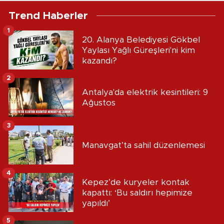
Trend Haberler
1
20. Alanya Belediyesi Gökbel
Yaylası Yağlı Güreşleri'ni kim
kazandı?
2
Antalya'da elektrik kesintileri: 9
Ağustos
3
Manavgat’ta sahil düzenlemesi
4
Kepez’de kuryeler kontak
kapattı: ‘Bu saldırı hepimize
yapıldı’
5