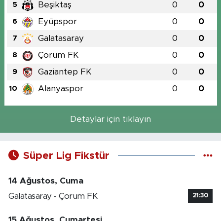
Beşiktaş
0
0
5
Eyüpspor
0
0
6
Galatasaray
0
0
7
Çorum FK
0
0
8
Gaziantep FK
0
0
9
Alanyaspor
0
0
10
Detaylar için tıklayın
Süper Lig Fikstür
14 Ağustos, Cuma
Galatasaray - Çorum FK
21:30
15 Ağustos, Cumartesi