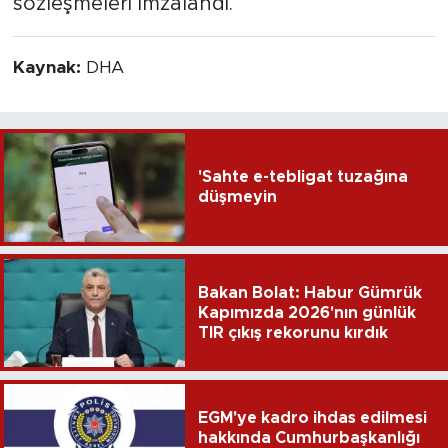
sözleşmeleri imzalandı.
Kaynak:
DHA
'Sahte e-tebligat tuzağına
düşmeyin
Bakan Bolat: Habur Gümrük
Kapımızda 2026'nın günlük
TIR çıkış rekorunu kırdık
EGM'ye kadro ihdas edilmesi
hakkında Cumhurbaşkanlığı