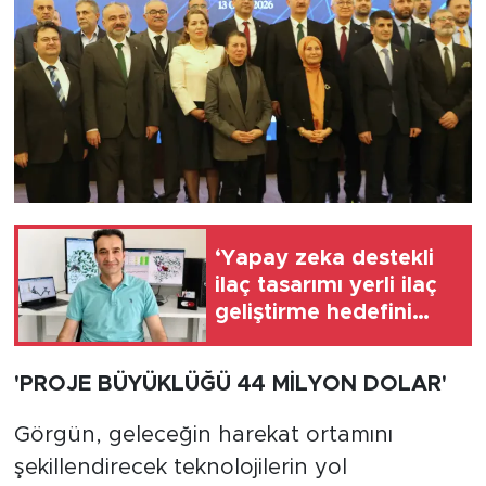
‘Yapay zeka destekli
ilaç tasarımı yerli ilaç
geliştirme hedefini
destekliyor’
'PROJE BÜYÜKLÜĞÜ 44 MİLYON DOLAR'
Görgün, geleceğin harekat ortamını
şekillendirecek teknolojilerin yol