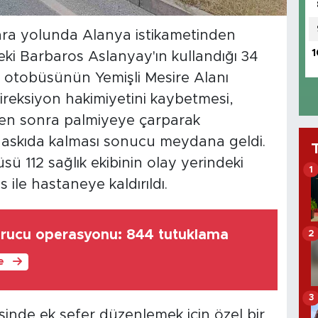
ara yolunda Alanya istikametinden
1
eki Barbaros Aslanyay'ın kullandığı 34
cu otobüsünün Yemişli Mesire Alanı
reksiyon hakimiyetini kaybetmesi,
kten sonra palmiyeye çarparak
 askıda kalması sonucu meydana geldi.
 112 sağlık ekibinin olay yerindeki
1
ile hastaneye kaldırıldı.
turucu operasyonu: 844 tutuklama
2
le
3
nde ek sefer düzenlemek için özel bir