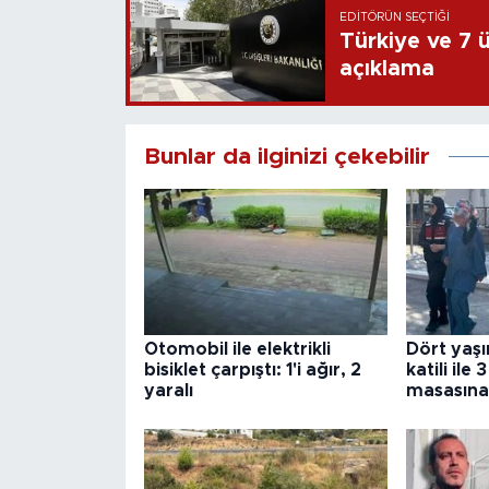
EDITÖRÜN SEÇTIĞI
Türkiye ve 7 ül
açıklama
Bunlar da ilginizi çekebilir
Otomobil ile elektrikli
Dört yaş
bisiklet çarpıştı: 1'i ağır, 2
katili ile
yaralı
masasına