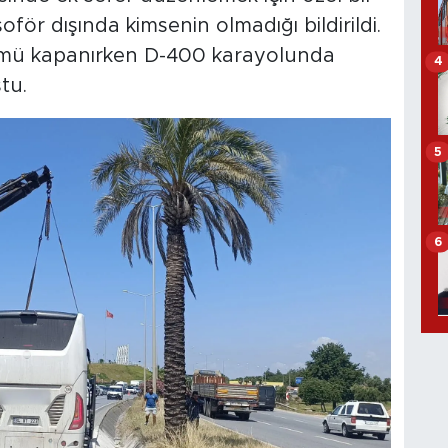
şoför dışında kimsenin olmadığı bildirildi.
ümü kapanırken D-400 karayolunda
4
tu.
5
6