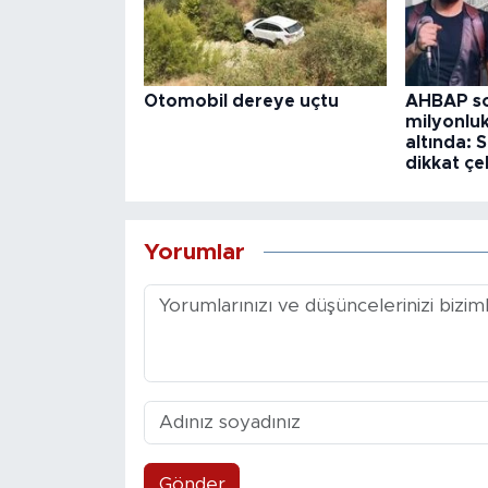
Otomobil dereye uçtu
AHBAP so
milyonlu
altında:
dikkat çe
Yorumlar
Gönder