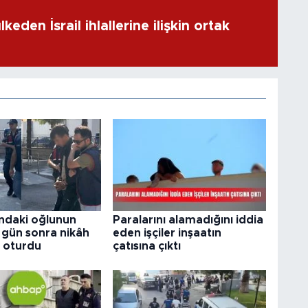
keden İsrail ihlallerine ilişkin ortak
ındaki oğlunun
Paralarını alamadığını iddia
 3 gün sonra nikâh
eden işçiler inşaatın
 oturdu
çatısına çıktı