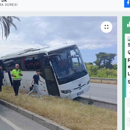
1 DK
A SÜRESI