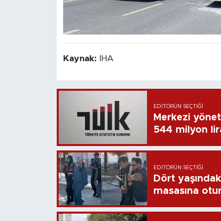
Kaynak:
İHA
EDITÖRÜN SEÇTIĞI
Merkezi yönet
544 milyon li
EDITÖRÜN SEÇTIĞI
Dört yaşındaki
masasına otu