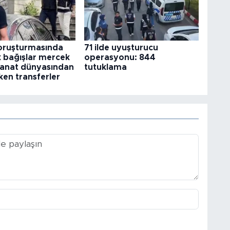
ruşturmasında
71 ilde uyuşturucu
k bağışlar mercek
operasyonu: 844
 Sanat dünyasından
tutuklama
ken transferler