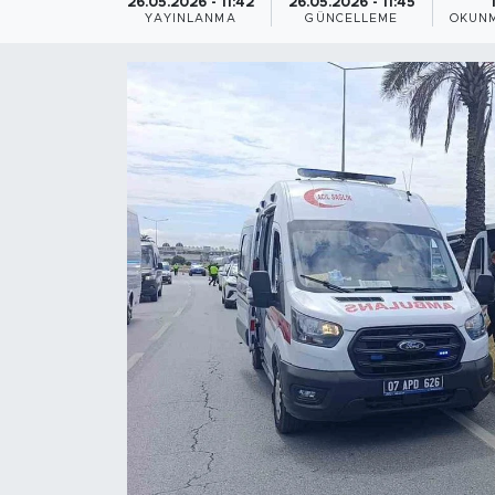
26.05.2026 - 11:42
26.05.2026 - 11:45
YAYINLANMA
GÜNCELLEME
OKUNM
Magazin
Özel Haber
Politika
Resmi İlanlar
Sağlık
Spor
Turizm