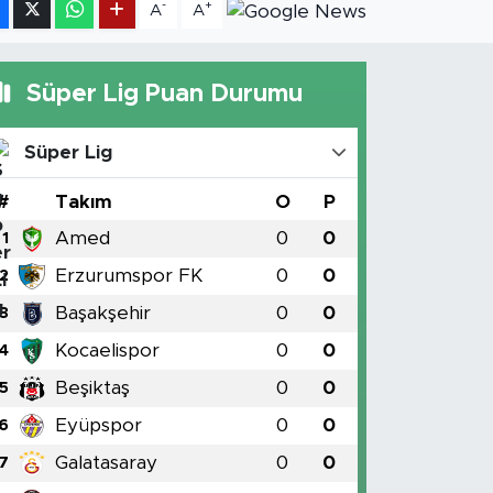
-
+
A
A
Süper Lig Puan Durumu
Süper Lig
#
Takım
O
P
Amed
0
0
1
Erzurumspor FK
0
0
2
Başakşehir
0
0
3
Kocaelispor
0
0
4
Beşiktaş
0
0
5
Eyüpspor
0
0
6
Galatasaray
0
0
7