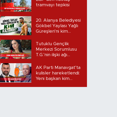
tramvayı tepkisi
20. Alanya Belediyesi
Gökbel Yaylası Yağlı
Güreşleri'ni kim
kazandı?
Tutuklu Gençlik
Merkezi Sorumlusu
T.G.’nin ilişki ağı
mercek altında:
Dudak uçuklatan
AK Parti Manavgat’ta
iddialar!
kulisler hareketlendi:
Yeni başkan kim
olacak?