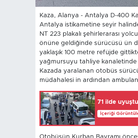
Kaza, Alanya - Antalya D-400 K
Antalya istikametine seyir halind
NT 223 plakalı şehirlerarası yol
önüne geldiğinde sürücüsü ün di
yaklaşık 100 metre refüjde gitti
yağmursuyu tahliye kanaletinde
Kazada yaralanan otobüs sürücüsü
müdahalesi in ardından ambulans 
71 ilde uyuş
İçeriği Görüntü
Otobüsün Kurban Bayramı öncesi