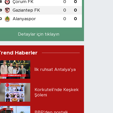
Çorum FK
0
0
8
Gaziantep FK
0
0
9
Alanyaspor
0
0
0
Detaylar için tıklayın
Trend Haberler
İlk ruhsat Antalya’ya
Korkuteli’nde Keşkek
Şöleni
BBP’den nostalji