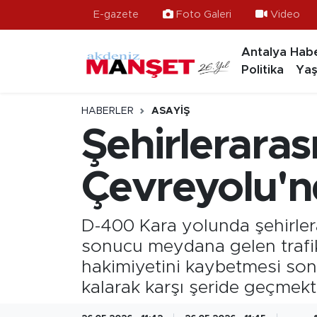
E-gazete
Foto Galeri
Video
Antalya Habe
Asayiş
Hava Durumu
Politika
Yaş
Bilim & Teknoloji
Trafik Durumu
HABERLER
ASAYIŞ
Eğitim
Süper Lig Puan Durumu ve Fikstür
Şehirleraras
Ekonomi
Tüm Manşetler
Çevreyolu'nd
Güncel
Son Dakika Haberleri
D-400 Kara yolunda şehirler
Gündem
Haber Arşivi
sonucu meydana gelen trafik
hakimiyetini kaybetmesi son
İlçeler
kalarak karşı şeride geçmekt
Kültür- Sanat