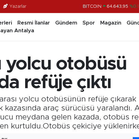
Yazarlar
BITCOIN
64.643,95
%0.1
DOLAR
47,6006
%0.0
rleri
Resmi İlanlar
Gündem
Spor
Magazin
Günc
EURO
55,0250
%0.0
ayan Antalya
STERLİN
64,2398
%0.
GRAM ALTIN
6513.94
%0.3
ı yolcu otobüsü
BİST100
13.799
%7
a refüje çıktı
arası yolcu otobüsünün refüje çıkarak
 kazasında araç sürücüsü yaralandı. 
ucu meydana gelen kazada, otobüs ref
en kurtuldu.Otobüs çekiciye yüklenirke