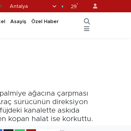
°
Antalya
6
29
6
el
Asayiş
Özel Haber
2
2
2
0
 palmiye ağacına çarpması
Araç sürücünün direksiyon
üjdeki kanalette askıda
n kopan halat ise korkuttu.