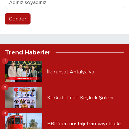
Gönder
Trend Haberler
1
İlk ruhsat Antalya’ya
2
Korkuteli’nde Keşkek Şöleni
3
BBP’den nostalji tramvayı tepkisi