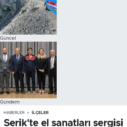
Magazin
Özel Haber
Güncel
Politika
Resmi İlanlar
Sağlık
Spor
Turizm
Gündem
HABERLER
İLÇELER
Serik'te el sanatları sergisi