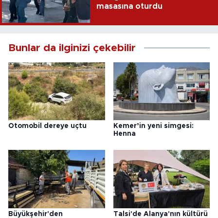
masasına oturdu
Bunlar da ilginizi çekebilir
Otomobil dereye uçtu
Kemer’in yeni simgesi:
Henna
Büyükşehir'den
Talsi'de Alanya'nın kültürü