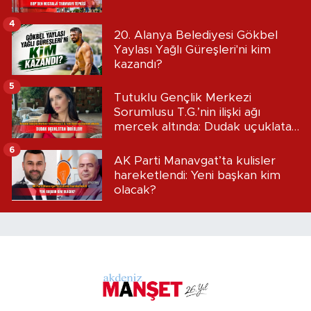
4
20. Alanya Belediyesi Gökbel
Yaylası Yağlı Güreşleri'ni kim
kazandı?
5
Tutuklu Gençlik Merkezi
Sorumlusu T.G.’nin ilişki ağı
mercek altında: Dudak uçuklatan
iddialar!
6
AK Parti Manavgat’ta kulisler
hareketlendi: Yeni başkan kim
olacak?