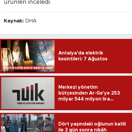
ürünleri inceledi.
Kaynak:
DHA
Antalya'da elektrik
kesintileri: 7 Ağustos
Merkezi yönetim
bütçesinden Ar-Ge'ye 253
milyar 544 milyon lira
harcandı
Dört yaşındaki oğlunun katili
ile 3 gün sonra nikâh