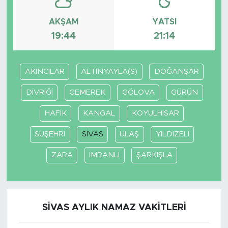
AKŞAM
YATSI
19:44
21:14
AKINCILAR
ALTINYAYLA(S)
DOĞANŞAR
DİVRİĞİ
GEMEREK
GÖLOVA
GÜRÜN
HAFİK
KANGAL
KOYULHİSAR
SUŞEHRİ
SİVAS
ULAŞ
YILDIZELİ
ZARA
İMRANLI
ŞARKIŞLA
SİVAS AYLIK NAMAZ VAKITLERI