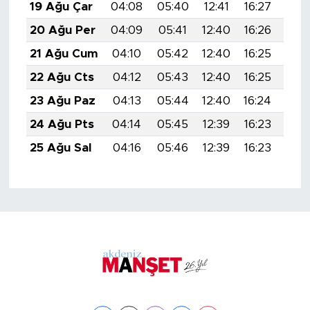
19 Ağu Çar
04:08
05:40
12:41
16:27
19:
20 Ağu Per
04:09
05:41
12:40
16:26
19:
21 Ağu Cum
04:10
05:42
12:40
16:25
19:
22 Ağu Cts
04:12
05:43
12:40
16:25
19:
23 Ağu Paz
04:13
05:44
12:40
16:24
19:
24 Ağu Pts
04:14
05:45
12:39
16:23
19:
25 Ağu Sal
04:16
05:46
12:39
16:23
19: