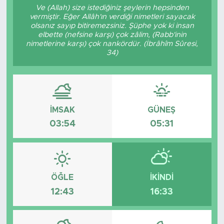
Ve (Allah) size istediğiniz şeylerin hepsinden
vermiştir. Eğer Allâh'ın verdiği nimetleri sayacak
Magazin
olsanız sayıp bitiremezsiniz. Şüphe yok ki insan
elbette (nefsine karşı) çok zâlim, (Rabb'inin
Özel Haber
nimetlerine karşı) çok nankördür. (İbrâhîm Sûresi,
34)
Politika
Resmi İlanlar
İMSAK
GÜNEŞ
Sağlık
03:54
05:31
Spor
Turizm
ÖĞLE
İKINDI
12:43
16:33