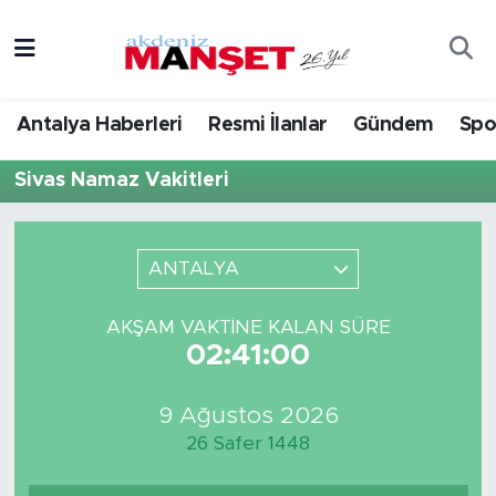
Asayiş
Antalya Nöbetçi Eczaneler
Antalya Haberleri
Resmi İlanlar
Gündem
Spo
Bilim & Teknoloji
Antalya Hava Durumu
Sivas Namaz Vakitleri
Eğitim
Antalya Namaz Vakitleri
Ekonomi
Antalya Trafik Yoğunluk Haritası
ANTALYA
Güncel
Süper Lig Puan Durumu ve Fikstür
AKŞAM VAKTINE KALAN SÜRE
02:41:00
Gündem
Tüm Manşetler
9 Ağustos 2026
İlçeler
Son Dakika Haberleri
26 Safer 1448
Kültür- Sanat
Haber Arşivi