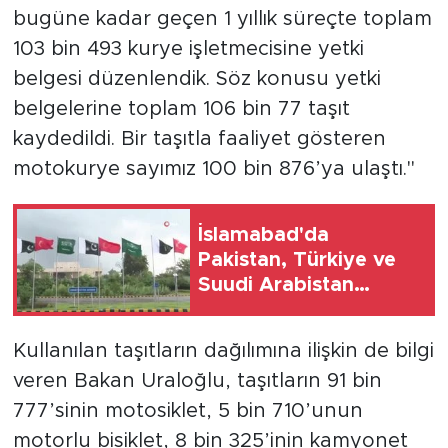
bugüne kadar geçen 1 yıllık süreçte toplam
103 bin 493 kurye işletmecisine yetki
belgesi düzenlendik. Söz konusu yetki
belgelerine toplam 106 bin 77 taşıt
kaydedildi. Bir taşıtla faaliyet gösteren
motokurye sayımız 100 bin 876’ya ulaştı."
İslamabad'da
Pakistan, Türkiye ve
Suudi Arabistan
bayrakları göndere
çekildi
Kullanılan taşıtların dağılımına ilişkin de bilgi
veren Bakan Uraloğlu, taşıtların 91 bin
777’sinin motosiklet, 5 bin 710’unun
motorlu bisiklet, 8 bin 325’inin kamyonet