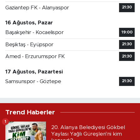
Gaziantep FK - Alanyaspor
21:30
16 Ağustos, Pazar
Başakşehir - Kocaelispor
19:00
Beşiktaş - Eyüpspor
21:30
Amed - Erzurumspor FK
21:30
17 Ağustos, Pazartesi
Samsunspor - Göztepe
21:30
Trend Haberler
1
20. Alanya Belediyesi Gökbel
Yaylası Yağlı Güreşleri'ni kim