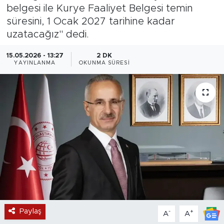
belgesi ile Kurye Faaliyet Belgesi temin
Magazin
süresini, 1 Ocak 2027 tarihine kadar
uzatacağız" dedi.
Özel Haber
15.05.2026 - 13:27
2 DK
YAYINLANMA
OKUNMA SÜRESI
Politika
Resmi İlanlar
Sağlık
Spor
Turizm
Paylaş
-
+
A
A