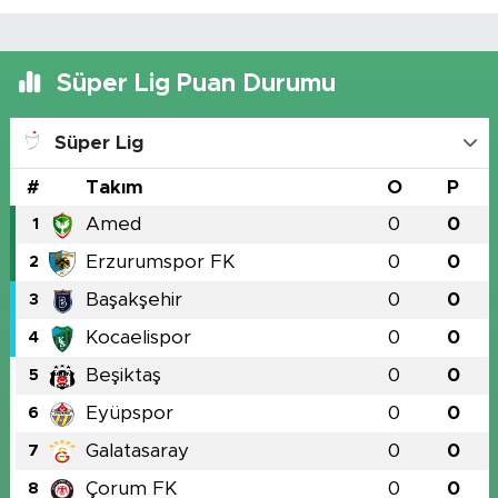
Süper Lig Puan Durumu
Süper Lig
#
Takım
O
P
Amed
0
0
1
Erzurumspor FK
0
0
2
Başakşehir
0
0
3
Kocaelispor
0
0
4
Beşiktaş
0
0
5
Eyüpspor
0
0
6
Galatasaray
0
0
7
Çorum FK
0
0
8