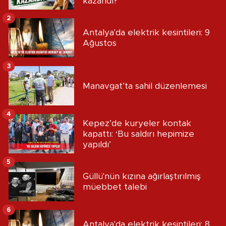
kazandı?
2
Antalya'da elektrik kesintileri: 9
Ağustos
3
Manavgat’ta sahil düzenlemesi
4
Kepez’de kuryeler kontak
kapattı: ‘Bu saldırı hepimize
yapıldı’
5
Güllü'nün kızına ağırlaştırılmış
müebbet talebi
6
Antalya'da elektrik kesintileri: 8