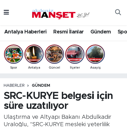
Asayiş
Antalya Nöbetçi Eczaneler
Antalya Haberleri
Resmi İlanlar
Gündem
Spo
Bilim & Teknoloji
Antalya Hava Durumu
Eğitim
Antalya Namaz Vakitleri
Ekonomi
Antalya Trafik Yoğunluk Haritası
Spor
Antalya
Güncel
İlçeler
Asayiş
Güncel
Süper Lig Puan Durumu ve Fikstür
HABERLER
GÜNDEM
SRC-KURYE belgesi için
Gündem
Tüm Manşetler
süre uzatılıyor
İlçeler
Son Dakika Haberleri
Ulaştırma ve Altyapı Bakanı Abdulkadir
Kültür- Sanat
Haber Arşivi
Uraloğlu, "SRC-KURYE mesleki yeterlilik