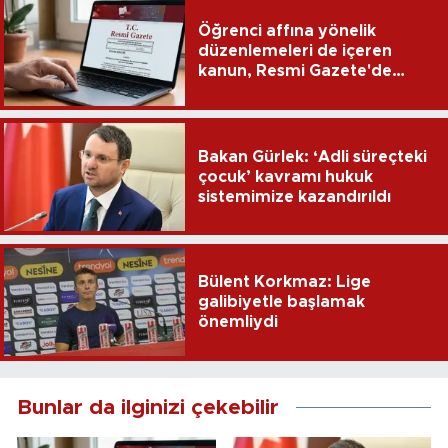
Öğrenci affına yönelik
düzenlemeleri de içeren
kanun, Resmi Gazete'de
yayımlandı
Bakan Gürlek: ‘Adli süreçteki
çocuk’ kavramı hukuk
sistemimize kazandırıldı
Bülent Korkmaz: Lige
galibiyetle başlamak
önemliydi
Bunlar da ilginizi çekebilir