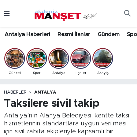
Asayiş
Antalya Nöbetçi Eczaneler
Antalya Haberleri
Resmi İlanlar
Gündem
Spo
Bilim & Teknoloji
Antalya Hava Durumu
Eğitim
Antalya Namaz Vakitleri
Ekonomi
Antalya Trafik Yoğunluk Haritası
Güncel
Spor
Antalya
İlçeler
Asayiş
Güncel
Süper Lig Puan Durumu ve Fikstür
HABERLER
ANTALYA
Taksilere sivil takip
Gündem
Tüm Manşetler
Antalya’nın Alanya Belediyesi, kentte taksi
İlçeler
Son Dakika Haberleri
hizmetlerinin standartlara uygun verilmesi
için sivil zabıta ekipleriyle kapsamlı bir
Kültür- Sanat
Haber Arşivi