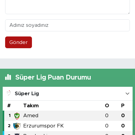
Gönder
Süper Lig Puan Durumu
Süper Lig
#
Takım
O
P
Amed
0
0
1
Erzurumspor FK
0
0
2