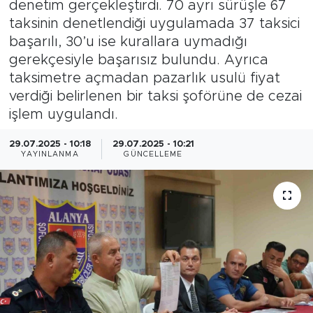
denetim gerçekleştirdi. 70 ayrı sürüşle 67
taksinin denetlendiği uygulamada 37 taksici
Magazin
başarılı, 30’u ise kurallara uymadığı
gerekçesiyle başarısız bulundu. Ayrıca
Özel Haber
taksimetre açmadan pazarlık usulü fiyat
verdiği belirlenen bir taksi şoförüne de cezai
Politika
işlem uygulandı.
Resmi İlanlar
29.07.2025 - 10:18
29.07.2025 - 10:21
YAYINLANMA
GÜNCELLEME
Sağlık
Spor
Turizm