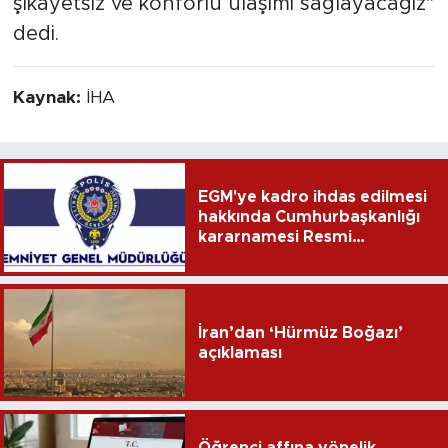
şikayetsiz ve konforlu ulaşımı sağlayacağız"
dedi.
Kaynak:
İHA
EGM'ye kadro ihdas edilmesi
hakkında Cumhurbaşkanlığı
kararnamesi Resmi
Gazete'de
İran’dan ‘Hürmüz Boğazı’
açıklaması