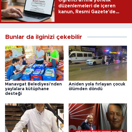
Öğrenci affına yönelik
düzenlemeleri de içeren
kanun, Resmi Gazete'de
yayımlandı
Bunlar da ilginizi çekebilir
Manavgat Belediyesi'nden
Aniden yola fırlayan çocuk
yaylalara kütüphane
ölümden döndü
desteği