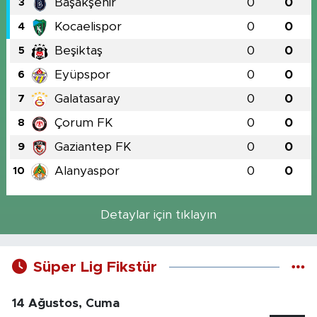
Başakşehir
0
0
3
Kocaelispor
0
0
4
Beşiktaş
0
0
5
Eyüpspor
0
0
6
Galatasaray
0
0
7
Çorum FK
0
0
8
Gaziantep FK
0
0
9
Alanyaspor
0
0
10
Detaylar için tıklayın
Süper Lig Fikstür
14 Ağustos, Cuma