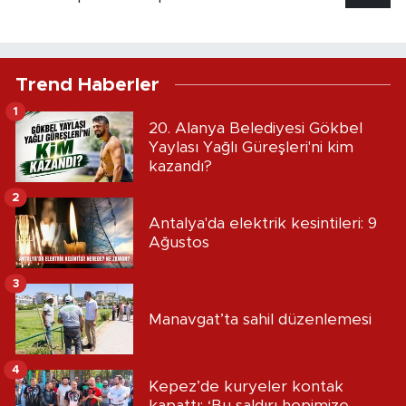
Trend Haberler
1
20. Alanya Belediyesi Gökbel
Yaylası Yağlı Güreşleri'ni kim
kazandı?
2
Antalya'da elektrik kesintileri: 9
Ağustos
3
Manavgat’ta sahil düzenlemesi
4
Kepez’de kuryeler kontak
kapattı: ‘Bu saldırı hepimize