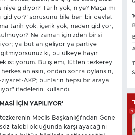
G
e niye gidiyor? Tarih yok, niye? Maça mı
1
 gidiyor?' sorusunu bile ben bir devlet
B
 tarih yok, içerik yok, neden gidiyor,
ulmuyor? Ne zaman içinizden birisi
B
iyor; ya butlan geliyor ya partiye
A
a gitmiyorsunuz ki, bu ülkeye hayır
istiyorum. Bu işlemi, lütfen tezkereyi
1
, herkes anlasın, ondan sonra oylansın,
S
-ziyaret-AKP; bunların hepsi bir araya
yor" ifadelerini kullandı.
ASİ İÇİN YAPILIYOR'
1
 tezkerenin Meclis Başkanlığı'ndan Genel
 söz talebi olduğunda karşılayacağını