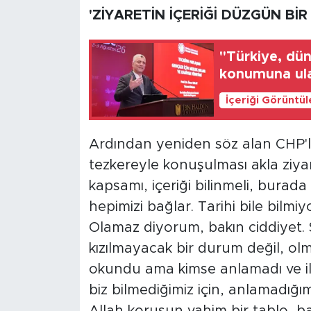
'ZİYARETİN İÇERİĞİ DÜZGÜN BİR
"Türkiye, dü
konumuna ula
İçeriği Görüntü
Ardından yeniden söz alan CHP'li B
tezkereyle konuşulması akla ziyan
kapsamı, içeriği bilinmeli, burada
hepimizi bağlar. Tarihi bile bilmiy
Olamaz diyorum, bakın ciddiyet. S
kızılmayacak bir durum değil, ol
okundu ama kimse anlamadı ve ilgin
biz bilmediğimiz için, anlamadığım
Allah korusun vahim bir tablo, ba