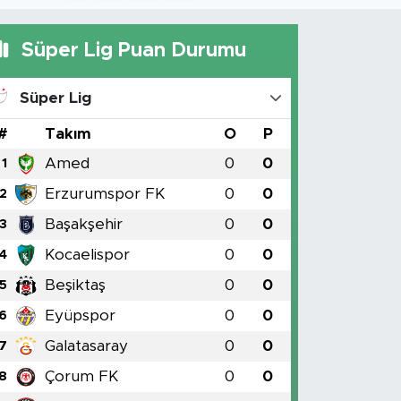
Süper Lig Puan Durumu
Süper Lig
#
Takım
O
P
Amed
0
0
1
Erzurumspor FK
0
0
2
Başakşehir
0
0
3
Kocaelispor
0
0
4
Beşiktaş
0
0
5
Eyüpspor
0
0
6
Galatasaray
0
0
7
Çorum FK
0
0
8