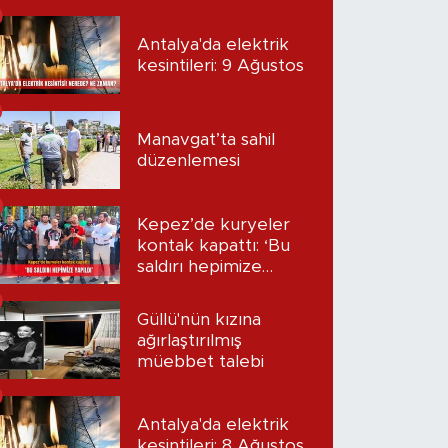
kazandı?
Antalya'da elektrik
kesintileri: 9 Ağustos
Manavgat’ta sahil
düzenlemesi
Kepez’de kuryeler
kontak kapattı: ‘Bu
saldırı hepimize
yapıldı’
Güllü'nün kızına
ağırlaştırılmış
müebbet talebi
Antalya'da elektrik
kesintileri: 8 Ağustos