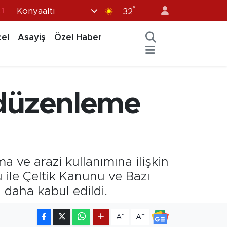
.1
°
Konyaaltı
32
8
el
Asayiş
Özel Haber
2
8
0
n düzenleme
4
 ve arazi kullanımına ilişkin
ile Çeltik Kanunu ve Bazı
 daha kabul edildi.
-
+
A
A