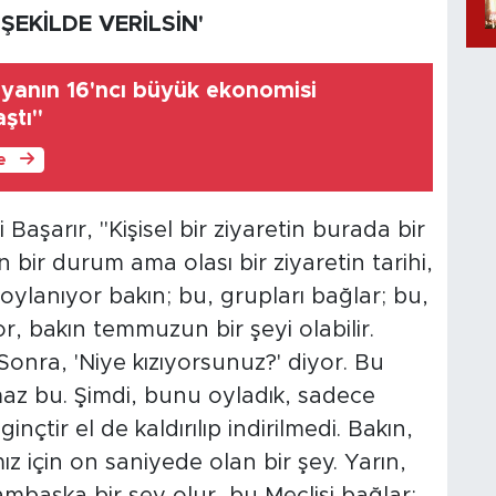
 ŞEKİLDE VERİLSİN'
nyanın 16'ncı büyük ekonomisi
ştı"
le
aşarır, "Kişisel bir ziyaretin burada bir
 bir durum ama olası bir ziyaretin tarihi,
 oylanıyor bakın; bu, grupları bağlar; bu,
or, bakın temmuzun bir şeyi olabilir.
onra, 'Niye kızıyorsunuz?' diyor. Bu
maz bu. Şimdi, bunu oyladık, sadece
çtir el de kaldırılıp indirilmedi. Bakın,
ız için on saniyede olan bir şey. Yarın,
mbaşka bir şey olur, bu Meclisi bağlar;