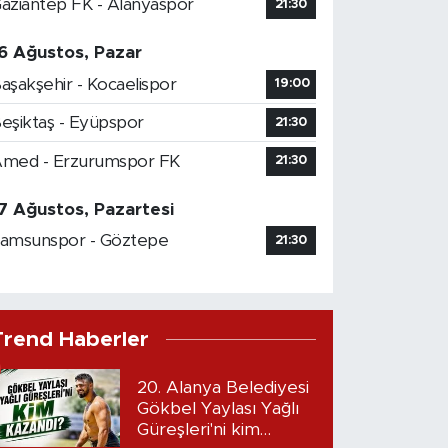
aziantep FK - Alanyaspor
21:30
6 Ağustos, Pazar
aşakşehir - Kocaelispor
19:00
eşiktaş - Eyüpspor
21:30
med - Erzurumspor FK
21:30
7 Ağustos, Pazartesi
amsunspor - Göztepe
21:30
Trend Haberler
20. Alanya Belediyesi
Gökbel Yaylası Yağlı
Güreşleri'ni kim