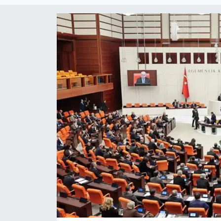
Magazin
Özel Haber
Politika
Resmi İlanlar
Sağlık
Spor
Turizm