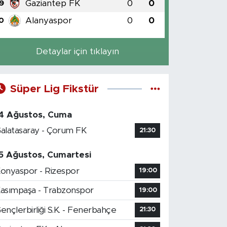
Gaziantep FK
0
0
9
Alanyaspor
0
0
0
Detaylar için tıklayın
Süper Lig Fikstür
4 Ağustos, Cuma
alatasaray - Çorum FK
21:30
5 Ağustos, Cumartesi
onyaspor - Rizespor
19:00
asımpaşa - Trabzonspor
19:00
ençlerbirliği S.K. - Fenerbahçe
21:30