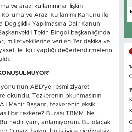
 ve arazi kullanımına ilişkin
1
 Koruma ve Arazi Kullanımı Kanunu ile
 Değişiklik Yapılmasına Dair Kanun
Başkanvekili Tekin Bingöl başkanlığında
milletvekillerine verilen 1'er dakika ve
aset ile ilgili yaptığı değerlendirmelerin
ldi.
1
 KONUŞULMUYOR'
G
yonu'nun ABD'ye resmi ziyaret
1
ere okundu. Tezkerenin okunmasının
K
li Mahir Başarır, tezkerenin eksik
K
 nasıl bir tezkere? Burası TBMM. Ne
Bu nedir yani, anlamıyorum. Bu olacak
G
ı? Olmaz, bakın, bu iş iyice ciddiyetsiz