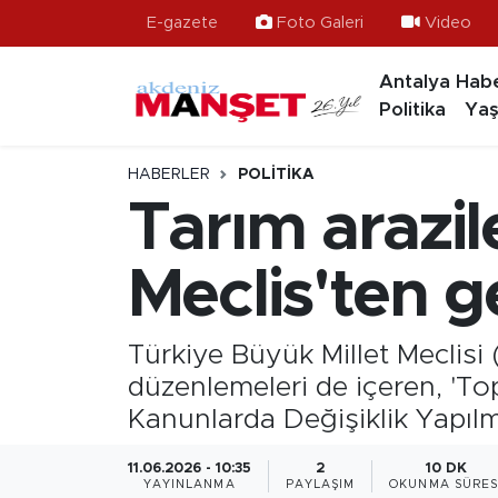
E-gazete
Foto Galeri
Video
Antalya Habe
Asayiş
Antalya Nöbetçi Eczaneler
Politika
Yaş
Bilim & Teknoloji
Antalya Hava Durumu
HABERLER
POLITIKA
Eğitim
Antalya Namaz Vakitleri
Tarım arazil
Ekonomi
Antalya Trafik Yoğunluk Haritası
Meclis'ten g
Güncel
Süper Lig Puan Durumu ve Fikstür
Türkiye Büyük Millet Meclisi
Gündem
Tüm Manşetler
düzenlemeleri de içeren, 'To
Kanunlarda Değişiklik Yapılm
İlçeler
Son Dakika Haberleri
11.06.2026 - 10:35
2
10 DK
Kültür- Sanat
Haber Arşivi
YAYINLANMA
PAYLAŞIM
OKUNMA SÜRES