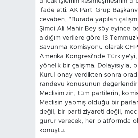
ancak işlemin kesinleşmesinin ard
ifade etti. AK Parti Grup Başkanve
cevaben, "Burada yapılan çalışma
Şimdi Ali Mahir Bey söyleyince b
aldığım verilere göre 13 Temmuz'
Savunma Komisyonu olarak CHP'li
Amerika Kongresi'nde Türkiye'yi, 
yönelik bir çalışma. Dolayısıyla,
Kurul onay verdikten sonra orada
randevu konusunun değerlendirilec
Meclisimizin, tüm partilerin, kom
Meclisin yapmış olduğu bir parlam
değil, bir parti ziyareti değil, me
gurur verecek, her platformda ol
konuştu.