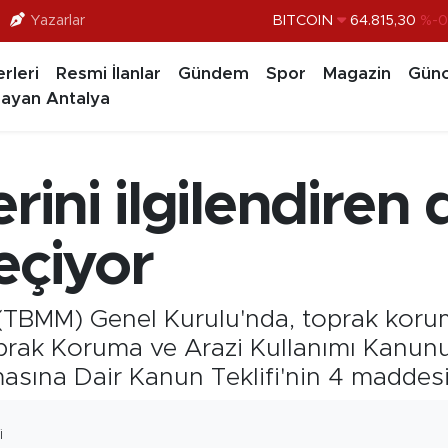
BITCOIN
64.815,30
%-0
Yazarlar
DOLAR
47,7436
%0.1
rleri
Resmi İlanlar
Gündem
Spor
Magazin
Günc
EURO
55,2510
%0.3
ayan Antalya
STERLİN
64,4811
%0.3
GRAM ALTIN
6660.55
%
erini ilgilendire
BİST100
13.779
%-1
eçiyor
 (TBMM) Genel Kurulu'nda, toprak koruma
prak Koruma ve Arazi Kullanımı Kanunu 
asına Dair Kanun Teklifi'nin 4 maddesi
I