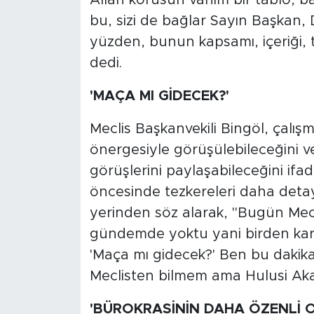
bu, sizi de bağlar Sayın Başkan, 
yüzden, bunun kapsamı, içeriği, ta
dedi.
'MAÇA MI GİDECEK?'
Meclis Başkanvekili Bingöl, çalı
önergesiyle görüşülebileceğini ve 
görüşlerini paylaşabileceğini ifad
öncesinde tezkereleri daha detayl
yerinden söz alarak, "Bugün Mec
gündemde yoktu yani birden karşım
'Maça mı gidecek?' Ben bu dakik
Meclisten bilmem ama Hulusi Akar
'BÜROKRASİNİN DAHA ÖZENLİ O