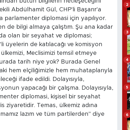
ından bütün bilgilerin netleşeceğini
2
kili Abdülhamit Gül, CHP'li Başarır'a
 parlamenter diplomasi için yapılıyor.
en de bilgi almaya çalıştım. Şu ana kadar
3
da olan bir seyahat ve diplomasi;
 üyelerin de katılacağı ve komisyon
ülkemizi, Meclisimizi temsil etmeye
4
 burada tarih niye yok? Burada Genel
ki hem elçiliğimizle hem muhataplarıyla
eği ifade edildi. Dolayısıyla,
isyonun yapacağı bir çalışma. Dolayısıyla,
5
enter diplomasi, kişisel bir seyahat
clis ziyaretidir. Temas, ülkemiz adına
mamız lazım ve tüm partilerden" diye
6