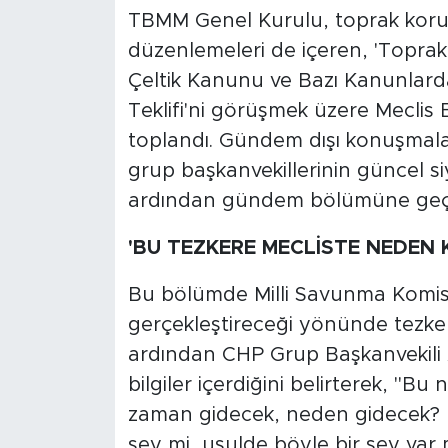
TBMM Genel Kurulu, toprak koruma
düzenlemeleri de içeren, 'Toprak
Çeltik Kanunu ve Bazı Kanunlarda
Teklifi'ni görüşmek üzere Meclis 
toplandı. Gündem dışı konuşmalar, 
grup başkanvekillerinin güncel siy
ardından gündem bölümüne geçi
'BU TEZKERE MECLİSTE NEDEN
Bu bölümde Milli Savunma Komis
gerçekleştireceği yönünde tezk
ardından CHP Grup Başkanvekili A
bilgiler içerdiğini belirterek, "Bu
zaman gidecek, neden gidecek? 
şey mi, usulde böyle bir şey var m