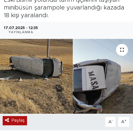
minibüsün şarampole yuvarlandığı kazada
Magazin
18 kişi yaralandı.
Özel Haber
17.07.2025 - 12:35
YAYINLANMA
Politika
Resmi İlanlar
Sağlık
Spor
Turizm
Paylaş
-
+
A
A