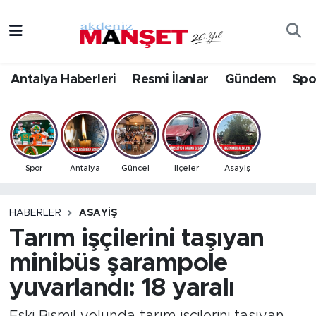
Asayiş
Antalya Nöbetçi Eczaneler
Antalya Haberleri
Resmi İlanlar
Gündem
Spo
Bilim & Teknoloji
Antalya Hava Durumu
Eğitim
Antalya Namaz Vakitleri
Ekonomi
Antalya Trafik Yoğunluk Haritası
Spor
Antalya
Güncel
İlçeler
Asayiş
Güncel
Süper Lig Puan Durumu ve Fikstür
HABERLER
ASAYIŞ
Tarım işçilerini taşıyan
Gündem
Tüm Manşetler
minibüs şarampole
İlçeler
Son Dakika Haberleri
yuvarlandı: 18 yaralı
Kültür- Sanat
Haber Arşivi
Eski Bismil yolunda tarım işçilerini taşıyan