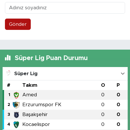
Gönder
Süper Lig Puan Durumu
Süper Lig
#
Takım
O
P
Amed
0
0
1
Erzurumspor FK
0
0
2
Başakşehir
0
0
3
Kocaelispor
0
0
4