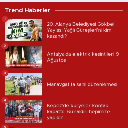
Trend Haberler
1
20. Alanya Belediyesi Gökbel
Yaylası Yağlı Güreşleri'ni kim
kazandı?
2
Antalya'da elektrik kesintileri: 9
Ağustos
3
Manavgat’ta sahil düzenlemesi
4
Kepez’de kuryeler kontak
kapattı: ‘Bu saldırı hepimize
yapıldı’
5