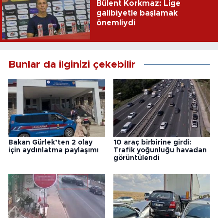
Bülent Korkmaz: Lige
galibiyetle başlamak
önemliydi
Bunlar da ilginizi çekebilir
Bakan Gürlek’ten 2 olay
10 araç birbirine girdi:
için aydınlatma paylaşımı
Trafik yoğunluğu havadan
görüntülendi