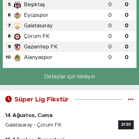
Beşiktaş
0
0
5
Eyüpspor
0
0
6
Galatasaray
0
0
7
Çorum FK
0
0
8
Gaziantep FK
0
0
9
Alanyaspor
0
0
10
Detaylar için tıklayın
Süper Lig Fikstür
14 Ağustos, Cuma
Galatasaray - Çorum FK
21:30