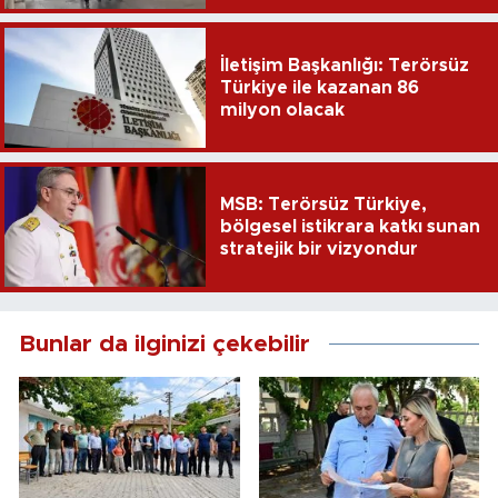
İletişim Başkanlığı: Terörsüz
Türkiye ile kazanan 86
milyon olacak
MSB: Terörsüz Türkiye,
bölgesel istikrara katkı sunan
stratejik bir vizyondur
Bunlar da ilginizi çekebilir