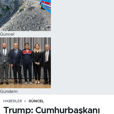
Magazin
Özel Haber
Güncel
Politika
Resmi İlanlar
Sağlık
Spor
Turizm
Gündem
HABERLER
GÜNCEL
Trump: Cumhurbaşkanı