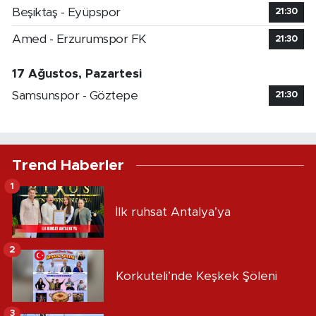
Beşiktaş - Eyüpspor
21:30
Amed - Erzurumspor FK
21:30
17 Ağustos, Pazartesi
Samsunspor - Göztepe
21:30
Trend Haberler
1
İlk ruhsat Antalya’ya
2
Korkuteli’nde Keşkek Şöleni
3