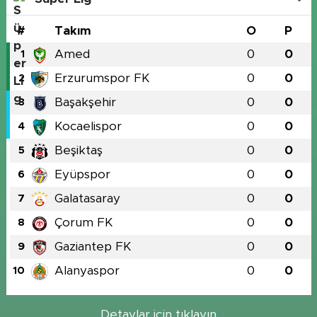
#
Takım
O
P
Amed
0
0
1
Erzurumspor FK
0
0
2
Başakşehir
0
0
3
Kocaelispor
0
0
4
Beşiktaş
0
0
5
Eyüpspor
0
0
6
Galatasaray
0
0
7
Çorum FK
0
0
8
Gaziantep FK
0
0
9
Alanyaspor
0
0
10
Detaylar için tıklayın