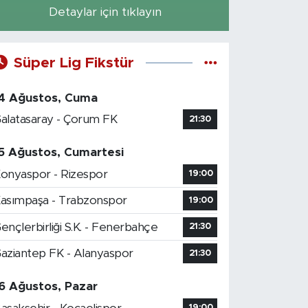
Detaylar için tıklayın
Süper Lig Fikstür
4 Ağustos, Cuma
alatasaray - Çorum FK
21:30
5 Ağustos, Cumartesi
onyaspor - Rizespor
19:00
asımpaşa - Trabzonspor
19:00
ençlerbirliği S.K. - Fenerbahçe
21:30
aziantep FK - Alanyaspor
21:30
6 Ağustos, Pazar
19:00