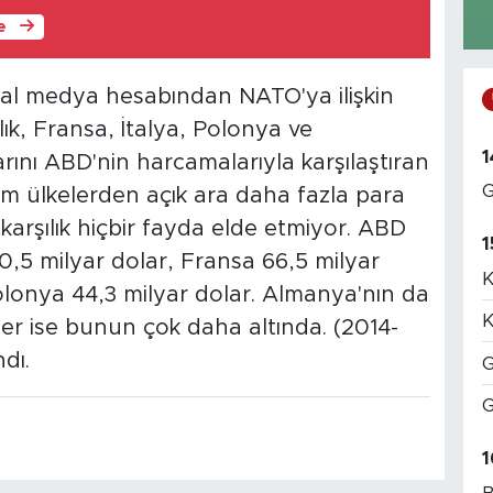
le
l medya hesabından NATO'ya ilişkin
lık, Fransa, İtalya, Polonya ve
1
nı ABD'nin harcamalarıyla karşılaştıran
G
m ülkelerden açık ara daha fazla para
karşılık hiçbir fayda elde etmiyor. ABD
1
 90,5 milyar dolar, Fransa 66,5 milyar
K
Polonya 44,3 milyar dolar. Almanya'nın da
K
er ise bunun çok daha altında. (2014-
dı.
G
G
1