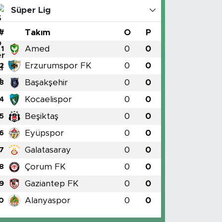
Süper Lig
#
Takım
O
P
Amed
0
0
1
Erzurumspor FK
0
0
2
Başakşehir
0
0
3
Kocaelispor
0
0
4
Beşiktaş
0
0
5
Eyüpspor
0
0
6
Galatasaray
0
0
7
Çorum FK
0
0
8
Gaziantep FK
0
0
9
Alanyaspor
0
0
0