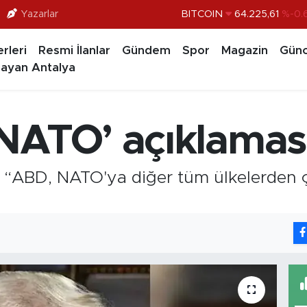
Yazarlar
BITCOIN
64.225,61
%-0.
DOLAR
47,7143
%0.
rleri
Resmi İlanlar
Gündem
Spor
Magazin
Günc
EURO
55,0317
%-0.
ayan Antalya
STERLİN
64,2463
%0.
GRAM ALTIN
6510.40
%0.
NATO’ açıklamas
BİST100
13.799
%
“ABD, NATO'ya diğer tüm ülkelerden ç