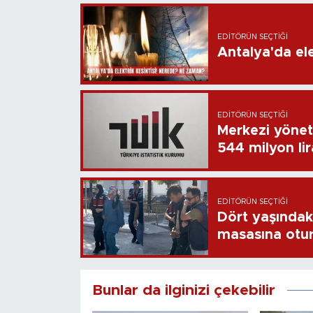
EDITÖRÜN SEÇTIĞI
Antalya'da ele
EDITÖRÜN SEÇTIĞI
Merkezi yönet
544 milyon li
EDITÖRÜN SEÇTIĞI
Dört yaşındaki
masasına otu
Bunlar da ilginizi çekebilir