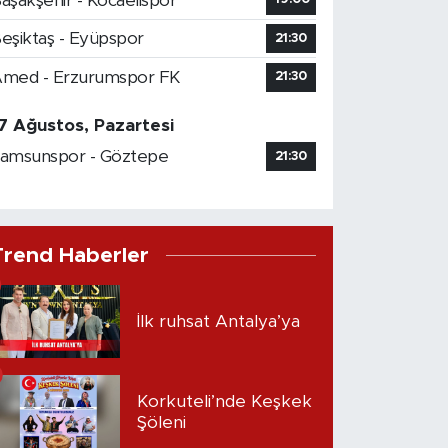
aşakşehir - Kocaelispor
eşiktaş - Eyüpspor
21:30
med - Erzurumspor FK
21:30
7 Ağustos, Pazartesi
amsunspor - Göztepe
21:30
Trend Haberler
İlk ruhsat Antalya’ya
Korkuteli’nde Keşkek
Şöleni