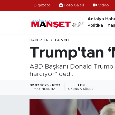
E-gazete
Foto Galeri
Video
Antalya Habe
Asayiş
Hava Durumu
Politika
Yaş
Bilim & Teknoloji
Trafik Durumu
HABERLER
GÜNCEL
Eğitim
Süper Lig Puan Durumu ve Fikstür
Trump'tan ‘
Ekonomi
Tüm Manşetler
ABD Başkanı Donald Trump, 
Güncel
Son Dakika Haberleri
harcıyor” dedi.
Gündem
Haber Arşivi
02.07.2026 - 16:27
1 DK
YAYINLANMA
OKUNMA SÜRESI
İlçeler
Kültür- Sanat