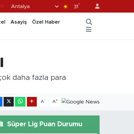
°
Antalya
63
31
16
el
Asayiş
Özel Haber
02
07
45
ı
70
ok daha fazla para
-
+
A
A
Süper Lig Puan Durumu