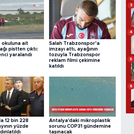
3
4
 okuluna ait
Salah Trabzonspor’a
ğı pistten çıktı:
imzayı attı, ayağının
enci yaralandı
tozuyla Trabzonspor
5
reklam filmi çekimine
katıldı
6
a 12 bin 228
Antalya'daki mikroplastik
ayının yüzde
sorunu COP31 gündemine
dınlatıldı
taşınacak