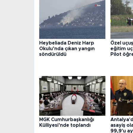
Heybeliada Deniz Harp
Özel uçuş
Okulu’nda çıkan yangın
eğitim uça
söndürüldü
Pilot öğr
MGK Cumhurbaşkanlığı
Antalya'd
Külliyesi’nde toplandı
asayiş ol
99,9'u ay