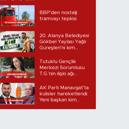
BBP’den nostalji
tramvayı tepkisi
20. Alanya Belediyesi
Gökbel Yaylası Yağlı
Güreşleri'ni kim
kazandı?
Tutuklu Gençlik
Merkezi Sorumlusu
T.G.’nin ilişki ağı
mercek altında:
Dudak uçuklatan
AK Parti Manavgat’ta
iddialar!
kulisler hareketlendi:
Yeni başkan kim
olacak?