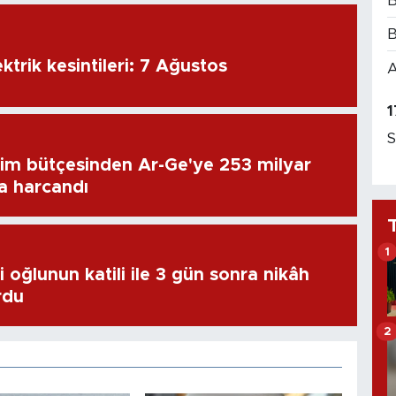
B
B
ktrik kesintileri: 7 Ağustos
A
1
S
im bütçesinden Ar-Ge'ye 253 milyar
ra harcandı
1
 oğlunun katili ile 3 gün sonra nikâh
rdu
2