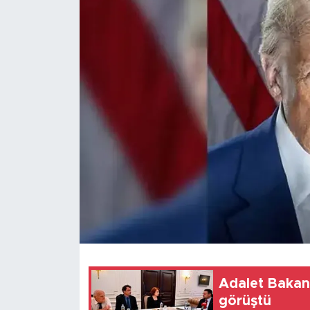
Magazin
Özel Haber
Politika
Resmi İlanlar
Sağlık
Spor
Turizm
Adalet Bakan
görüştü