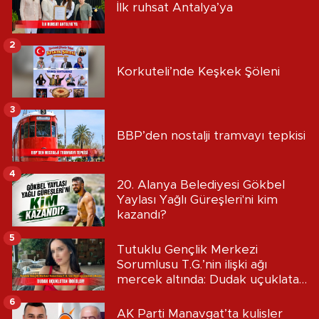
İlk ruhsat Antalya’ya
2
Korkuteli’nde Keşkek Şöleni
3
BBP’den nostalji tramvayı tepkisi
4
20. Alanya Belediyesi Gökbel
Yaylası Yağlı Güreşleri'ni kim
kazandı?
5
Tutuklu Gençlik Merkezi
Sorumlusu T.G.’nin ilişki ağı
mercek altında: Dudak uçuklatan
iddialar!
6
AK Parti Manavgat’ta kulisler