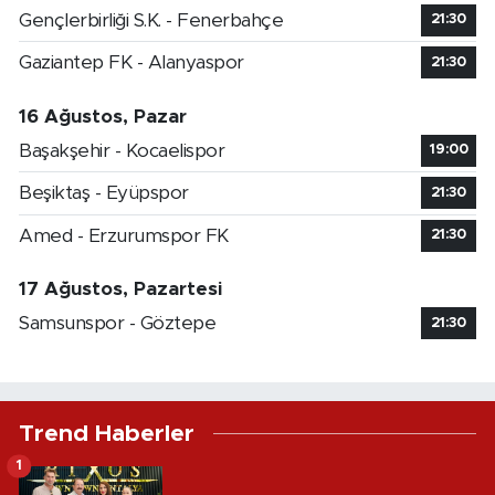
Gençlerbirliği S.K. - Fenerbahçe
21:30
Gaziantep FK - Alanyaspor
21:30
16 Ağustos, Pazar
Başakşehir - Kocaelispor
19:00
Beşiktaş - Eyüpspor
21:30
Amed - Erzurumspor FK
21:30
17 Ağustos, Pazartesi
Samsunspor - Göztepe
21:30
Trend Haberler
1