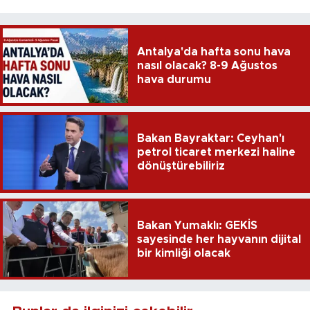
Antalya'da hafta sonu hava
nasıl olacak? 8-9 Ağustos
hava durumu
Bakan Bayraktar: Ceyhan'ı
petrol ticaret merkezi haline
dönüştürebiliriz
Bakan Yumaklı: GEKİS
sayesinde her hayvanın dijital
bir kimliği olacak