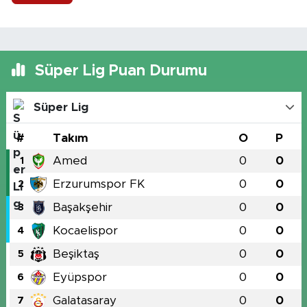
Süper Lig Puan Durumu
Süper Lig
#
Takım
O
P
Amed
0
0
1
Erzurumspor FK
0
0
2
Başakşehir
0
0
3
Kocaelispor
0
0
4
Beşiktaş
0
0
5
Eyüpspor
0
0
6
Galatasaray
0
0
7