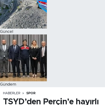
Magazin
Özel Haber
Güncel
Politika
Resmi İlanlar
Sağlık
Spor
Turizm
Gündem
HABERLER
SPOR
TSYD’den Perçin’e hayırlı