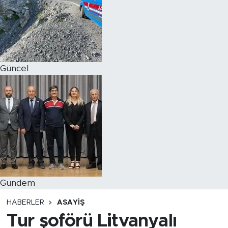
Magazin
Özel Haber
Güncel
Politika
Resmi İlanlar
Sağlık
Spor
Turizm
Gündem
HABERLER
ASAYIŞ
Tur şoförü Litvanyalı