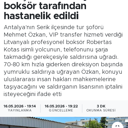
boksör tarafından
hastanelik edildi
Antalya'nın Serik ilçesinde tur şoförü
Mehmet Özkan, VIP transfer hizmeti verdiği
Litvanyalı profesyonel boksör Robertas
Kotas isimli yolcunun, telefonunu şarja
takmadığı gerekçesiyle saldırısına uğradı.
70-80 km hızla giderken direksiyon başında
yumruklu saldırıya uğrayan Özkan, konuyu
uluslararası insan hakları mahkemelerine
taşıyacağını ve saldırganın lisansının iptalini
isteyeceğini ifade etti
16.05.2026 - 19:14
16.05.2026 - 19:22
3 DK
YAYINLANMA
GÜNCELLEME
OKUNMA SÜRESI