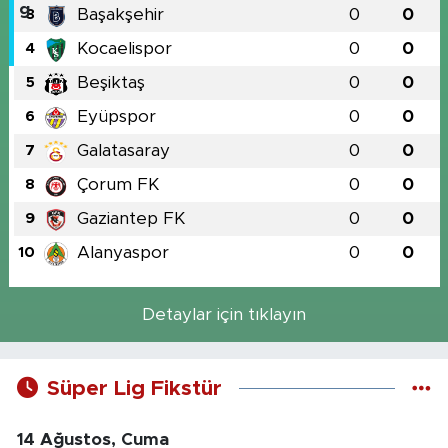
Başakşehir
0
0
3
Kocaelispor
0
0
4
Beşiktaş
0
0
5
Eyüpspor
0
0
6
Galatasaray
0
0
7
Çorum FK
0
0
8
Gaziantep FK
0
0
9
Alanyaspor
0
0
10
Detaylar için tıklayın
Süper Lig Fikstür
14 Ağustos, Cuma