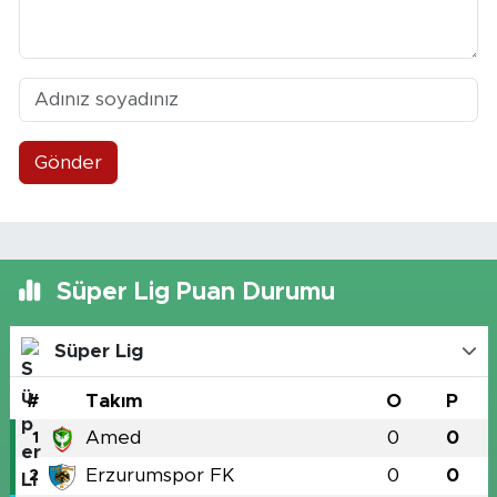
Gönder
Süper Lig Puan Durumu
Süper Lig
#
Takım
O
P
Amed
0
0
1
Erzurumspor FK
0
0
2