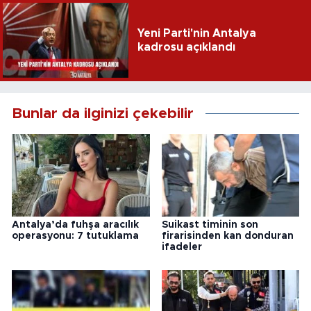
Yeni Parti'nin Antalya
kadrosu açıklandı
Bunlar da ilginizi çekebilir
Antalya’da fuhşa aracılık
Suikast timinin son
operasyonu: 7 tutuklama
firarisinden kan donduran
ifadeler