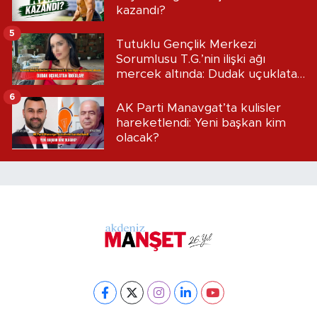
kazandı?
5
Tutuklu Gençlik Merkezi
Sorumlusu T.G.’nin ilişki ağı
mercek altında: Dudak uçuklatan
iddialar!
6
AK Parti Manavgat’ta kulisler
hareketlendi: Yeni başkan kim
olacak?