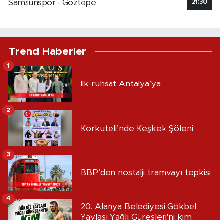
Samsunspor - Göztepe
21:30
Trend Haberler
1
İlk ruhsat Antalya’ya
2
Korkuteli’nde Keşkek Şöleni
3
BBP’den nostalji tramvayı tepkisi
4
20. Alanya Belediyesi Gökbel
Yaylası Yağlı Güreşleri'ni kim