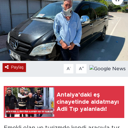
Paylaş
-
+
A
A
Antalya’daki eş
cinayetinde aldatmayı
Adli Tıp yalanladı!