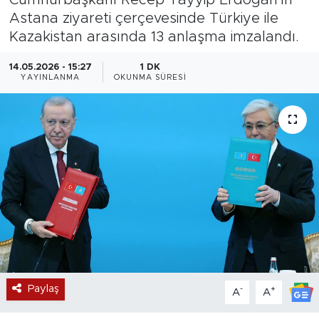
Astana ziyareti çerçevesinde Türkiye ile
Magazin
Kazakistan arasında 13 anlaşma imzalandı.
Özel Haber
14.05.2026 - 15:27
1 DK
YAYINLANMA
OKUNMA SÜRESI
Politika
Resmi İlanlar
Sağlık
Spor
Turizm
Paylaş
-
+
A
A