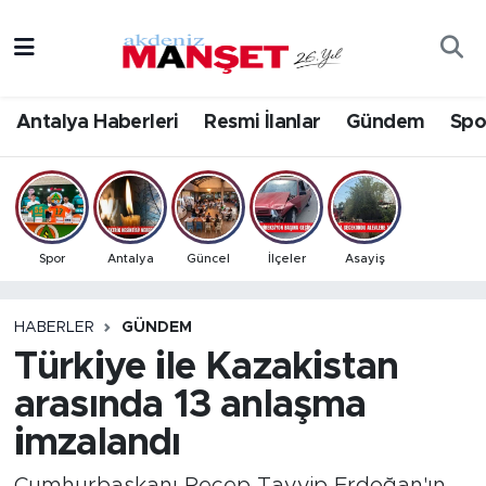
Asayiş
Antalya Nöbetçi Eczaneler
Antalya Haberleri
Resmi İlanlar
Gündem
Spo
Bilim & Teknoloji
Antalya Hava Durumu
Eğitim
Antalya Namaz Vakitleri
Ekonomi
Antalya Trafik Yoğunluk Haritası
Spor
Antalya
Güncel
İlçeler
Asayiş
Güncel
Süper Lig Puan Durumu ve Fikstür
HABERLER
GÜNDEM
Türkiye ile Kazakistan
Gündem
Tüm Manşetler
arasında 13 anlaşma
İlçeler
Son Dakika Haberleri
imzalandı
Kültür- Sanat
Haber Arşivi
Cumhurbaşkanı Recep Tayyip Erdoğan'ın