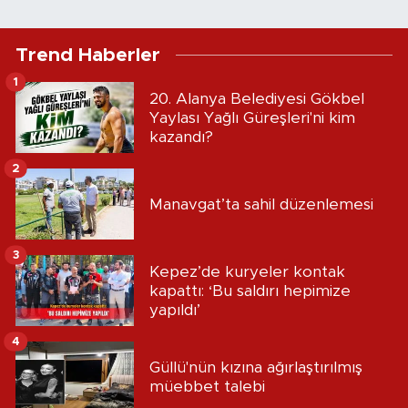
Trend Haberler
1
20. Alanya Belediyesi Gökbel
Yaylası Yağlı Güreşleri'ni kim
kazandı?
2
Manavgat’ta sahil düzenlemesi
3
Kepez’de kuryeler kontak
kapattı: ‘Bu saldırı hepimize
yapıldı’
4
Güllü'nün kızına ağırlaştırılmış
müebbet talebi