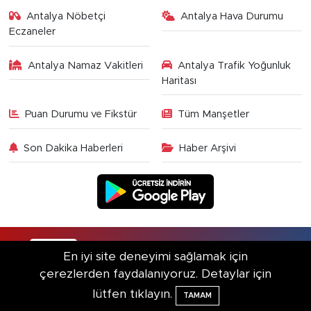
Antalya Nöbetçi
Antalya Hava Durumu
Eczaneler
Antalya Namaz Vakitleri
Antalya Trafik Yoğunluk
Haritası
Puan Durumu ve Fikstür
Tüm Manşetler
Son Dakika Haberleri
Haber Arşivi
RSS
Copyright © 2025. Her hakkı saklıdır.
En iyi site deneyimi sağlamak için
çerezlerden faydalanıyoruz. Detaylar için
Haber Yazılımı:
TE Bilişim
lütfen tıklayın.
TAMAM