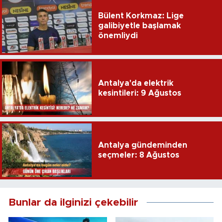
Bülent Korkmaz: Lige
galibiyetle başlamak
önemliydi
Antalya'da elektrik
kesintileri: 9 Ağustos
Antalya gündeminden
seçmeler: 8 Ağustos
Bunlar da ilginizi çekebilir