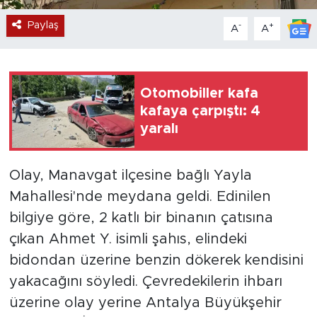
Paylaş
-
+
A
A
Otomobiller kafa
kafaya çarpıştı: 4
yaralı
Olay, Manavgat ilçesine bağlı Yayla
Mahallesi'nde meydana geldi. Edinilen
bilgiye göre, 2 katlı bir binanın çatısına
çıkan Ahmet Y. isimli şahıs, elindeki
bidondan üzerine benzin dökerek kendisini
yakacağını söyledi. Çevredekilerin ihbarı
üzerine olay yerine Antalya Büyükşehir