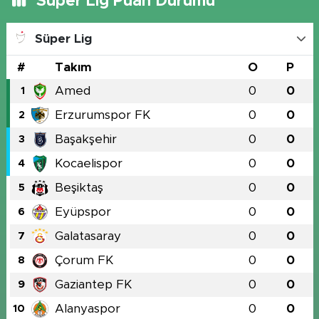
Süper Lig Puan Durumu
Süper Lig
#
Takım
O
P
Amed
0
0
1
Erzurumspor FK
0
0
2
Başakşehir
0
0
3
Kocaelispor
0
0
4
Beşiktaş
0
0
5
Eyüpspor
0
0
6
Galatasaray
0
0
7
Çorum FK
0
0
8
Gaziantep FK
0
0
9
Alanyaspor
0
0
10