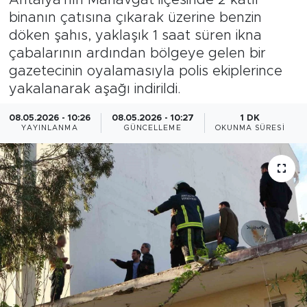
binanın çatısına çıkarak üzerine benzin
Magazin
döken şahıs, yaklaşık 1 saat süren ikna
çabalarının ardından bölgeye gelen bir
Özel Haber
gazetecinin oyalamasıyla polis ekiplerince
yakalanarak aşağı indirildi.
Politika
08.05.2026 - 10:26
08.05.2026 - 10:27
1 DK
Resmi İlanlar
YAYINLANMA
GÜNCELLEME
OKUNMA SÜRESI
Sağlık
Spor
Turizm