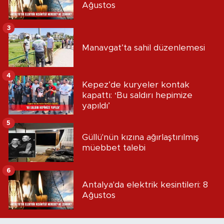
Ağustos
3
Manavgat’ta sahil düzenlemesi
4
Kepez’de kuryeler kontak
kapattı: ‘Bu saldırı hepimize
yapıldı’
5
Güllü'nün kızına ağırlaştırılmış
müebbet talebi
6
Antalya'da elektrik kesintileri: 8
Ağustos