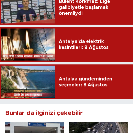
Bülent Korkmaz: Lige
galibiyetle başlamak
önemliydi
Antalya'da elektrik
kesintileri: 9 Ağustos
Antalya gündeminden
seçmeler: 8 Ağustos
Bunlar da ilginizi çekebilir