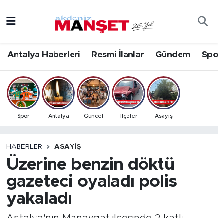
Asayiş
Antalya Nöbetçi Eczaneler
Antalya Haberleri
Resmi İlanlar
Gündem
Spo
Bilim & Teknoloji
Antalya Hava Durumu
Eğitim
Antalya Namaz Vakitleri
Ekonomi
Antalya Trafik Yoğunluk Haritası
Spor
Antalya
Güncel
İlçeler
Asayiş
Güncel
Süper Lig Puan Durumu ve Fikstür
HABERLER
ASAYIŞ
Üzerine benzin döktü
Gündem
Tüm Manşetler
gazeteci oyaladı polis
İlçeler
Son Dakika Haberleri
yakaladı
Kültür- Sanat
Haber Arşivi
Antalya'nın Manavgat ilçesinde 2 katlı