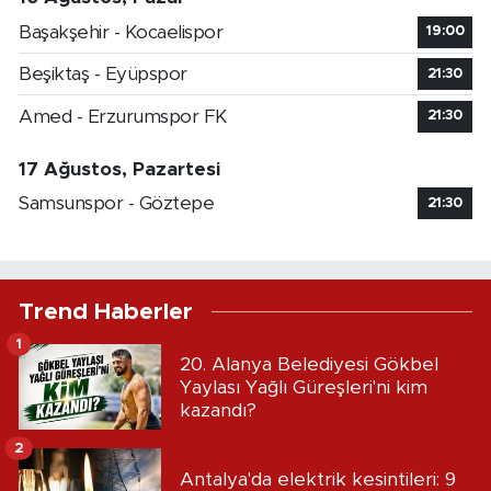
Başakşehir - Kocaelispor
19:00
Beşiktaş - Eyüpspor
21:30
Amed - Erzurumspor FK
21:30
17 Ağustos, Pazartesi
Samsunspor - Göztepe
21:30
Trend Haberler
1
20. Alanya Belediyesi Gökbel
Yaylası Yağlı Güreşleri'ni kim
kazandı?
2
Antalya'da elektrik kesintileri: 9