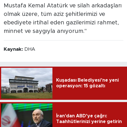
Mustafa Kemal Atatürk ve silah arkadaşları
olmak üzere, tüm aziz şehitlerimizi ve
ebediyete irtihal eden gazilerimizi rahmet,
minnet ve saygıyla anıyorum."
Kaynak:
DHA
Kuşadası Belediyesi’ne yeni
operasyon: 15 gözaltı
İran'dan ABD’ye çağrı:
Taahhütlerinizi yerine getirin