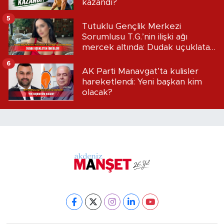
kazandı?
5
Tutuklu Gençlik Merkezi
Sorumlusu T.G.’nin ilişki ağı
mercek altında: Dudak uçuklatan
iddialar!
6
AK Parti Manavgat’ta kulisler
hareketlendi: Yeni başkan kim
olacak?