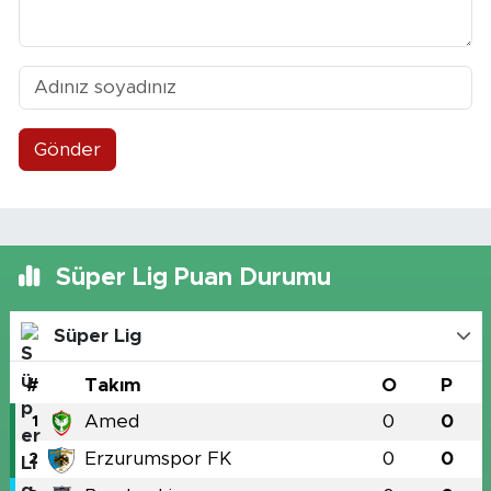
Gönder
Süper Lig Puan Durumu
Süper Lig
#
Takım
O
P
Amed
0
0
1
Erzurumspor FK
0
0
2