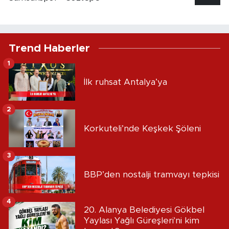
Trend Haberler
1
İlk ruhsat Antalya’ya
2
Korkuteli’nde Keşkek Şöleni
3
BBP’den nostalji tramvayı tepkisi
4
20. Alanya Belediyesi Gökbel
Yaylası Yağlı Güreşleri'ni kim