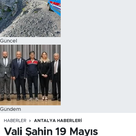
Magazin
Özel Haber
Güncel
Politika
Resmi İlanlar
Sağlık
Spor
Turizm
Gündem
HABERLER
ANTALYA HABERLERI
Vali Şahin 19 Mayıs