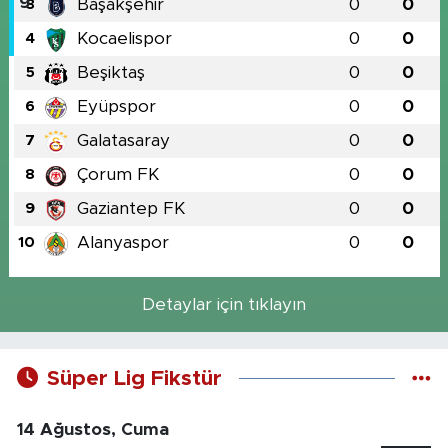
Başakşehir
0
0
3
Kocaelispor
0
0
4
Beşiktaş
0
0
5
Eyüpspor
0
0
6
Galatasaray
0
0
7
Çorum FK
0
0
8
Gaziantep FK
0
0
9
Alanyaspor
0
0
10
Detaylar için tıklayın
Süper Lig Fikstür
14 Ağustos, Cuma