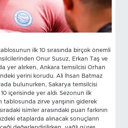
ablosunun ilk 10 sırasında birçok önemli
msilcilerinden Onur Susuz, Erkan Taş ve
a yer alırken, Ankara temsilcisi Orhan
sindeki yerini korudu. Ali İhsan Batmaz
rada bulunurken, Sakarya temsilcisi
10 içerisinde yer aldı. Sezonun ilk
 tablosunda zirve yarışının giderek
5 sıradaki isimler arasındaki puan farkının
zdeki etaplarda alınacak sonuçların
eği değerlendirilirken, yağlı güreş