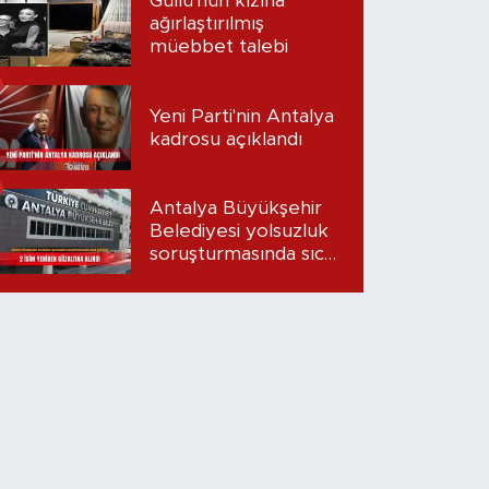
Güllü'nün kızına
ağırlaştırılmış
müebbet talebi
Yeni Parti'nin Antalya
kadrosu açıklandı
Antalya Büyükşehir
Belediyesi yolsuzluk
soruşturmasında sıcak
gelişme: 2 isim
yeniden gözaltına
alındı