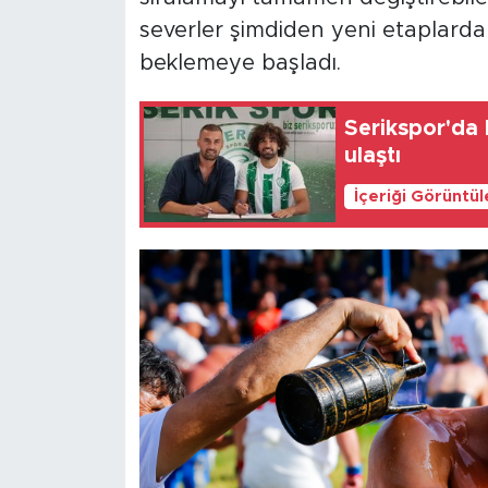
severler şimdiden yeni etaplard
beklemeye başladı.
Serikspor'da 
ulaştı
İçeriği Görüntü