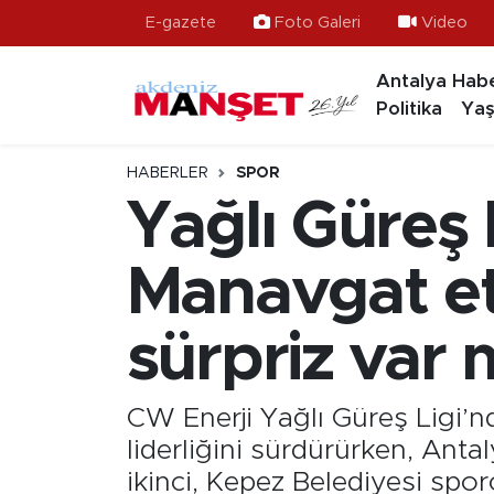
E-gazete
Foto Galeri
Video
Antalya Habe
Asayiş
Antalya Nöbetçi Eczaneler
Politika
Yaş
Bilim & Teknoloji
Antalya Hava Durumu
HABERLER
SPOR
Eğitim
Antalya Namaz Vakitleri
Yağlı Güreş Li
Ekonomi
Antalya Trafik Yoğunluk Haritası
Manavgat et
Güncel
Süper Lig Puan Durumu ve Fikstür
sürpriz var 
Gündem
Tüm Manşetler
CW Enerji Yağlı Güreş Ligi’
İlçeler
Son Dakika Haberleri
liderliğini sürdürürken, An
Kültür- Sanat
Haber Arşivi
ikinci, Kepez Belediyesi spo