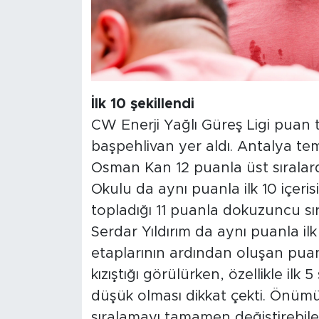
İlk 10 şekillendi
CW Enerji Yağlı Güreş Ligi puan t
başpehlivan yer aldı. Antalya te
Osman Kan 12 puanla üst sıralard
Okulu da aynı puanla ilk 10 içeri
topladığı 11 puanla dokuzuncu sı
Serdar Yıldırım da aynı puanla ilk 
etaplarının ardından oluşan puan
kızıştığı görülürken, özellikle ilk 
düşük olması dikkat çekti. Önümü
sıralamayı tamamen değiştirebilec