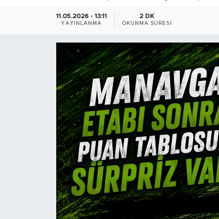
Magazin
11.05.2026 - 13:11
2 DK
YAYINLANMA
OKUNMA SÜRESI
Özel Haber
Politika
Resmi İlanlar
Sağlık
Spor
Turizm