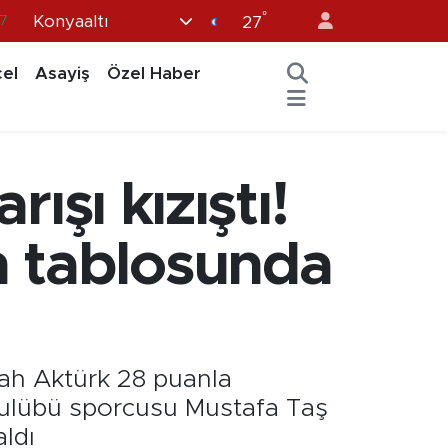
°
Konyaaltı
27
8
2
el
Asayiş
Özel Haber
8
9
4
rışı kızıştı!
n tablosunda
lah Aktürk 28 puanla
 Kulübü sporcusu Mustafa Taş
aldı