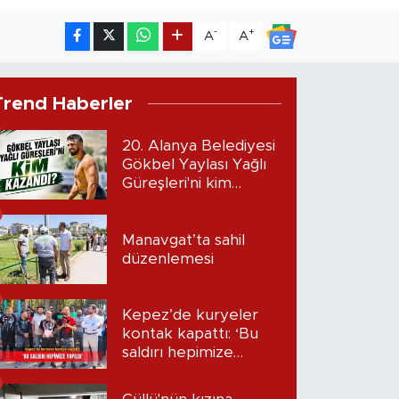
-
+
A
A
Trend Haberler
20. Alanya Belediyesi
Gökbel Yaylası Yağlı
Güreşleri'ni kim
kazandı?
Manavgat’ta sahil
düzenlemesi
Kepez’de kuryeler
kontak kapattı: ‘Bu
saldırı hepimize
yapıldı’