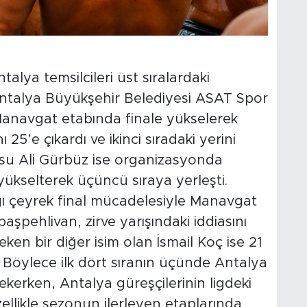
alya temsilcileri üst sıralardaki
Antalya Büyükşehir Belediyesi ASAT Spor
anavgat etabında finale yükselerek
25’e çıkardı ve ikinci sıradaki yerini
su Ali Gürbüz ise organizasyonda
yükselterek üçüncü sıraya yerleşti.
ğı çeyrek final mücadelesiyle Manavgat
şpehlivan, zirve yarışındaki iddiasını
ken bir diğer isim olan İsmail Koç ise 21
 Böylece ilk dört sıranın üçünde Antalya
ekerken, Antalya güreşçilerinin ligdeki
Özellikle sezonun ilerleyen etaplarında