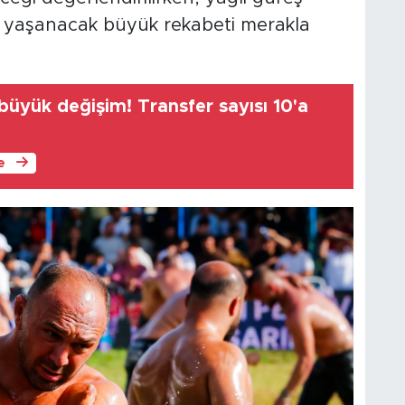
a yaşanacak büyük rekabeti merakla
büyük değişim! Transfer sayısı 10'a
le