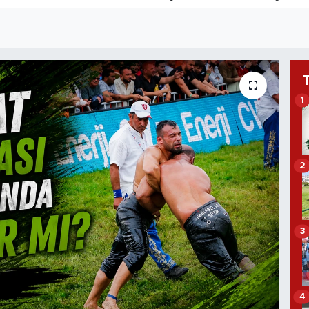
1
2
3
4