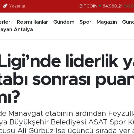
Yazarlar
DOLAR
47,7436
%0.1
EURO
55,2510
%0.3
rleri
Resmi İlanlar
Gündem
Spor
Magazin
Günc
ayan Antalya
STERLİN
64,4811
%0.3
GRAM ALTIN
6648.99
%2.5
BİST100
13.779
%-1
gi’nde liderlik ya
abı sonrası pua
mı?
nde Manavgat etabının ardından Feyzul
talya Büyükşehir Belediyesi ASAT Spor
rcusu Ali Gürbüz ise üçüncü sırada yer 