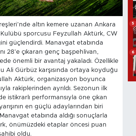
5
reşleri’nde altın kemere uzanan Ankara
r Kulübü sporcusu Feyzullah Aktürk, CW
liğini güçlendirdi. Manavgat etabında
nı 28’e çıkaran genç başpehlivan,
6
ede önemli bir avantaj yakaladı. Özellikle
su Ali Gürbüz karşısında ortaya koyduğu
ullah Aktürk, organizasyon boyunca
yla rakiplerinden ayrıldı. Sezonun ilk
 istikrarlı performansıyla öne çıkan
yarışının en güçlü adaylarından biri
 Manavgat etabında aldığı sonuçlarla
rk, önümüzdeki etaplar öncesi puan
ahibi oldu.