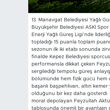
13. Manavgat Belediyesi Yağlı Gü
Büyükşehir Belediyesi ASKİ Spo
Enerji Yağlı Güreş Ligi’nde lider
topladığı 15 puanla toplam puanı
sezonun ilk iki etabı sonunda zirv
finalde Kepez Belediyesi sporcu
performansla dikkat çeken Feyz
sergilediği tempolu güreş anlayışı
bölümünde hem fizik gücü hem de
başarılı başpehlivan, altın kemer 
olduğunu bir kez daha gösterdi.
moral depolayan Feyzullah Aktü
tablosunda önemli bir avantajın s