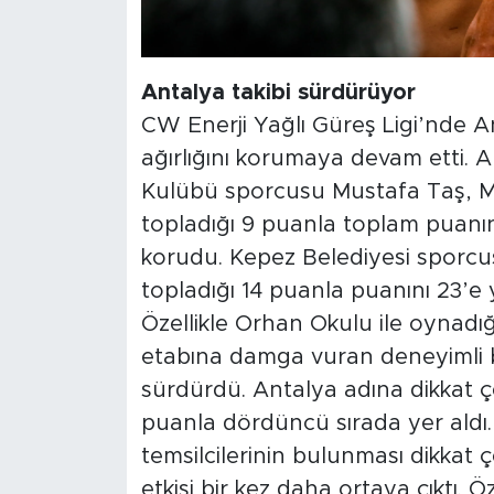
Antalya takibi sürdürüyor
CW Enerji Yağlı Güreş Ligi’nde Ant
ağırlığını korumaya devam etti. 
Kulübü sporcusu Mustafa Taş, M
topladığı 9 puanla toplam puanını 
korudu. Kepez Belediyesi sporcu
topladığı 14 puanla puanını 23’e 
Özellikle Orhan Okulu ile oynadı
etabına damga vuran deneyimli ba
sürdürdü. Antalya adına dikkat çe
puanla dördüncü sırada yer aldı.
temsilcilerinin bulunması dikkat ç
etkisi bir kez daha ortaya çıktı. 