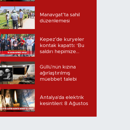
Manavgat’ta sahil
düzenlemesi
Kepez’de kuryeler
kontak kapattı: ‘Bu
saldırı hepimize
yapıldı’
Güllü'nün kızına
ağırlaştırılmış
müebbet talebi
Antalya'da elektrik
kesintileri: 8 Ağustos