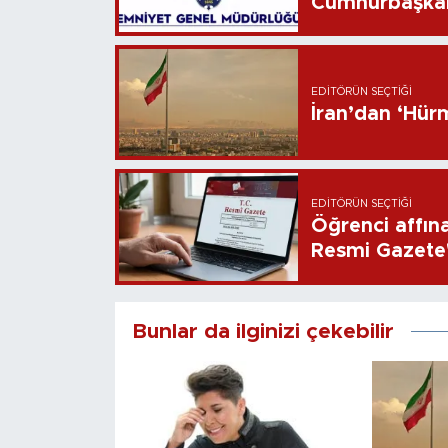
Cumhurbaşkan
EDITÖRÜN SEÇTIĞI
İran’dan ‘Hür
EDITÖRÜN SEÇTIĞI
Öğrenci affın
Resmi Gazete
Bunlar da ilginizi çekebilir