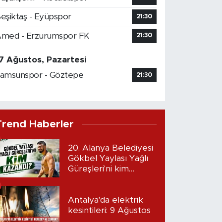
eşiktaş - Eyüpspor
21:30
med - Erzurumspor FK
21:30
7 Ağustos, Pazartesi
amsunspor - Göztepe
21:30
Trend Haberler
20. Alanya Belediyesi
Gökbel Yaylası Yağlı
Güreşleri'ni kim
kazandı?
Antalya'da elektrik
kesintileri: 9 Ağustos