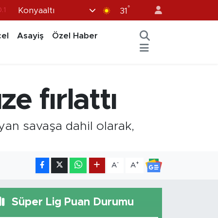
°
Konyaaltı
.1
31
18
el
Asayiş
Özel Haber
32
38
%0
e fırlattı
14
ayan savaşa dahil olarak,
-
+
A
A
Süper Lig Puan Durumu