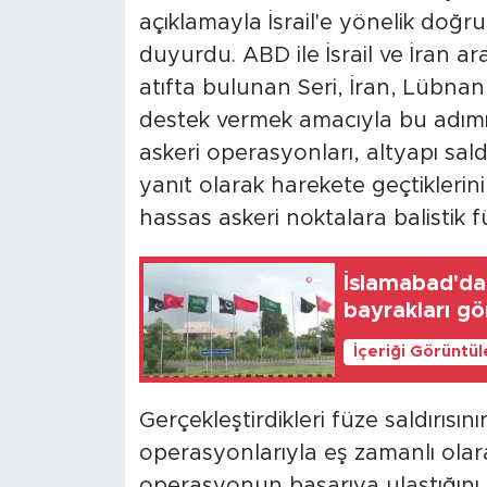
açıklamayla İsrail'e yönelik doğr
Magazin
duyurdu. ABD ile İsrail ve İran 
atıfta bulunan Seri, İran, Lübnan, 
Özel Haber
destek vermek amacıyla bu adımı a
Politika
askeri operasyonları, altyapı sald
yanıt olarak harekete geçtiklerini
Resmi İlanlar
hassas askeri noktalara balistik füz
Sağlık
İslamabad'da 
bayrakları gö
Spor
İçeriği Görüntü
Turizm
Gerçekleştirdikleri füze saldırısın
operasyonlarıyla eş zamanlı ola
operasyonun başarıya ulaştığını 