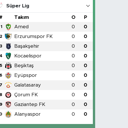
Süper Lig
#
Takım
O
P
Amed
0
0
1
Erzurumspor FK
0
0
2
Başakşehir
0
0
3
Kocaelispor
0
0
4
Beşiktaş
0
0
5
Eyüpspor
0
0
6
Galatasaray
0
0
7
Çorum FK
0
0
8
Gaziantep FK
0
0
9
Alanyaspor
0
0
0