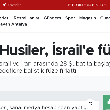
Yazarlar
BITCOIN
64.815,30
%-0
DOLAR
47,7436
%0.
rleri
Resmi İlanlar
Gündem
Spor
Magazin
Günc
EURO
55,2510
%0.
ayan Antalya
STERLİN
64,4811
%0.
GRAM ALTIN
6660.55
siler, İsrail'e füz
BİST100
13.779
%-
srail ve İran arasında 28 Şubat'ta başl
deflere balistik füze fırlattı.
Seri, sanal medya hesabından yaptığı