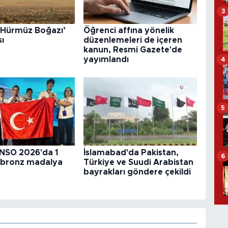
3
 ‘Hürmüz Boğazı’
Öğrenci affına yönelik
ı
düzenlemeleri de içeren
kanun, Resmi Gazete'de
yayımlandı
4
5
INSO 2026'da 1
İslamabad'da Pakistan,
6
3 bronz madalya
Türkiye ve Suudi Arabistan
bayrakları göndere çekildi