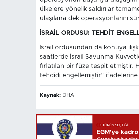
ülkelere yönelik saldırılar tama
ulaşılana dek operasyonlarını sür
İSRAİL ORDUSU: TEHDİT ENGEL
İsrail ordusundan da konuya iliş
saatlerde İsrail Savunma Kuvvetle
fırlatılan bir füze tespit etmişti
tehdidi engellemiştir” ifadelerine 
Kaynak:
DHA
EDITÖRÜN SEÇTIĞI
EGM'ye kadro 