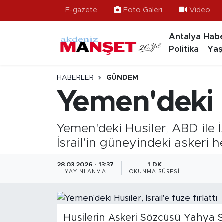
E-gazete
Foto Galeri
Video
Antalya Habe
Asayiş
Antalya Nöbetçi Eczaneler
Politika
Yaş
Bilim & Teknoloji
Antalya Hava Durumu
HABERLER
GÜNDEM
Eğitim
Antalya Namaz Vakitleri
Yemen'deki Hu
Ekonomi
Antalya Trafik Yoğunluk Haritası
Yemen'deki Husiler, ABD ile İ
Güncel
Süper Lig Puan Durumu ve Fikstür
İsrail'in güneyindeki askeri he
Gündem
Tüm Manşetler
28.03.2026 - 13:37
1 DK
YAYINLANMA
OKUNMA SÜRESI
İlçeler
Son Dakika Haberleri
Kültür- Sanat
Haber Arşivi
Husilerin Askeri Sözcüsü Yahya 