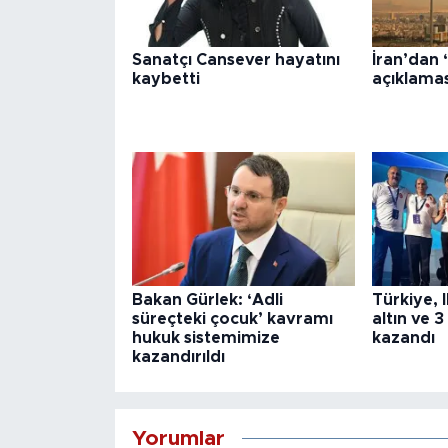
Sanatçı Cansever hayatını
İran’dan
kaybetti
açıklamas
Bakan Gürlek: ‘Adli
Türkiye, 
süreçteki çocuk’ kavramı
altın ve 
hukuk sistemimize
kazandı
kazandırıldı
Yorumlar