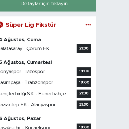
Detaylar için tıklayın
Süper Lig Fikstür
4 Ağustos, Cuma
alatasaray - Çorum FK
21:30
5 Ağustos, Cumartesi
onyaspor - Rizespor
19:00
asımpaşa - Trabzonspor
19:00
ençlerbirliği S.K. - Fenerbahçe
21:30
aziantep FK - Alanyaspor
21:30
6 Ağustos, Pazar
aşakşehir - Kocaelispor
19:00