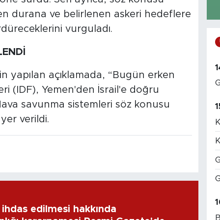
men durana ve belirlenen askeri hedeflere
düreceklerini vurguladı.
LENDİ
1
kin yapılan açıklamada, “Bugün erken
G
ri (IDF), Yemen'den İsrail'e doğru
r. Hava savunma sistemleri söz konusu
1
yer verildi.
K
K
G
G
1
ihdas edilmesi hakkında
B