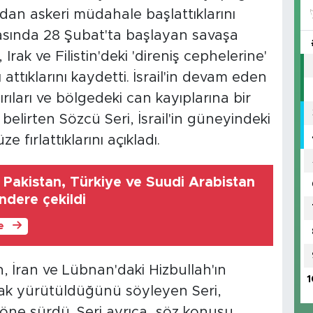
udan askeri müdahale başlattıklarını
arasında 28 Şubat'ta başlayan savaşa
Irak ve Filistin'deki 'direniş cephelerine'
ttıklarını kaydetti. İsrail'in devam eden
ırıları ve bölgedeki can kayıplarına bir
 belirten Sözcü Seri, İsrail'in güneyindeki
e fırlattıklarını açıkladı.
Pakistan, Türkiye ve Suudi Arabistan
ndere çekildi
le
ın, İran ve Lübnan'daki Hizbullah'ın
1
rak yürütüldüğünü söyleyen Seri,
öne sürdü. Seri ayrıca, söz konusu