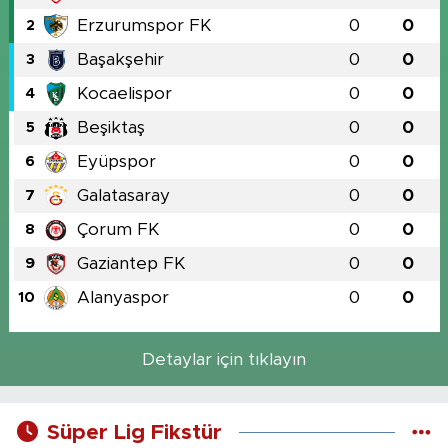
Erzurumspor FK
0
0
2
Başakşehir
0
0
3
Kocaelispor
0
0
4
Beşiktaş
0
0
5
Eyüpspor
0
0
6
Galatasaray
0
0
7
Çorum FK
0
0
8
Gaziantep FK
0
0
9
Alanyaspor
0
0
10
Detaylar için tıklayın
Süper Lig Fikstür