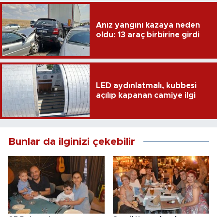
Anız yangını kazaya neden
oldu: 13 araç birbirine girdi
LED aydınlatmalı, kubbesi
açılıp kapanan camiye ilgi
Bunlar da ilginizi çekebilir