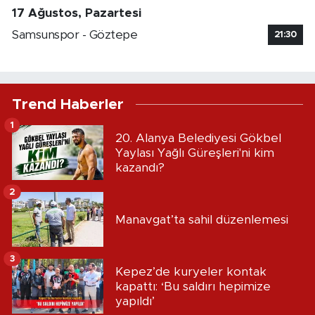
17 Ağustos, Pazartesi
Samsunspor - Göztepe
21:30
Trend Haberler
1
20. Alanya Belediyesi Gökbel
Yaylası Yağlı Güreşleri'ni kim
kazandı?
2
Manavgat’ta sahil düzenlemesi
3
Kepez’de kuryeler kontak
kapattı: ‘Bu saldırı hepimize
yapıldı’