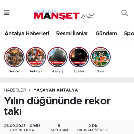
Asayiş
Antalya Nöbetçi Eczaneler
Antalya Haberleri
Resmi İlanlar
Gündem
Spo
Bilim & Teknoloji
Antalya Hava Durumu
Eğitim
Antalya Namaz Vakitleri
Ekonomi
Antalya Trafik Yoğunluk Haritası
Güncel
Antalya
Asayiş
İlçeler
Spor
Güncel
Süper Lig Puan Durumu ve Fikstür
HABERLER
YAŞAYAN ANTALYA
Yılın düğününde rekor
Gündem
Tüm Manşetler
takı
İlçeler
Son Dakika Haberleri
26.09.2025 - 09:53
5
2 DK
Kültür- Sanat
Haber Arşivi
YAYINLANMA
PAYLAŞIM
OKUNMA SÜRESI