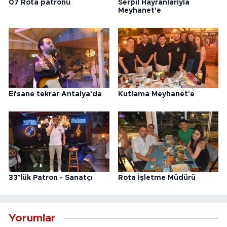
07 Rota patronu
Serpil Hayranlarıyla
Meyhanet'e
Efsane tekrar Antalya'da
Kutlama Meyhanet'e
33’lük Patron - Sanatçı
Rota İşletme Müdürü
Yorumlar