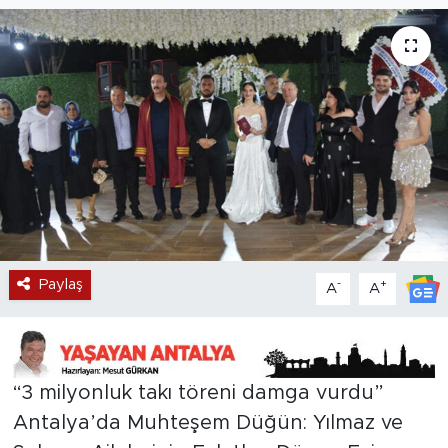
Magazin
Özel Haber
Politika
Resmi İlanlar
Sağlık
Paylaş
-
+
A
A
Spor
Turizm
“3 milyonluk takı töreni damga vurdu”
Antalya’da Muhteşem Düğün: Yılmaz ve