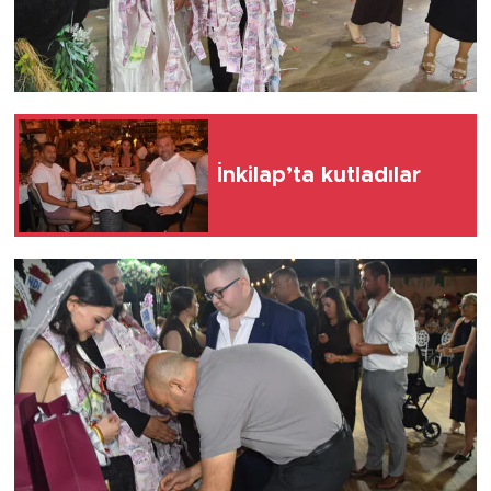
İnkilap’ta kutladılar