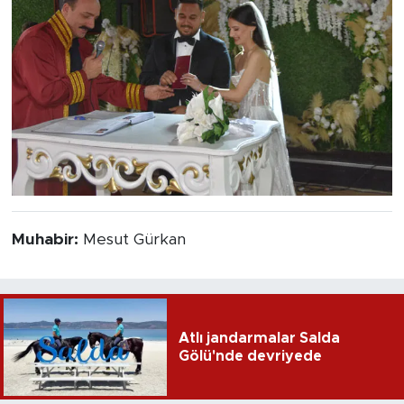
Muhabir:
Mesut Gürkan
Atlı jandarmalar Salda
Gölü'nde devriyede