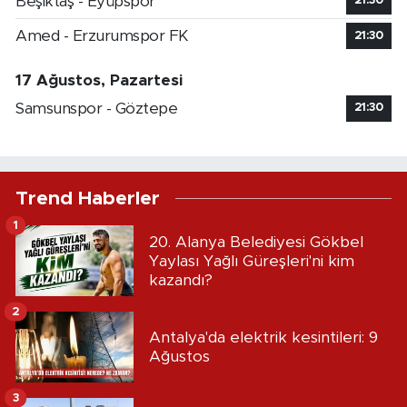
Beşiktaş - Eyüpspor
21:30
Amed - Erzurumspor FK
21:30
17 Ağustos, Pazartesi
Samsunspor - Göztepe
21:30
Trend Haberler
1
20. Alanya Belediyesi Gökbel
Yaylası Yağlı Güreşleri'ni kim
kazandı?
2
Antalya'da elektrik kesintileri: 9
Ağustos
3