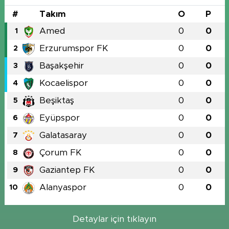
#
Takım
O
P
Amed
0
0
1
Erzurumspor FK
0
0
2
Başakşehir
0
0
3
Kocaelispor
0
0
4
Beşiktaş
0
0
5
Eyüpspor
0
0
6
Galatasaray
0
0
7
Çorum FK
0
0
8
Gaziantep FK
0
0
9
Alanyaspor
0
0
10
Detaylar için tıklayın