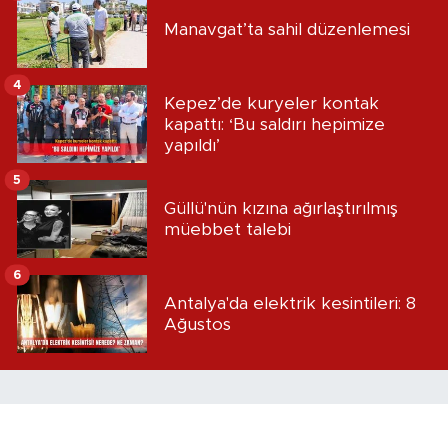
Manavgat’ta sahil düzenlemesi
4
Kepez’de kuryeler kontak
kapattı: ‘Bu saldırı hepimize
yapıldı’
5
Güllü'nün kızına ağırlaştırılmış
müebbet talebi
6
Antalya'da elektrik kesintileri: 8
Ağustos