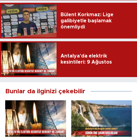
Bülent Korkmaz: Lige
galibiyetle başlamak
önemliydi
Antalya'da elektrik
kesintileri: 9 Ağustos
Bunlar da ilginizi çekebilir