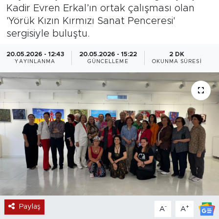
Kadir Evren Erkal’ın ortak çalışması olan
Magazin
'Yörük Kızın Kırmızı Sanat Penceresi'
sergisiyle buluştu.
Özel Haber
20.05.2026 - 12:43
20.05.2026 - 15:22
2 DK
YAYINLANMA
GÜNCELLEME
OKUNMA SÜRESI
Politika
Resmi İlanlar
Sağlık
Spor
Turizm
Paylaş
-
+
A
A