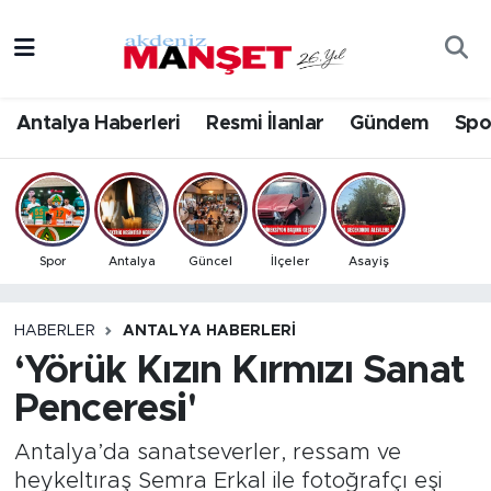
Asayiş
Antalya Nöbetçi Eczaneler
Antalya Haberleri
Resmi İlanlar
Gündem
Spo
Bilim & Teknoloji
Antalya Hava Durumu
Eğitim
Antalya Namaz Vakitleri
Ekonomi
Antalya Trafik Yoğunluk Haritası
Spor
Antalya
Güncel
İlçeler
Asayiş
Güncel
Süper Lig Puan Durumu ve Fikstür
HABERLER
ANTALYA HABERLERI
‘Yörük Kızın Kırmızı Sanat
Gündem
Tüm Manşetler
Penceresi'
İlçeler
Son Dakika Haberleri
Antalya’da sanatseverler, ressam ve
Kültür- Sanat
Haber Arşivi
heykeltıraş Semra Erkal ile fotoğrafçı eşi