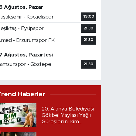
6 Ağustos, Pazar
aşakşehir - Kocaelispor
19:00
eşiktaş - Eyüpspor
21:30
med - Erzurumspor FK
21:30
7 Ağustos, Pazartesi
amsunspor - Göztepe
21:30
Trend Haberler
20. Alanya Belediyesi
Gökbel Yaylası Yağlı
Güreşleri'ni kim
kazandı?