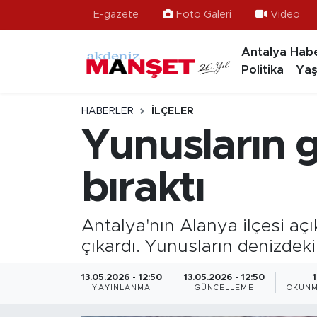
E-gazete
Foto Galeri
Video
Antalya Habe
Asayiş
Antalya Nöbetçi Eczaneler
Politika
Yaş
Bilim & Teknoloji
Antalya Hava Durumu
HABERLER
İLÇELER
Eğitim
Antalya Namaz Vakitleri
Yunusların g
Ekonomi
Antalya Trafik Yoğunluk Haritası
bıraktı
Güncel
Süper Lig Puan Durumu ve Fikstür
Antalya'nın Alanya ilçesi açı
Gündem
Tüm Manşetler
çıkardı. Yunusların denizdeki
İlçeler
Son Dakika Haberleri
13.05.2026 - 12:50
13.05.2026 - 12:50
YAYINLANMA
GÜNCELLEME
OKUNM
Kültür- Sanat
Haber Arşivi