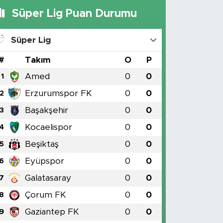
Süper Lig Puan Durumu
Süper Lig
#
Takım
O
P
Amed
0
0
1
Erzurumspor FK
0
0
2
Başakşehir
0
0
3
Kocaelispor
0
0
4
Beşiktaş
0
0
5
Eyüpspor
0
0
6
Galatasaray
0
0
7
Çorum FK
0
0
8
Gaziantep FK
0
0
9