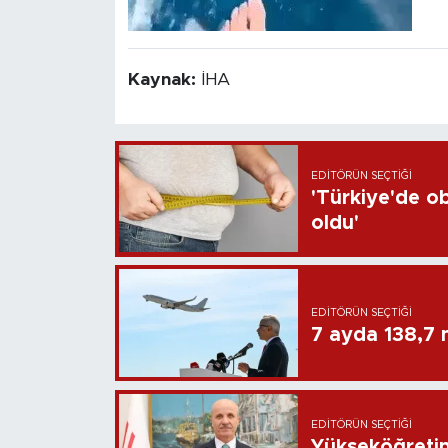
Kaynak:
İHA
EDITÖRÜN SEÇTIĞI
'Türkiye'de ob
oldu'
EDITÖRÜN SEÇTIĞI
7 ayda 138,7 m
EDITÖRÜN SEÇTIĞI
Yükseköğretim