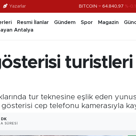
Yazarlar
BITCOIN
64.840,97
%-0.
DOLAR
47,7436
%0.1
rleri
Resmi İlanlar
Gündem
Spor
Magazin
Günc
EURO
55,2510
%0.3
ayan Antalya
STERLİN
64,4811
%0.3
GRAM ALTIN
6660.55
%
österisi turistler
BİST100
13.779
%-1
klarında tur teknesine eşlik eden yunus
 gösterisi cep telefonu kamerasıyla kay
1 DK
A SÜRESI