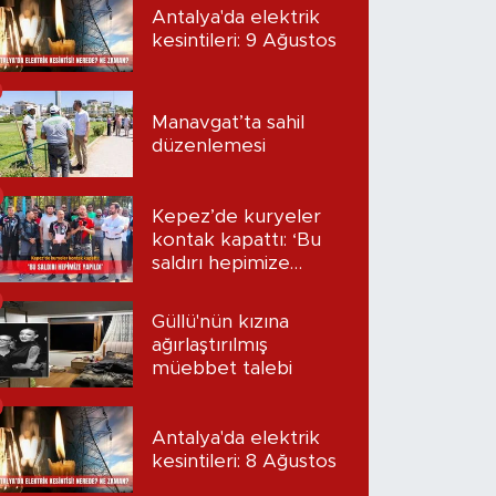
Antalya'da elektrik
kesintileri: 9 Ağustos
Manavgat’ta sahil
düzenlemesi
Kepez’de kuryeler
kontak kapattı: ‘Bu
saldırı hepimize
yapıldı’
Güllü'nün kızına
ağırlaştırılmış
müebbet talebi
Antalya'da elektrik
kesintileri: 8 Ağustos