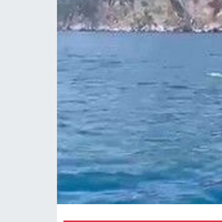
Magazin
Özel Haber
Politika
Resmi İlanlar
Sağlık
Spor
Turizm