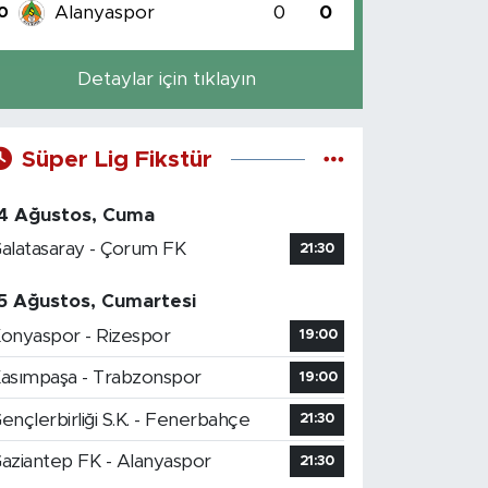
Alanyaspor
0
0
0
Detaylar için tıklayın
Süper Lig Fikstür
4 Ağustos, Cuma
alatasaray - Çorum FK
21:30
5 Ağustos, Cumartesi
onyaspor - Rizespor
19:00
asımpaşa - Trabzonspor
19:00
ençlerbirliği S.K. - Fenerbahçe
21:30
aziantep FK - Alanyaspor
21:30