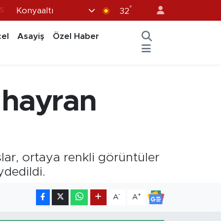
°
Konyaaltı
15
32
8
el
Asayiş
Özel Haber
2
8
0
i hayran
4
lar, ortaya renkli görüntüler
dedildi.
-
+
A
A