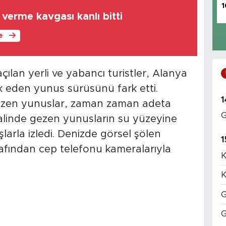
1
verme kavgası kanlı bitti
le
çılan yerli ve yabancı turistler, Alanya
lik eden yunus sürüsünü fark etti.
1
üzen yunuslar, zaman zaman adeta
G
 halinde gezen yunusların su yüzeyine
şlarla izledi. Denizde görsel şölen
1
rafından cep telefonu kameralarıyla
K
K
G
G