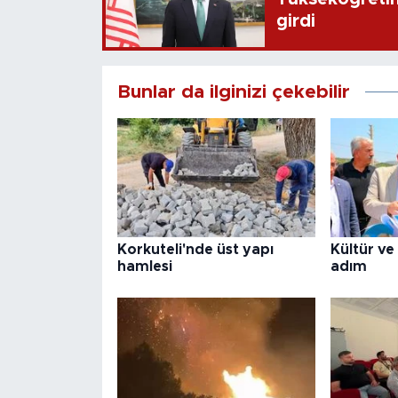
girdi
Bunlar da ilginizi çekebilir
Korkuteli'nde üst yapı
Kültür ve
hamlesi
adım