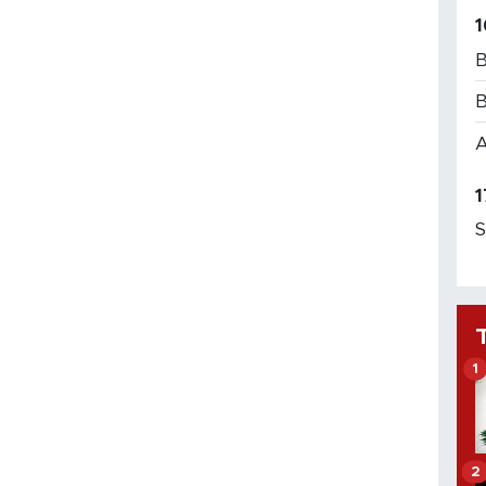
1
B
B
A
1
S
1
2