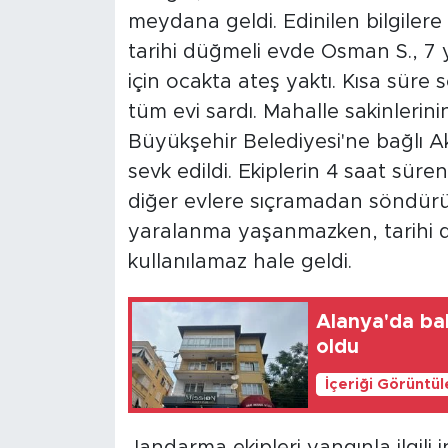
meydana geldi. Edinilen bilgilere g
tarihi düğmeli evde Osman S., 7 y
için ocakta ateş yaktı. Kısa süre
tüm evi sardı. Mahalle sakinlerin
Büyükşehir Belediyesi'ne bağlı Aks
sevk edildi. Ekiplerin 4 saat sür
diğer evlere sıçramadan söndürü
yaralanma yaşanmazken, tarihi
kullanılamaz hale geldi.
Alanya'da ba
oldu
İçeriği Görüntü
Jandarma ekipleri yangınla ilgili 