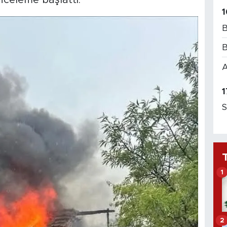
1
B
B
A
1
S
1
2