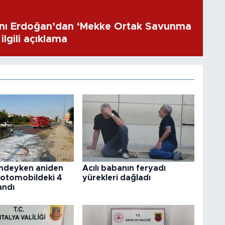
ı Erdoğan’dan ‘Mekke Ortak Savunma
ilgili açıklama
indeyken aniden
Acılı babanın feryadı
 otomobildeki 4
yürekleri dağladı
andı