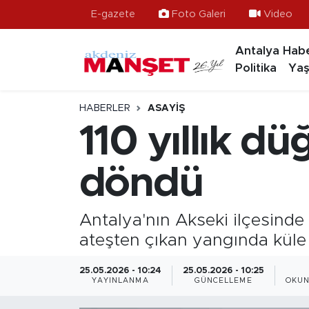
E-gazete
Foto Galeri
Video
Antalya Habe
Asayiş
Antalya Nöbetçi Eczaneler
Politika
Yaş
Bilim & Teknoloji
Antalya Hava Durumu
HABERLER
ASAYIŞ
Eğitim
Antalya Namaz Vakitleri
110 yıllık d
Ekonomi
Antalya Trafik Yoğunluk Haritası
döndü
Güncel
Süper Lig Puan Durumu ve Fikstür
Antalya'nın Akseki ilçesinde y
Gündem
Tüm Manşetler
ateşten çıkan yangında küle
İlçeler
Son Dakika Haberleri
25.05.2026 - 10:24
25.05.2026 - 10:25
YAYINLANMA
GÜNCELLEME
OKUN
Kültür- Sanat
Haber Arşivi