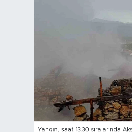
Magazin
Özel Haber
Politika
Resmi İlanlar
Sağlık
Spor
Turizm
Yangın, saat 13.30 sıralarında Aks