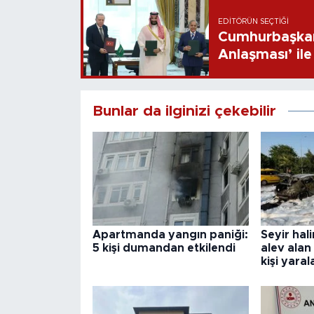
EDITÖRÜN SEÇTIĞI
Cumhurbaşkan
Anlaşması’ ile 
Bunlar da ilginizi çekebilir
Apartmanda yangın paniği:
Seyir hal
5 kişi dumandan etkilendi
alev alan
kişi yaral