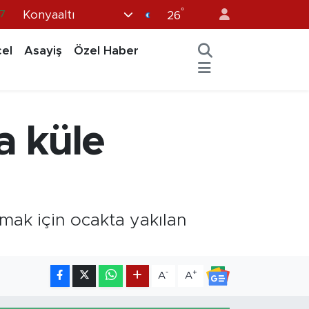
°
Konyaaltı
26
8
2
el
Asayiş
Özel Haber
8
3
4
a küle
ınmak için ocakta yakılan
-
+
A
A