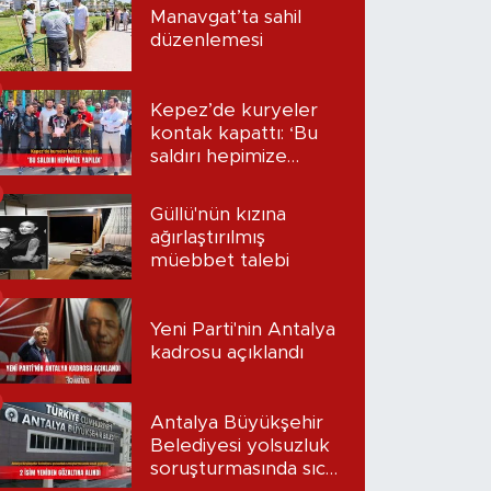
Manavgat’ta sahil
düzenlemesi
Kepez’de kuryeler
kontak kapattı: ‘Bu
saldırı hepimize
yapıldı’
Güllü'nün kızına
ağırlaştırılmış
müebbet talebi
Yeni Parti'nin Antalya
kadrosu açıklandı
Antalya Büyükşehir
Belediyesi yolsuzluk
soruşturmasında sıcak