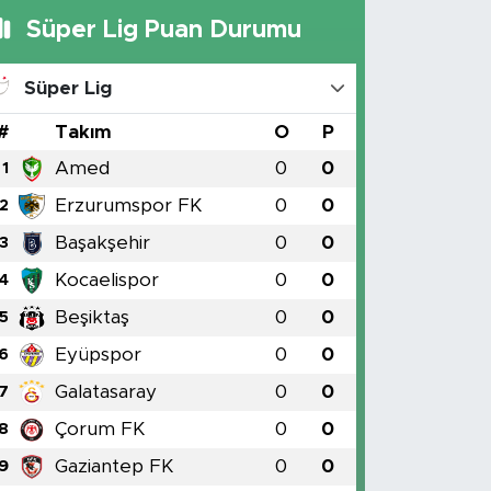
Süper Lig Puan Durumu
Süper Lig
#
Takım
O
P
Amed
0
0
1
Erzurumspor FK
0
0
2
Başakşehir
0
0
3
Kocaelispor
0
0
4
Beşiktaş
0
0
5
Eyüpspor
0
0
6
Galatasaray
0
0
7
Çorum FK
0
0
8
Gaziantep FK
0
0
9