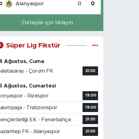
Alanyaspor
0
0
0
Detaylar için tıklayın
Süper Lig Fikstür
4 Ağustos, Cuma
alatasaray - Çorum FK
21:30
5 Ağustos, Cumartesi
onyaspor - Rizespor
19:00
asımpaşa - Trabzonspor
19:00
ençlerbirliği S.K. - Fenerbahçe
21:30
aziantep FK - Alanyaspor
21:30