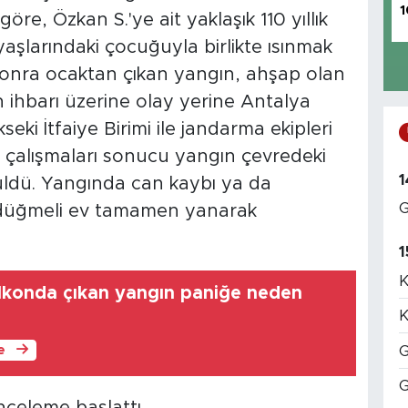
1
öre, Özkan S.'ye ait yaklaşık 110 yıllık
aşlarındaki çocuğuyla birlikte ısınmak
 sonra ocaktan çıkan yangın, ahşap olan
in ihbarı üzerine olay yerine Antalya
eki İtfaiye Birimi ile jandarma ekipleri
en çalışmaları sonucu yangın çevredeki
1
ldü. Yangında can kaybı ya da
G
 düğmeli ev tamamen yanarak
1
K
lkonda çıkan yangın paniğe neden
K
G
le
G
inceleme başlattı.