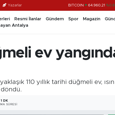
Yazarlar
DOLAR
47,7436
%0.1
EURO
55,2510
%0.3
rleri
Resmi İlanlar
Gündem
Spor
Magazin
Günc
ayan Antalya
STERLİN
64,4811
%0.3
GRAM ALTIN
6660.55
%0.0
BİST100
13.779
%-1
üğmeli ev yangınd
aklaşık 110 yıllık tarihi düğmeli ev, ıs
 döndü.
1 DK
MA SÜRESI