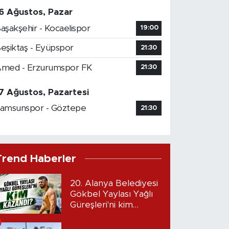
6 Ağustos, Pazar
aşakşehir - Kocaelispor
19:00
eşiktaş - Eyüpspor
21:30
med - Erzurumspor FK
21:30
7 Ağustos, Pazartesi
amsunspor - Göztepe
21:30
Trend Haberler
20. Alanya Belediyesi
Gökbel Yaylası Yağlı
Güreşleri'ni kim
kazandı?