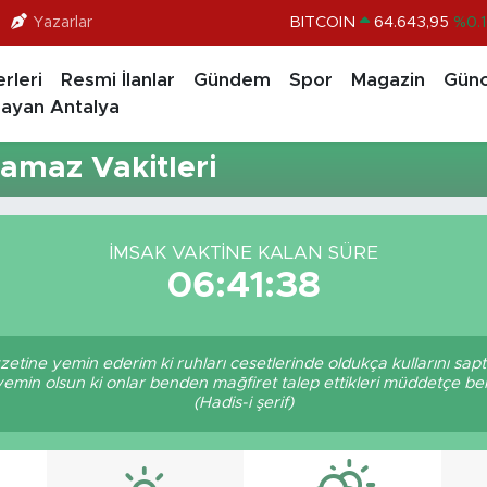
Yazarlar
BITCOIN
64.643,95
%0.1
DOLAR
47,6704
%
rleri
Resmi İlanlar
Gündem
Spor
Magazin
Günc
EURO
55,0406
%-0.0
ayan Antalya
STERLİN
64,2143
%
amaz Vakitleri
GRAM ALTIN
6500.87
%0.1
BİST100
13.799
%7
İMSAK VAKTINE KALAN SÜRE
06:41:38
zetine yemin ederim ki ruhları cesetlerinde oldukça kullarını sa
 yemin olsun ki onlar benden mağfiret talep ettikleri müddetçe 
(Hadis-i şerif)