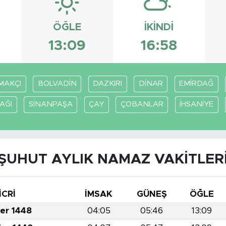
ÖĞLE
İKINDI
13:09
16:58
MAKÇI
BOLVADİN
DAZKIRI
DİNAR
EMİRDAĞ
AĞI
SİNANPAŞA
ÇAY
ÇOBANLAR
İHSANİYE
ŞUHUT AYLIK NAMAZ VAKITLER
İCRİ
İMSAK
GÜNEŞ
ÖĞLE
fer 1448
04:05
05:46
13:09