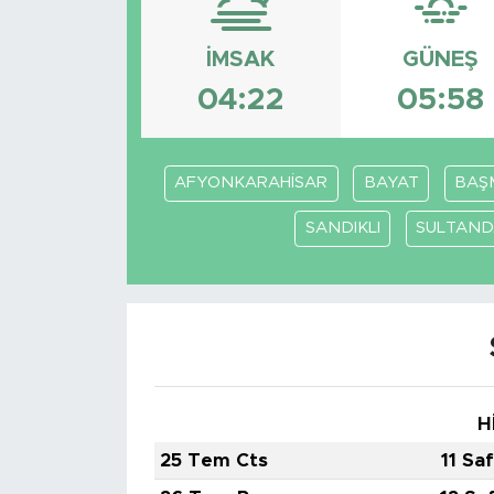
Magazin
İMSAK
GÜNEŞ
04:22
05:58
Özel Haber
Politika
AFYONKARAHİSAR
BAYAT
BAŞ
Resmi İlanlar
SANDIKLI
SULTAND
Sağlık
Spor
Turizm
H
25 Tem Cts
11 Sa