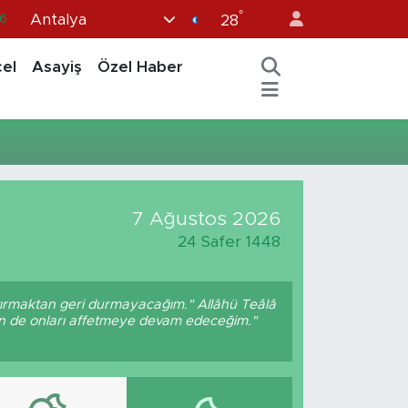
°
Antalya
6
28
0
el
Asayiş
Özel Haber
8
0
2
0
7 Ağustos 2026
24 Safer 1448
ptırmaktan geri durmayacağım." Allâhü Teâlâ
ben de onları affetmeye devam edeceğim."