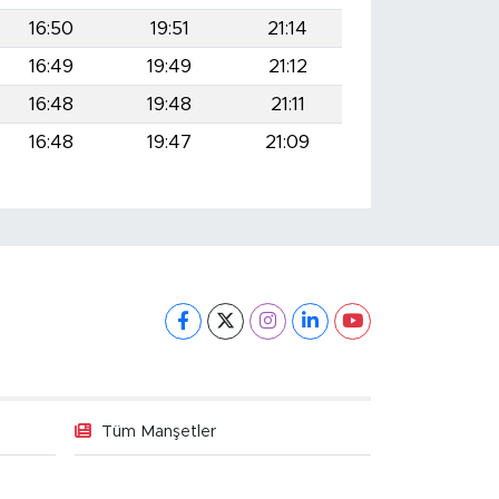
16:50
19:51
21:14
16:49
19:49
21:12
16:48
19:48
21:11
16:48
19:47
21:09
Tüm Manşetler