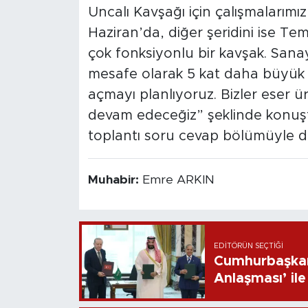
Uncalı Kavşağı için çalışmalarımı
Haziran’da, diğer şeridini ise Te
çok fonksiyonlu bir kavşak. Sana
mesafe olarak 5 kat daha büyük o
açmayı planlıyoruz. Bizler eser
devam edeceğiz” şeklinde konuşt
toplantı soru cevap bölümüyle d
Muhabir:
Emre ARKIN
EDITÖRÜN SEÇTIĞI
Cumhurbaşkan
Anlaşması’ ile 