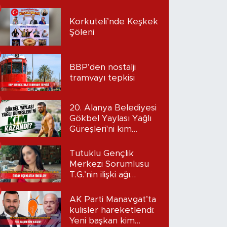
Korkuteli’nde Keşkek
Şöleni
BBP’den nostalji
tramvayı tepkisi
20. Alanya Belediyesi
Gökbel Yaylası Yağlı
Güreşleri'ni kim
kazandı?
Tutuklu Gençlik
Merkezi Sorumlusu
T.G.’nin ilişki ağı
mercek altında:
Dudak uçuklatan
AK Parti Manavgat’ta
iddialar!
kulisler hareketlendi:
Yeni başkan kim