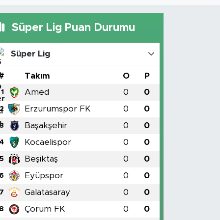
Süper Lig Puan Durumu
Süper Lig
#
Takım
O
P
Amed
0
0
1
Erzurumspor FK
0
0
2
Başakşehir
0
0
3
Kocaelispor
0
0
4
Beşiktaş
0
0
5
Eyüpspor
0
0
6
Galatasaray
0
0
7
Çorum FK
0
0
8