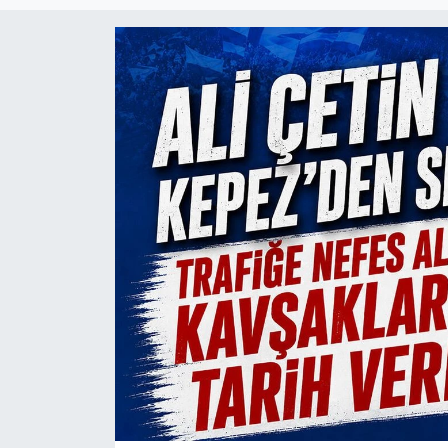
Magazin
Özel Haber
Politika
Resmi İlanlar
Sağlık
Spor
Turizm