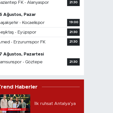
aziantep FK - Alanyaspor
21:30
6 Ağustos, Pazar
aşakşehir - Kocaelispor
19:00
eşiktaş - Eyüpspor
21:30
med - Erzurumspor FK
21:30
7 Ağustos, Pazartesi
amsunspor - Göztepe
21:30
Trend Haberler
İlk ruhsat Antalya’ya