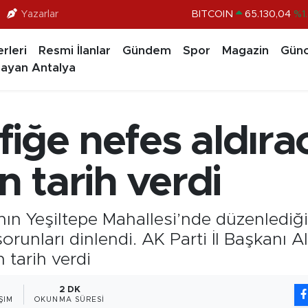
Yazarlar
DOLAR
47,7069
%0.1
EURO
55,0265
%0.0
rleri
Resmi İlanlar
Gündem
Spor
Magazin
Günc
STERLİN
64,1897
%0.0
ayan Antalya
GRAM ALTIN
6618.49
%2.
BİST100
13.887
%6
afiğe nefes aldır
n tarih verdi
ı’nın Yeşiltepe Mahallesi’nde düzenledi
runları dinlendi. AK Parti İl Başkanı Al
 tarih verdi
2 DK
ŞIM
OKUNMA SÜRESI