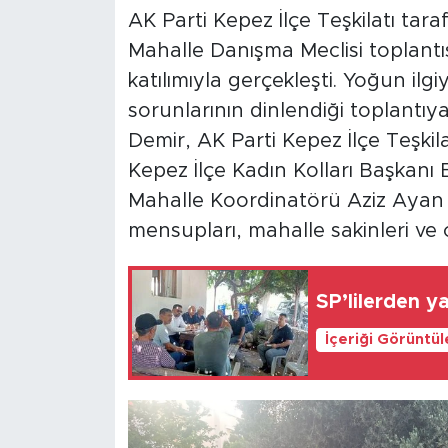
AK Parti Kepez İlçe Teşkilatı tar
Mahalle Danışma Meclisi toplantısı
katılımıyla gerçekleşti. Yoğun ilg
sorunlarının dinlendiği toplantıy
Demir, AK Parti Kepez İlçe Teşki
Kepez İlçe Kadın Kolları Başkanı 
Mahalle Koordinatörü Aziz Ayan v
mensupları, mahalle sakinleri ve c
SP’lilerden y
İçeriği Görüntü