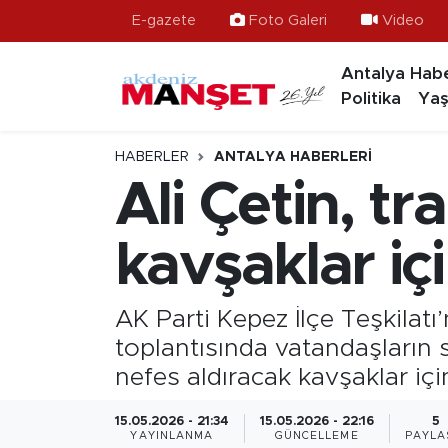
E-gazete
Foto Galeri
Video
Antalya Habe
Asayiş
Hava Durumu
Politika
Yaş
Bilim & Teknoloji
Trafik Durumu
HABERLER
ANTALYA HABERLERI
Eğitim
Süper Lig Puan Durumu ve Fikstür
Ali Çetin, tr
Ekonomi
Tüm Manşetler
kavşaklar içi
Güncel
Son Dakika Haberleri
AK Parti Kepez İlçe Teşkilat
Gündem
Haber Arşivi
toplantısında vatandaşların so
nefes aldıracak kavşaklar için
İlçeler
15.05.2026 - 21:34
15.05.2026 - 22:16
5
Kültür- Sanat
YAYINLANMA
GÜNCELLEME
PAYLA