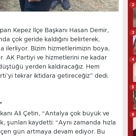
2
apan Kepez İlçe Başkanı Hasan Demir,
3
a çok geride kaldığını belirterek,
 ilerliyor. Bizim hizmetlerimizin boya,
. AK Partiyi ve hizmetlerini ne kadar
4
i düştüğü yerden kaldıracağız. Hem
yi tekrar iktidara getireceğiz” dedi.
5
’
kanı Ali Çetin, “Antalya çok büyük ve
6
 şunları kaydetti: “Aynı zamanda hızla
eçen gün artmaya devam ediyor. Bu