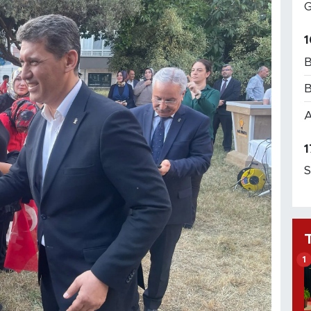
G
1
B
B
A
1
S
1