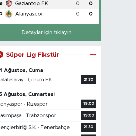
Gaziantep FK
0
0
9
Alanyaspor
0
0
0
Detaylar için tıklayın
Süper Lig Fikstür
4 Ağustos, Cuma
alatasaray - Çorum FK
21:30
5 Ağustos, Cumartesi
onyaspor - Rizespor
19:00
asımpaşa - Trabzonspor
19:00
ençlerbirliği S.K. - Fenerbahçe
21:30