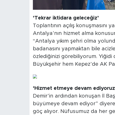
‘Tekrar iktidara geleceğiz’
Toplantının açılış konuşmasını y
Antalya’nın hizmet alma konusund
“Antalya yıkım şehri olma yolunda
badanasını yapmaktan bile acizler
özlediğinizi görebiliyorum. Yiğid
Büyükşehir hem Kepez’de AK Parti’
‘Hizmet etmeye devam ediyoruz
Demir’in ardından konuşan İl Baş
büyümeye devam ediyor” diyerek,
göç alıyor. Nüfusumuz da her g