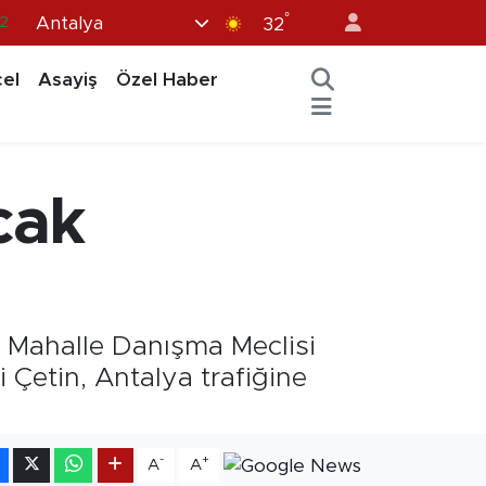
°
Antalya
32
7
1
el
Asayiş
Özel Haber
2
12
4
acak
ği Mahalle Danışma Meclisi
i Çetin, Antalya trafiğine
-
+
A
A