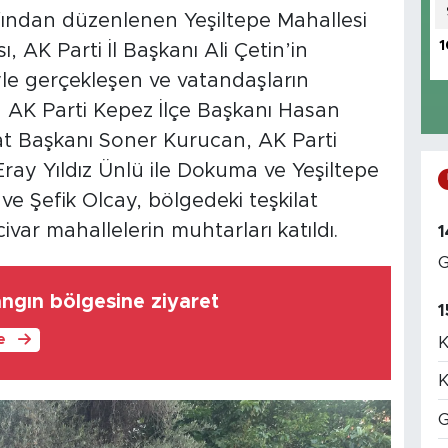
afından düzenlenen Yeşiltepe Mahallesi
1
, AK Parti İl Başkanı Ali Çetin’in
iyle gerçekleşen ve vatandaşların
a AK Parti Kepez İlçe Başkanı Hasan
lat Başkanı Soner Kurucan, AK Parti
Eray Yıldız Ünlü ile Dokuma ve Yeşiltepe
e Şefik Olcay, bölgedeki teşkilat
ivar mahallelerin muhtarları katıldı.
1
G
angın bölgesine ziyaret
1
le
K
K
G