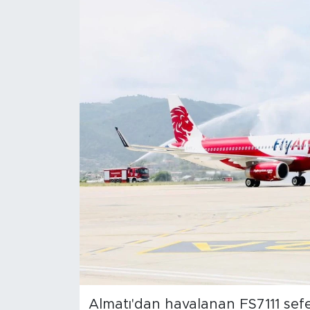
Magazin
Özel Haber
Politika
Resmi İlanlar
Sağlık
Spor
Turizm
Almatı'dan havalanan FS7111 sefer