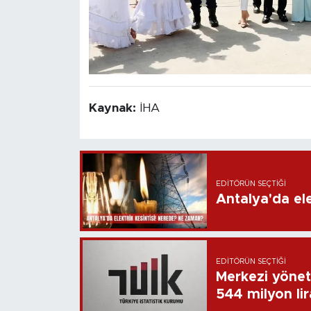
Kaynak:
İHA
EDITÖRÜN SEÇTIĞI
Antalya'da ele
EDITÖRÜN SEÇTIĞI
Merkezi yönet
544 milyon li