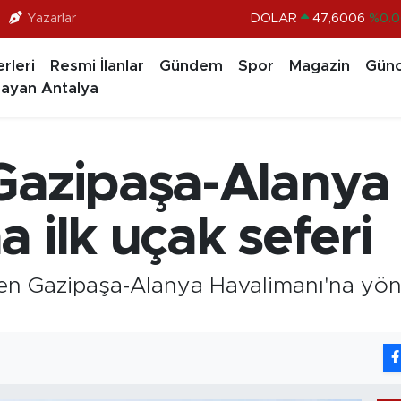
Yazarlar
DOLAR
47,6006
%0.0
EURO
55,0250
%0.0
rleri
Resmi İlanlar
Gündem
Spor
Magazin
Günc
STERLİN
64,2398
%0.
ayan Antalya
GRAM ALTIN
6500.87
%0.1
BİST100
13.799
%7
Gazipaşa-Alanya
BITCOIN
64.643,95
%0.1
 ilk uçak seferi
en Gazipaşa-Alanya Havalimanı'na yöne