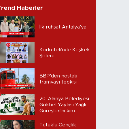
Trend Haberler
İlk ruhsat Antalya’ya
Korkuteli’nde Keşkek
Şöleni
BBP’den nostalji
tramvayı tepkisi
20. Alanya Belediyesi
Gökbel Yaylası Yağlı
Güreşleri'ni kim
kazandı?
Tutuklu Gençlik