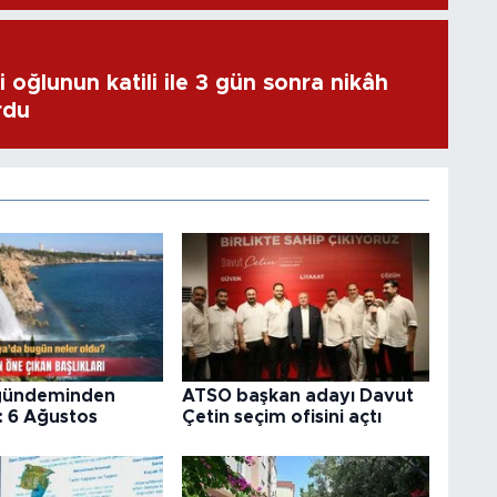
 oğlunun katili ile 3 gün sonra nikâh
rdu
gündeminden
ATSO başkan adayı Davut
: 6 Ağustos
Çetin seçim ofisini açtı