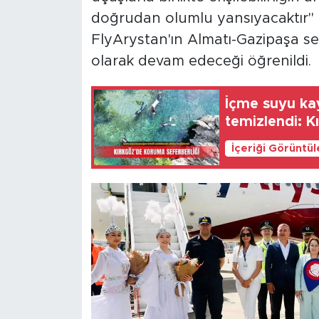
doğrudan olumlu yansıyacaktır" i
FlyArystan'ın Almatı-Gazipaşa s
olarak devam edeceği öğrenildi.
İçme suyu kay
temizlendi: K
İçeriği Görüntü