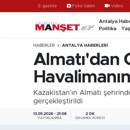
E-gazete
Foto Galeri
Video
Antalya Habe
Asayiş
Hava Durumu
Politika
Yaş
Bilim & Teknoloji
Trafik Durumu
HABERLER
ANTALYA HABERLERI
Eğitim
Süper Lig Puan Durumu ve Fikstür
Almatı'dan 
Ekonomi
Tüm Manşetler
Havalimanına
Güncel
Son Dakika Haberleri
Kazakistan'ın Almatı şehrind
Gündem
Haber Arşivi
gerçekleştirildi
İlçeler
13.05.2026 - 21:08
2 DK
YAYINLANMA
OKUNMA SÜRESI
Kültür- Sanat