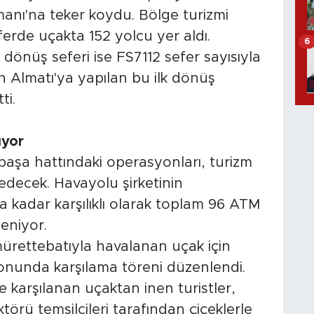
anı'na teker koydu. Bölge turizmi
erde uçakta 152 yolcu yer aldı.
6
dönüş seferi ise FS7112 sefer sayısıyla
n Almatı'ya yapılan bu ilk dönüş
ti.
ıyor
ipaşa hattındaki operasyonları, turizm
decek. Havayolu şirketinin
kadar karşılıklı olarak toplam 96 ATM
leniyor.
 mürettebatıyla havalanan uçak için
nunda karşılama töreni düzenlendi.
e karşılanan uçaktan inen turistler,
ktörü temsilcileri tarafından çiçeklerle