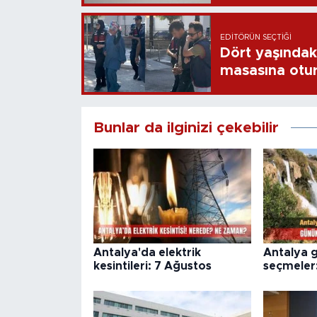
EDITÖRÜN SEÇTIĞI
Dört yaşındaki
masasına otu
Bunlar da ilginizi çekebilir
Antalya'da elektrik
Antalya 
kesintileri: 7 Ağustos
seçmeler