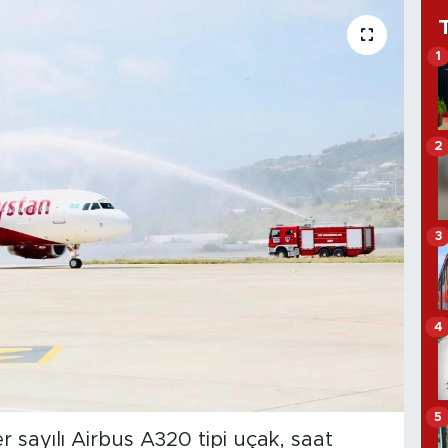
1
2
3
4
5
 sayılı Airbus A320 tipi uçak, saat