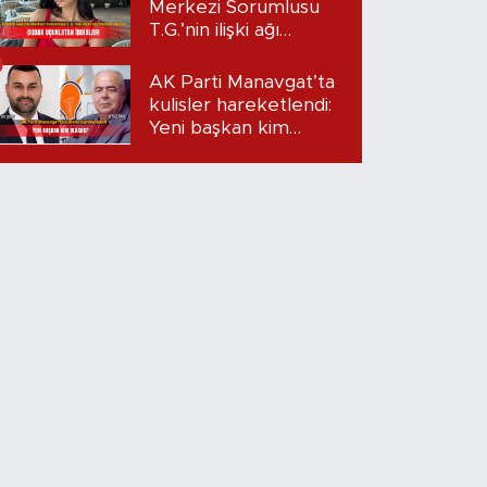
Merkezi Sorumlusu
T.G.’nin ilişki ağı
mercek altında:
Dudak uçuklatan
AK Parti Manavgat’ta
iddialar!
kulisler hareketlendi:
Yeni başkan kim
olacak?