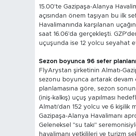
15.00'te Gazipaşa-Alanya Havalim
açısından önem taşıyan bu ilk sef
Havalimanında karşılanan uçağın 
saat 16.06'da gerçekleşti. GZP'de
uçuşunda ise 12 yolcu seyahat et
Sezon boyunca 96 sefer planlan
FlyArystan şirketinin Almatı-Gaz
sezonu boyunca artarak devam e
planlamasına göre, sezon sonuna 
(iniş-kalkış) uçuş yapılması hedef
Almatı'dan 152 yolcu ve 6 kişilik
Gazipaşa-Alanya Havalimanı apro
Geleneksel "su takı" seremonisiyl
havalimanı yetkilileri ve turizm se