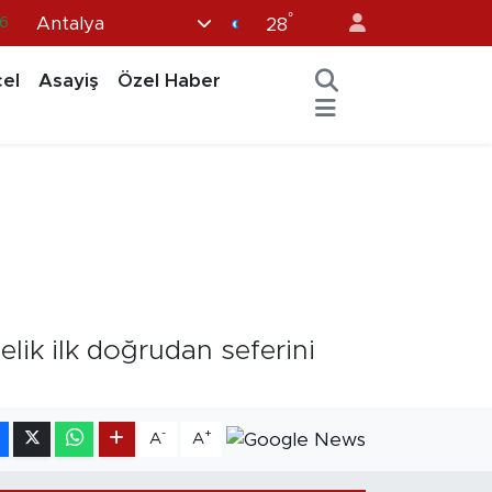
°
Antalya
6
28
2
el
Asayiş
Özel Haber
2
2
0
6
lik ilk doğrudan seferini
-
+
A
A