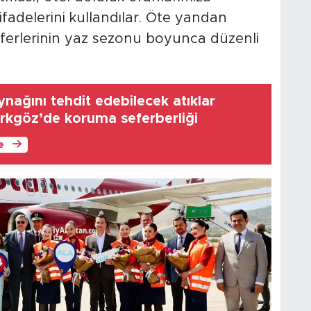
fadelerini kullandılar. Öte yandan
eferlerinin yaz sezonu boyunca düzenli
nağını tehdit edebilecek atıklar
ırkgöz’de koruma seferberliği
le