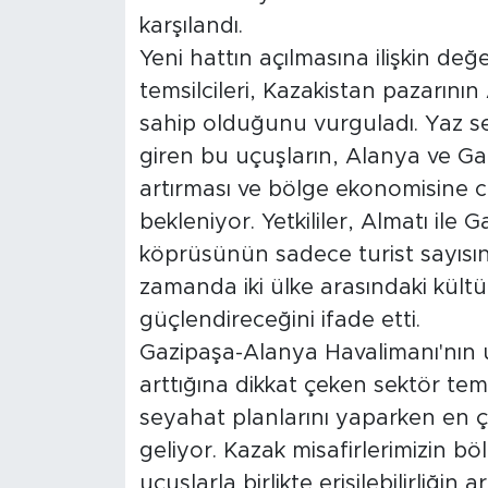
karşılandı.
Yeni hattın açılmasına ilişkin d
temsilcileri, Kazakistan pazarının
sahip olduğunu vurguladı. Yaz s
giren bu uçuşların, Alanya ve Gaz
artırması ve bölge ekonomisine c
bekleniyor. Yetkililer, Almatı ile
köprüsünün sadece turist sayısın
zamanda iki ülke arasındaki kült
güçlendireceğini ifade etti.
Gazipaşa-Alanya Havalimanı'nın u
arttığına dikkat çeken sektör temsi
seyahat planlarını yaparken en ço
geliyor. Kazak misafirlerimizin bö
uçuşlarla birlikte erişilebilirliğin