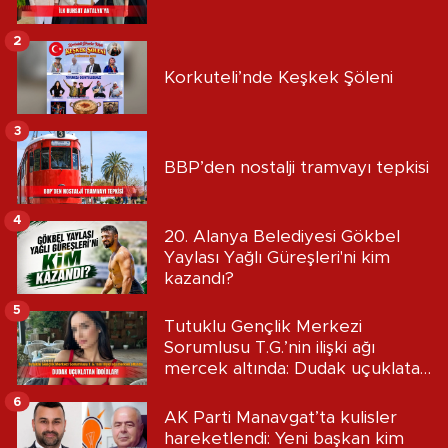
2
Korkuteli’nde Keşkek Şöleni
3
BBP’den nostalji tramvayı tepkisi
4
20. Alanya Belediyesi Gökbel
Yaylası Yağlı Güreşleri'ni kim
kazandı?
5
Tutuklu Gençlik Merkezi
Sorumlusu T.G.’nin ilişki ağı
mercek altında: Dudak uçuklatan
iddialar!
6
AK Parti Manavgat’ta kulisler
hareketlendi: Yeni başkan kim