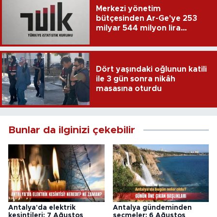
Merkezi yönetim
bütçesinden Ar-Ge'ye 253
milyar 544 milyon lira
harcandı
Dört yaşındaki oğlunun katili
ile 3 gün sonra nikâh
masasına oturdu
Bunlar da ilginizi çekebilir
Antalya'da elektrik
Antalya gündeminden
kesintileri: 7 Ağustos
seçmeler: 6 Ağustos