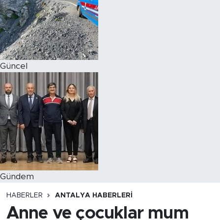
Magazin
Özel Haber
Güncel
Politika
Resmi İlanlar
Sağlık
Spor
Turizm
Gündem
HABERLER
ANTALYA HABERLERI
Anne ve çocuklar mum