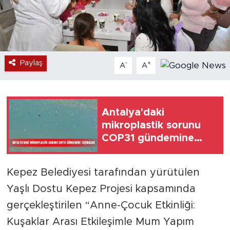
Paylaş
-
+
A
A
Antalya'daki
mikroplastik sorunu
COP31 gündemine
taşınacak
Kepez Belediyesi tarafından yürütülen
Yaşlı Dostu Kepez Projesi kapsamında
gerçekleştirilen “Anne-Çocuk Etkinliği:
Kuşaklar Arası Etkileşimle Mum Yapım