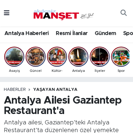
Asayiş
Antalya Nöbetçi Eczaneler
Antalya Haberleri
Resmi İlanlar
Gündem
Spo
Bilim & Teknoloji
Antalya Hava Durumu
Eğitim
Antalya Namaz Vakitleri
Ekonomi
Antalya Trafik Yoğunluk Haritası
Asayiş
Güncel
Kültür-
Antalya
İlçeler
Spor
Güncel
Süper Lig Puan Durumu ve Fikstür
HABERLER
YAŞAYAN ANTALYA
Antalya Ailesi Gaziantep
Gündem
Tüm Manşetler
Restaurant'a
İlçeler
Son Dakika Haberleri
Antalya ailesi, Gaziantep’teki Antalya
Kültür- Sanat
Haber Arşivi
Restaurant’ta düzenlenen özel yemekte