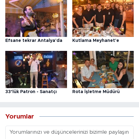
Efsane tekrar Antalya'da
Kutlama Meyhanet'e
33’lük Patron - Sanatçı
Rota İşletme Müdürü
Yorumlar