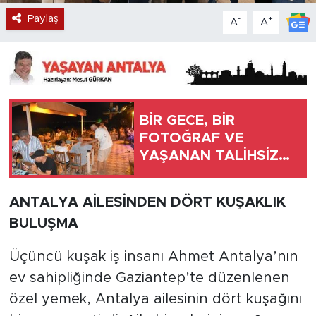
Paylaş
-
+
A
A
BİR GECE, BİR
FOTOĞRAF VE
YAŞANAN TALİHSİZ
TARTIŞMA
ANTALYA AİLESİNDEN DÖRT KUŞAKLIK
BULUŞMA
Üçüncü kuşak iş insanı Ahmet Antalya’nın
ev sahipliğinde Gaziantep’te düzenlenen
özel yemek, Antalya ailesinin dört kuşağını