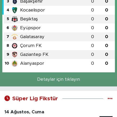
Başakşehir
0
0
3
Kocaelispor
0
0
4
Beşiktaş
0
0
5
Eyüpspor
0
0
6
Galatasaray
0
0
7
Çorum FK
0
0
8
Gaziantep FK
0
0
9
Alanyaspor
0
0
10
Detaylar için tıklayın
Süper Lig Fikstür
14 Ağustos, Cuma