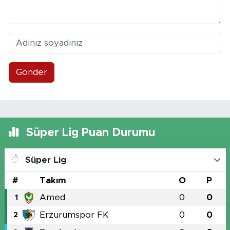
Gönder
Süper Lig Puan Durumu
Süper Lig
#
Takım
O
P
Amed
0
0
1
Erzurumspor FK
0
0
2