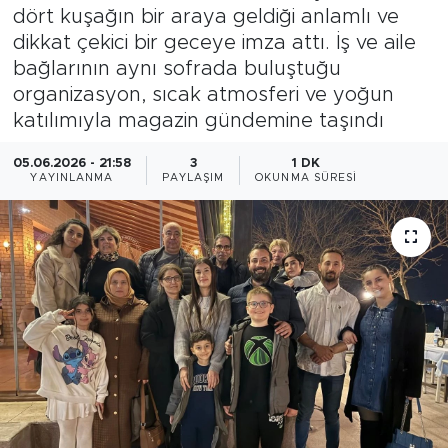
dört kuşağın bir araya geldiği anlamlı ve
Magazin
dikkat çekici bir geceye imza attı. İş ve aile
bağlarının aynı sofrada buluştuğu
Özel Haber
organizasyon, sıcak atmosferi ve yoğun
katılımıyla magazin gündemine taşındı
Politika
05.06.2026 - 21:58
3
1 DK
YAYINLANMA
PAYLAŞIM
OKUNMA SÜRESI
Resmi İlanlar
Sağlık
Spor
Turizm