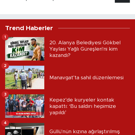
Trend Haberler
1
20. Alanya Belediyesi Gökbel
Yaylası Yağlı Güreşleri'ni kim
kazandı?
2
Manavgat’ta sahil düzenlemesi
3
Kepez’de kuryeler kontak
kapattı: ‘Bu saldırı hepimize
yapıldı’
4
Güllü'nün kızına ağırlaştırılmış