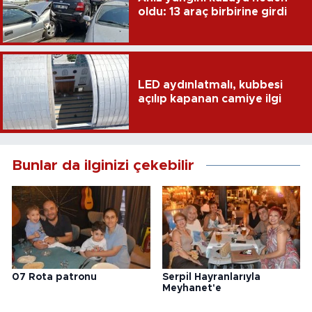
oldu: 13 araç birbirine girdi
LED aydınlatmalı, kubbesi
açılıp kapanan camiye ilgi
Bunlar da ilginizi çekebilir
07 Rota patronu
Serpil Hayranlarıyla
Meyhanet'e