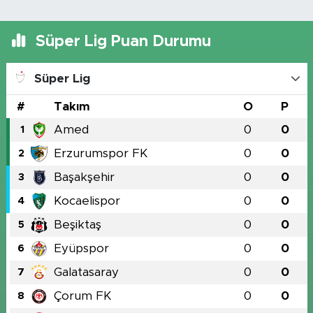
Süper Lig Puan Durumu
Süper Lig
#
Takım
O
P
Amed
0
0
1
Erzurumspor FK
0
0
2
Başakşehir
0
0
3
Kocaelispor
0
0
4
Beşiktaş
0
0
5
Eyüpspor
0
0
6
Galatasaray
0
0
7
Çorum FK
0
0
8