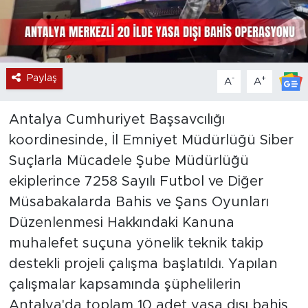
Paylaş
-
+
A
A
Antalya Cumhuriyet Başsavcılığı
koordinesinde, İl Emniyet Müdürlüğü Siber
Suçlarla Mücadele Şube Müdürlüğü
ekiplerince 7258 Sayılı Futbol ve Diğer
Müsabakalarda Bahis ve Şans Oyunları
Düzenlenmesi Hakkındaki Kanuna
muhalefet suçuna yönelik teknik takip
destekli projeli çalışma başlatıldı. Yapılan
çalışmalar kapsamında şüphelilerin
Antalya'da toplam 10 adet yasa dışı bahis