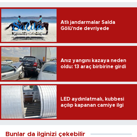
Atlı jandarmalar Salda
Gölü'nde devriyede
Anız yangını kazaya neden
oldu: 13 araç birbirine girdi
LED aydınlatmalı, kubbesi
açılıp kapanan camiye ilgi
Bunlar da ilginizi çekebilir