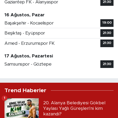
Gaziantep FK - Alanyaspor
21:30
16 Ağustos, Pazar
Başakşehir - Kocaelispor
19:00
Beşiktaş - Eyüpspor
21:30
Amed - Erzurumspor FK
21:30
17 Ağustos, Pazartesi
Samsunspor - Göztepe
21:30
Trend Haberler
1
20. Alanya Belediyesi Gökbel
Yaylası Yağlı Güreşleri'ni kim
kazandı?