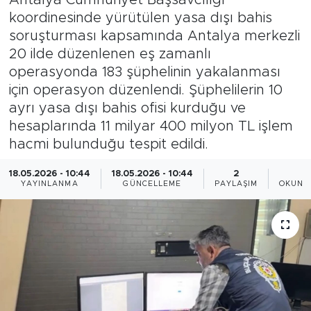
koordinesinde yürütülen yasa dışı bahis
Magazin
soruşturması kapsamında Antalya merkezli
20 ilde düzenlenen eş zamanlı
Özel Haber
operasyonda 183 şüphelinin yakalanması
için operasyon düzenlendi. Şüphelilerin 10
Politika
ayrı yasa dışı bahis ofisi kurduğu ve
hesaplarında 11 milyar 400 milyon TL işlem
Resmi İlanlar
hacmi bulunduğu tespit edildi.
Sağlık
18.05.2026 - 10:44
18.05.2026 - 10:44
2
1
YAYINLANMA
GÜNCELLEME
PAYLAŞIM
OKUNM
Spor
Turizm