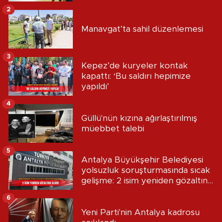
2
Manavgat’ta sahil düzenlemesi
3
Kepez’de kuryeler kontak
kapattı: ‘Bu saldırı hepimize
yapıldı’
4
Güllü'nün kızına ağırlaştırılmış
müebbet talebi
5
Antalya Büyükşehir Belediyesi
yolsuzluk soruşturmasında sıcak
gelişme: 2 isim yeniden gözaltına
alındı
6
Yeni Parti'nin Antalya kadrosu