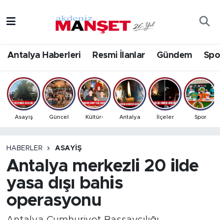
Asayiş
Antalya Nöbetçi Eczaneler
Antalya Haberleri
Resmi İlanlar
Gündem
Spo
Bilim & Teknoloji
Antalya Hava Durumu
Eğitim
Antalya Namaz Vakitleri
Ekonomi
Antalya Trafik Yoğunluk Haritası
Asayiş
Güncel
Kültür-
Antalya
İlçeler
Spor
Güncel
Süper Lig Puan Durumu ve Fikstür
HABERLER
ASAYIŞ
Antalya merkezli 20 ilde
Gündem
Tüm Manşetler
yasa dışı bahis
İlçeler
Son Dakika Haberleri
operasyonu
Kültür- Sanat
Haber Arşivi
Antalya Cumhuriyet Başsavcılığı