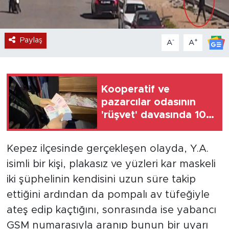
Paylaş
-
+
A
A
Kooperatif ve
pazarcılar odasının
'rüşvet' davasında 108
sanığın yargılanmasına
başlandı
Kepez ilçesinde gerçekleşen olayda, Y.A.
isimli bir kişi, plakasız ve yüzleri kar maskeli
iki şüphelinin kendisini uzun süre takip
ettiğini ardından da pompalı av tüfeğiyle
ateş edip kaçtığını, sonrasında ise yabancı
GSM numarasıyla aranıp bunun bir uyarı