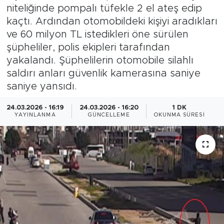
niteliğinde pompalı tüfekle 2 el ateş edip
Magazin
kaçtı. Ardından otomobildeki kişiyi aradıkları
ve 60 milyon TL istedikleri öne sürülen
Özel Haber
şüpheliler, polis ekipleri tarafından
yakalandı. Şüphelilerin otomobile silahlı
Politika
saldırı anları güvenlik kamerasına saniye
saniye yansıdı.
Resmi İlanlar
24.03.2026 - 16:19
24.03.2026 - 16:20
1 DK
YAYINLANMA
GÜNCELLEME
OKUNMA SÜRESI
Sağlık
Spor
Turizm