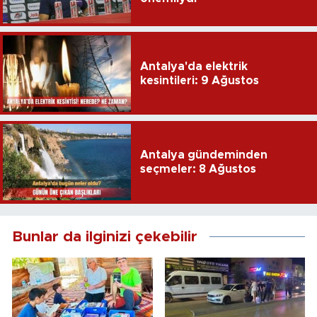
Antalya'da elektrik
kesintileri: 9 Ağustos
Antalya gündeminden
seçmeler: 8 Ağustos
Bunlar da ilginizi çekebilir