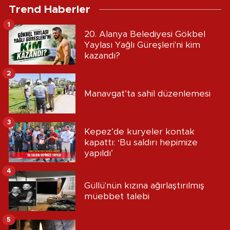
Trend Haberler
1
20. Alanya Belediyesi Gökbel
Yaylası Yağlı Güreşleri'ni kim
kazandı?
2
Manavgat’ta sahil düzenlemesi
3
Kepez’de kuryeler kontak
kapattı: ‘Bu saldırı hepimize
yapıldı’
4
Güllü'nün kızına ağırlaştırılmış
müebbet talebi
5