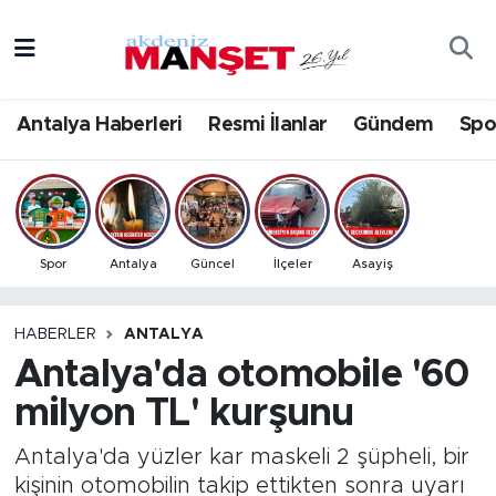
Asayiş
Antalya Nöbetçi Eczaneler
Antalya Haberleri
Resmi İlanlar
Gündem
Spo
Bilim & Teknoloji
Antalya Hava Durumu
Eğitim
Antalya Namaz Vakitleri
Ekonomi
Antalya Trafik Yoğunluk Haritası
Spor
Antalya
Güncel
İlçeler
Asayiş
Güncel
Süper Lig Puan Durumu ve Fikstür
HABERLER
ANTALYA
Antalya'da otomobile '60
Gündem
Tüm Manşetler
milyon TL' kurşunu
İlçeler
Son Dakika Haberleri
Antalya'da yüzler kar maskeli 2 şüpheli, bir
Kültür- Sanat
Haber Arşivi
kişinin otomobilin takip ettikten sonra uyarı