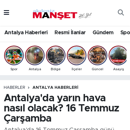
Asayiş
Antalya Nöbetçi Eczaneler
Antalya Haberleri
Resmi İlanlar
Gündem
Spo
Bilim & Teknoloji
Antalya Hava Durumu
Eğitim
Antalya Namaz Vakitleri
Ekonomi
Antalya Trafik Yoğunluk Haritası
Spor
Antalya
Bölge
İlçeler
Güncel
Asayiş
Güncel
Süper Lig Puan Durumu ve Fikstür
HABERLER
ANTALYA HABERLERI
Antalya'da yarın hava
Gündem
Tüm Manşetler
nasıl olacak? 16 Temmuz
İlçeler
Son Dakika Haberleri
Çarşamba
Kültür- Sanat
Haber Arşivi
Antalya'da 16 Temmuz Çarşamba günü