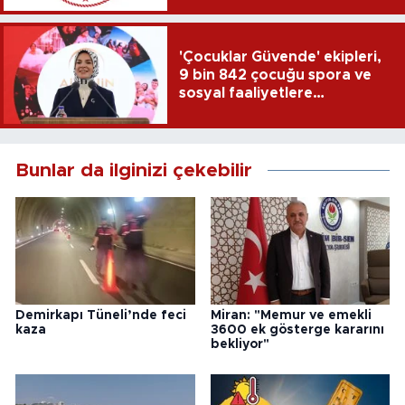
'Çocuklar Güvende' ekipleri,
9 bin 842 çocuğu spora ve
sosyal faaliyetlere
yönlendirdi
Bunlar da ilginizi çekebilir
Demirkapı Tüneli’nde feci
Miran: "Memur ve emekli
kaza
3600 ek gösterge kararını
bekliyor"