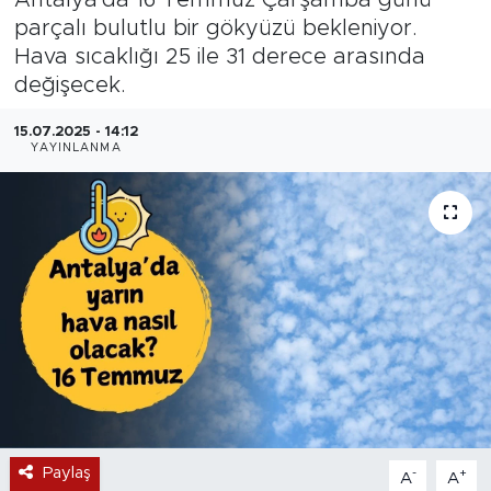
parçalı bulutlu bir gökyüzü bekleniyor.
Magazin
Hava sıcaklığı 25 ile 31 derece arasında
değişecek.
Özel Haber
15.07.2025 - 14:12
Politika
YAYINLANMA
Resmi İlanlar
Sağlık
Spor
Turizm
Paylaş
-
+
A
A