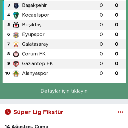
Başakşehir
0
0
3
Kocaelispor
0
0
4
Beşiktaş
0
0
5
Eyüpspor
0
0
6
Galatasaray
0
0
7
Çorum FK
0
0
8
Gaziantep FK
0
0
9
Alanyaspor
0
0
10
Detaylar için tıklayın
Süper Lig Fikstür
14 Ağustos, Cuma