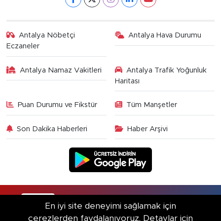
Antalya Nöbetçi
Antalya Hava Durumu
Eczaneler
Antalya Namaz Vakitleri
Antalya Trafik Yoğunluk
Haritası
Puan Durumu ve Fikstür
Tüm Manşetler
Son Dakika Haberleri
Haber Arşivi
RSS
Copyright © 2025. Her hakkı saklıdır.
En iyi site deneyimi sağlamak için
çerezlerden faydalanıyoruz. Detaylar için