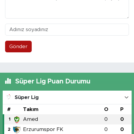
Gönder
Süper Lig Puan Durumu
Süper Lig
#
Takım
O
P
Amed
0
0
1
Erzurumspor FK
0
0
2