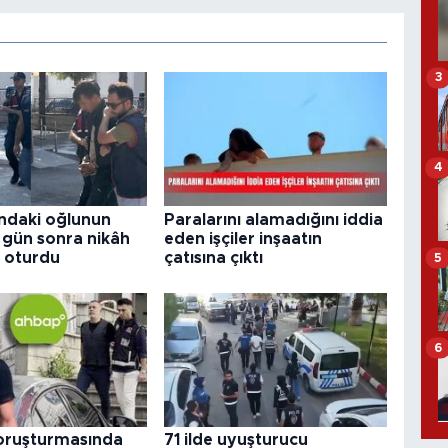
3
4
ındaki oğlunun
Paralarını alamadığını iddia
 3 gün sonra nikâh
eden işçiler inşaatın
 oturdu
çatısına çıktı
5
6
ruşturmasında
71 ilde uyuşturucu