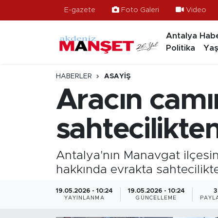
E-gazete
Foto Galeri
Video
Antalya Habe
Asayiş
Hava Durumu
Politika
Yaş
Bilim & Teknoloji
Trafik Durumu
HABERLER
ASAYIŞ
Eğitim
Süper Lig Puan Durumu ve Fikstür
Aracın camın
Ekonomi
Tüm Manşetler
sahtecilikten
Güncel
Son Dakika Haberleri
Antalya'nın Manavgat ilçesin
Gündem
Haber Arşivi
hakkında evrakta sahtecilikte
İlçeler
19.05.2026 - 10:24
19.05.2026 - 10:24
3
YAYINLANMA
GÜNCELLEME
PAYL
Kültür- Sanat