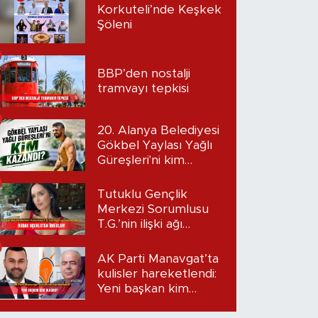
Korkuteli’nde Keşkek
Şöleni
BBP’den nostalji
tramvayı tepkisi
20. Alanya Belediyesi
Gökbel Yaylası Yağlı
Güreşleri'ni kim
kazandı?
Tutuklu Gençlik
Merkezi Sorumlusu
T.G.’nin ilişki ağı
mercek altında:
Dudak uçuklatan
AK Parti Manavgat’ta
iddialar!
kulisler hareketlendi:
Yeni başkan kim
olacak?