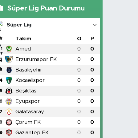
Süper Lig Puan Durumu
Süper Lig
#
Takım
O
P
Amed
0
0
1
Erzurumspor FK
0
0
2
Başakşehir
0
0
3
Kocaelispor
0
0
4
Beşiktaş
0
0
5
Eyüpspor
0
0
6
Galatasaray
0
0
7
Çorum FK
0
0
8
Gaziantep FK
0
0
9