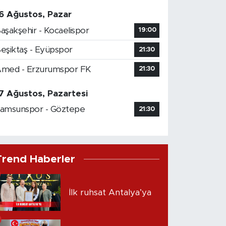
6 Ağustos, Pazar
aşakşehir - Kocaelispor
19:00
eşiktaş - Eyüpspor
21:30
med - Erzurumspor FK
21:30
7 Ağustos, Pazartesi
amsunspor - Göztepe
21:30
Trend Haberler
İlk ruhsat Antalya’ya