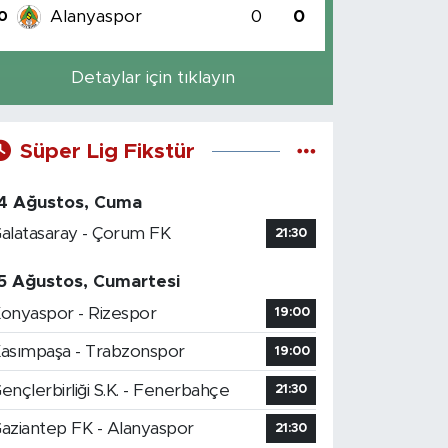
Alanyaspor
0
0
0
Detaylar için tıklayın
Süper Lig Fikstür
4 Ağustos, Cuma
alatasaray - Çorum FK
21:30
5 Ağustos, Cumartesi
onyaspor - Rizespor
19:00
asımpaşa - Trabzonspor
19:00
ençlerbirliği S.K. - Fenerbahçe
21:30
aziantep FK - Alanyaspor
21:30