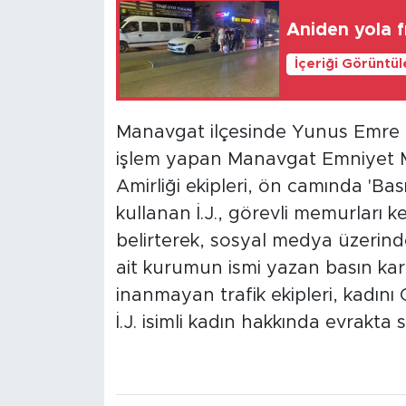
Aniden yola 
İçeriği Görüntü
Manavgat ilçesinde Yunus Emre 
işlem yapan Manavgat Emniyet 
Amirliği ekipleri, ön camında 'Ba
kullanan İ.J., görevli memurları
belirterek, sosyal medya üzerin
ait kurumun ismi yazan basın kartı 
inanmayan trafik ekipleri, kadını
İ.J. isimli kadın hakkında evrakta 