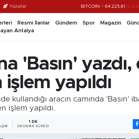
Yazarlar
BITCOIN
64.225,61
%-0.6
DOLAR
47,7143
%0.1
rleri
Resmi İlanlar
Gündem
Spor
Magazin
Günc
EURO
55,0317
%-0.0
ayan Antalya
STERLİN
64,2463
%0.0
GRAM ALTIN
6510.40
%0.4
a 'Basın' yazdı,
BİST100
13.799
%7
 işlem yapıldı
de kullandığı aracın camında 'Basın' i
n işlem yapıldı.
1 DK
AŞIM
OKUNMA SÜRESI