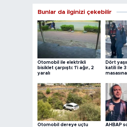
Bunlar da ilginizi çekebilir
Otomobil ile elektrikli
Dört yaş
bisiklet çarpıştı: 1'i ağır, 2
katili ile
yaralı
masasına
Otomobil dereye uçtu
AHBAP so