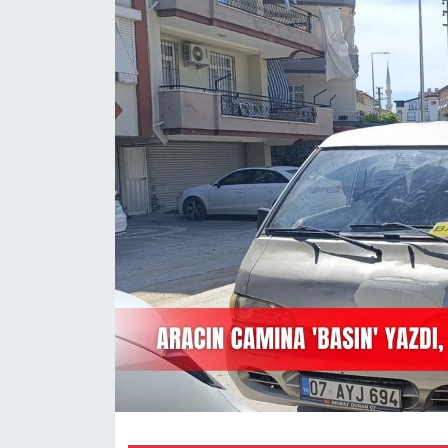
Magazin
Özel Haber
Politika
Resmi İlanlar
Sağlık
Spor
Turizm