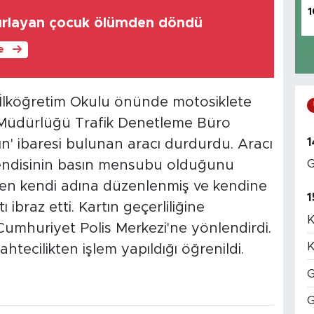
1
fırlayan çocuk ölümden döndü
le
İlköğretim Okulu önünde motosiklete
Müdürlüğü Trafik Denetleme Büro
1
sın' ibaresi bulunan aracı durdurdu. Aracı
G
 kendisinin basın mensubu olduğunu
den kendi adına düzenlenmiş ve kendine
1
ibraz etti. Kartın geçerliliğine
K
 Cumhuriyet Polis Merkezi'ne yönlendirdi.
K
sahtecilikten işlem yapıldığı öğrenildi.
G
G