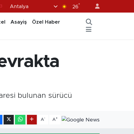
°
Antalya
3
26
6
el
Asayiş
Özel Haber
2
7
5
 evrakta
0
baresi bulunan sürücü
-
+
A
A