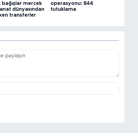
k bağışlar mercek
operasyonu: 844
 Sanat dünyasından
tutuklama
ken transferler