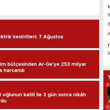
1
B
B
A
ktrik kesintileri: 7 Ağustos
1
S
im bütçesinden Ar-Ge'ye 253 milyar
ra harcandı
1
 oğlunun katili ile 3 gün sonra nikâh
rdu
2