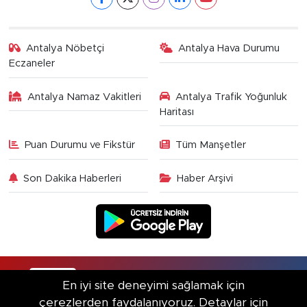
Antalya Nöbetçi
Antalya Hava Durumu
Eczaneler
Antalya Namaz Vakitleri
Antalya Trafik Yoğunluk
Haritası
Puan Durumu ve Fikstür
Tüm Manşetler
Son Dakika Haberleri
Haber Arşivi
RSS
Copyright © 2025. Her hakkı saklıdır.
En iyi site deneyimi sağlamak için
çerezlerden faydalanıyoruz. Detaylar için