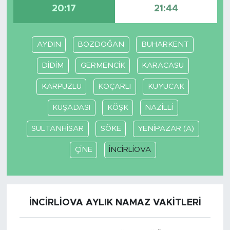
20:17
21:44
AYDIN
BOZDOĞAN
BUHARKENT
DİDİM
GERMENCİK
KARACASU
KARPUZLU
KOÇARLI
KUYUCAK
KUŞADASI
KÖŞK
NAZİLLİ
SULTANHİSAR
SÖKE
YENİPAZAR (A)
ÇİNE
İNCİRLİOVA
İNCİRLİOVA AYLIK NAMAZ VAKITLERI