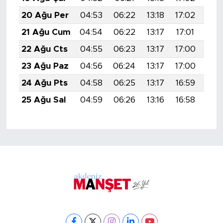
20 Ağu Per
04:53
06:22
13:18
17:02
20:
21 Ağu Cum
04:54
06:22
13:17
17:01
20:
22 Ağu Cts
04:55
06:23
13:17
17:00
20:
23 Ağu Paz
04:56
06:24
13:17
17:00
20:
24 Ağu Pts
04:58
06:25
13:17
16:59
19:
25 Ağu Sal
04:59
06:26
13:16
16:58
19: