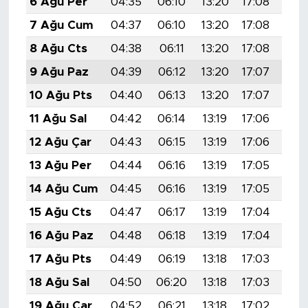
6 Ağu Per
04:35
06:10
13:20
17:08
20:
7 Ağu Cum
04:37
06:10
13:20
17:08
20:
8 Ağu Cts
04:38
06:11
13:20
17:08
20:
9 Ağu Paz
04:39
06:12
13:20
17:07
20:
10 Ağu Pts
04:40
06:13
13:20
17:07
20:
11 Ağu Sal
04:42
06:14
13:19
17:06
20:
12 Ağu Çar
04:43
06:15
13:19
17:06
20:
13 Ağu Per
04:44
06:16
13:19
17:05
20:
14 Ağu Cum
04:45
06:16
13:19
17:05
20:
15 Ağu Cts
04:47
06:17
13:19
17:04
20:
16 Ağu Paz
04:48
06:18
13:19
17:04
20:
17 Ağu Pts
04:49
06:19
13:18
17:03
20:
18 Ağu Sal
04:50
06:20
13:18
17:03
20:
19 Ağu Çar
04:52
06:21
13:18
17:02
20: