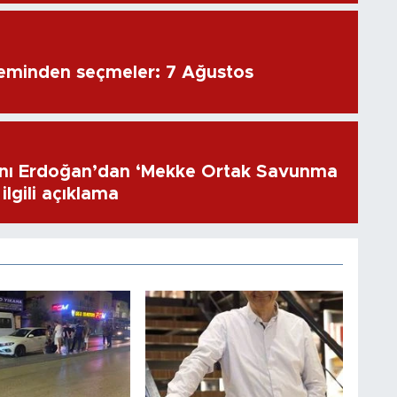
eminden seçmeler: 7 Ağustos
ı Erdoğan’dan ‘Mekke Ortak Savunma
ilgili açıklama