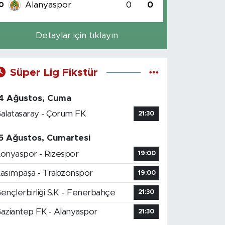
Alanyaspor
0
0
0
Detaylar için tıklayın
Süper Lig Fikstür
4 Ağustos, Cuma
alatasaray - Çorum FK
21:30
5 Ağustos, Cumartesi
onyaspor - Rizespor
19:00
asımpaşa - Trabzonspor
19:00
ençlerbirliği S.K. - Fenerbahçe
21:30
aziantep FK - Alanyaspor
21:30