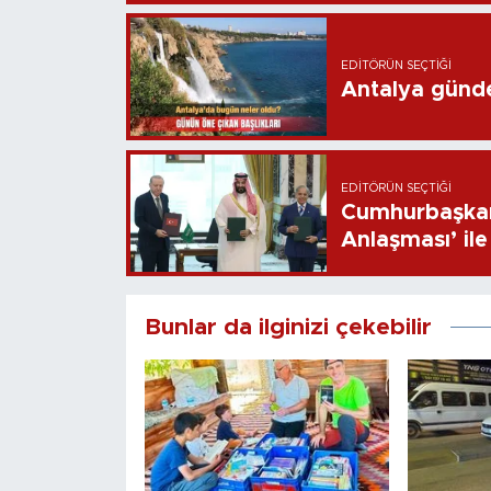
EDITÖRÜN SEÇTIĞI
Antalya günd
EDITÖRÜN SEÇTIĞI
Cumhurbaşkan
Anlaşması’ ile 
Bunlar da ilginizi çekebilir