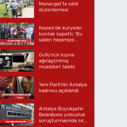
Manavgat’ta sahil
düzenlemesi
Kepez’de kuryeler
kontak kapattı: ‘Bu
saldırı hepimize
yapıldı’
Güllü'nün kızına
ağırlaştırılmış
müebbet talebi
Yeni Parti'nin Antalya
kadrosu açıklandı
Antalya Büyükşehir
Belediyesi yolsuzluk
soruşturmasında sıcak
gelişme: 2 isim