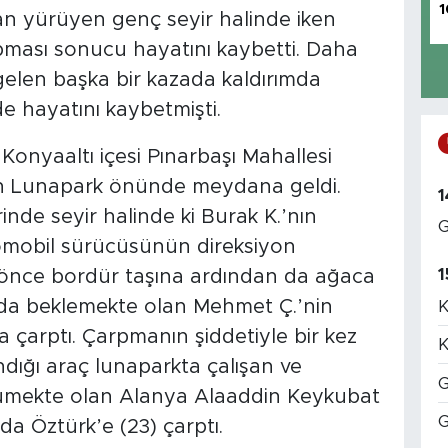
1
an yürüyen genç seyir halinde iken
pması sonucu hayatını kaybetti. Daha
len başka bir kazada kaldırımda
e hayatını kaybetmişti.
Konyaaltı içesi Pınarbaşı Mahallesi
an Lunapark önünde meydana geldi.
1
inde seyir halinde ki Burak K.’nın
G
tomobil sürücüsünün direksiyon
1
 önce bordür taşına ardından da ağaca
ında beklemekte olan Mehmet Ç.’nin
K
a çarptı. Çarpmanın şiddetiyle bir kez
K
ndığı araç lunaparkta çalışan ve
G
rümekte olan Alanya Alaaddin Keykubat
G
rda Öztürk’e (23) çarptı.