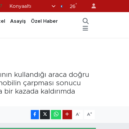
°
Konyaaltı
8
26
2
el
Asayiş
Özel Haber
8
3
4
7
ının kullandığı araca doğru
mobilin çarpması sonucu
 bir kazada kaldırımda
-
+
A
A