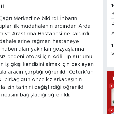
1
ti
B
ağrı Merkezi’ne bildirdi. İhbarın
B
ipleri ilk müdahalenin ardından Arda
A
 ve Araştırma Hastanesi’ne kaldırdı.
müdahalelerine rağmen hastaneye
1
 haberi alan yakınları gözyaşlarına
S
ız bedeni otopsi için Adli Tıp Kurumu
 iş çıkışı kendisini almak için bekleyen
la aracın çarptığı öğrenildi. Öztürk’ün
, birkaç gün önce kız arkadaşının
1
in tarihini değiştirdiği öğrenildi.
rneasını bağışladığı öğrenildi.
2