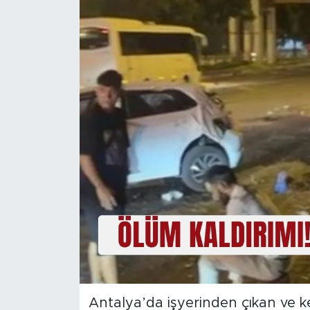
Magazin
Özel Haber
Politika
Resmi İlanlar
Sağlık
Spor
Turizm
Antalya’da işyerinden çıkan ve k