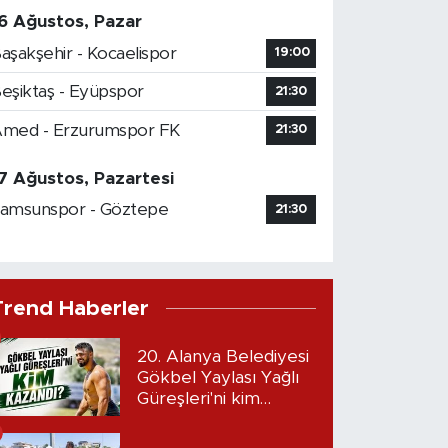
6 Ağustos, Pazar
aşakşehir - Kocaelispor
19:00
eşiktaş - Eyüpspor
21:30
med - Erzurumspor FK
21:30
7 Ağustos, Pazartesi
amsunspor - Göztepe
21:30
Trend Haberler
20. Alanya Belediyesi
Gökbel Yaylası Yağlı
Güreşleri'ni kim
kazandı?