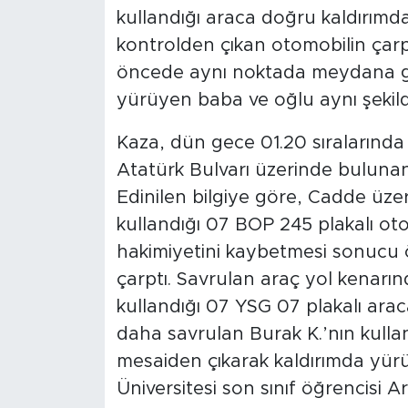
kullandığı araca doğru kaldırımd
kontrolden çıkan otomobilin çar
öncede aynı noktada meydana ge
yürüyen baba ve oğlu aynı şekild
Kaza, dün gece 01.20 sıralarında 
Atatürk Bulvarı üzerinde bulun
Edinilen bilgiye göre, Cadde üzer
kullandığı 07 BOP 245 plakalı o
hakimiyetini kaybetmesi sonucu
çarptı. Savrulan araç yol kenar
kullandığı 07 YSG 07 plakalı arac
daha savrulan Burak K.’nın kulla
mesaiden çıkarak kaldırımda yü
Üniversitesi son sınıf öğrencisi A