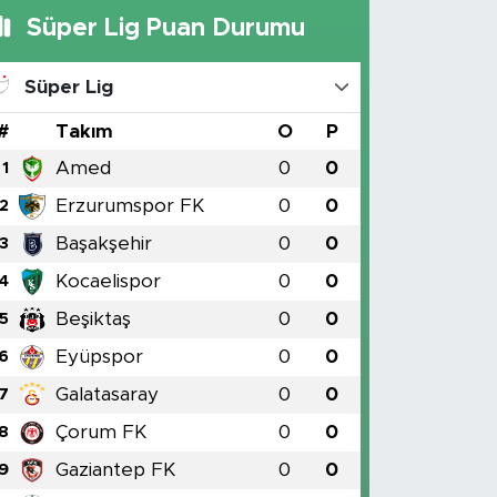
Süper Lig Puan Durumu
Süper Lig
#
Takım
O
P
Amed
0
0
1
Erzurumspor FK
0
0
2
Başakşehir
0
0
3
Kocaelispor
0
0
4
Beşiktaş
0
0
5
Eyüpspor
0
0
6
Galatasaray
0
0
7
Çorum FK
0
0
8
Gaziantep FK
0
0
9