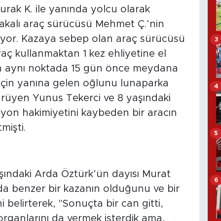
ak K. ile yanında yolcu olarak
lakalı araç sürücüsü Mehmet Ç.’nin
iyor. Kazaya sebep olan araç sürücüsü
3
aç kullanmaktan 1 kez ehliyetine el
n aynı noktada 15 gün önce meydana
i için yanına gelen oğlunu lunaparka
4
rüyen Yunus Tekerci ve 8 yaşındaki
yon hakimiyetini kaybeden bir aracın
mişti.
5
ındaki Arda Öztürk’ün dayısı Murat
6
da benzer bir kazanın olduğunu ve bir
 belirterek, "Sonuçta bir can gitti,
ganlarını da vermek isterdik ama,