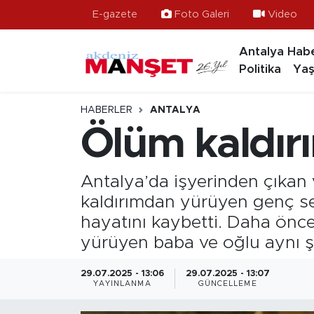
E-gazete
Foto Galeri
Video
Antalya Habe
Asayiş
Antalya Nöbetçi Eczaneler
Politika
Yaş
Bilim & Teknoloji
Antalya Hava Durumu
HABERLER
ANTALYA
Eğitim
Antalya Namaz Vakitleri
Ölüm kaldırı
Ekonomi
Antalya Trafik Yoğunluk Haritası
Antalya’da işyerinden çıkan 
Güncel
Süper Lig Puan Durumu ve Fikstür
kaldırımdan yürüyen genç se
hayatını kaybetti. Daha önc
Gündem
Tüm Manşetler
yürüyen baba ve oğlu aynı şe
İlçeler
Son Dakika Haberleri
29.07.2025 - 13:06
29.07.2025 - 13:07
YAYINLANMA
GÜNCELLEME
Kültür- Sanat
Haber Arşivi