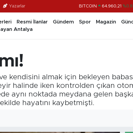
Yazarlar
DOLAR
47,7436
%0.1
EURO
55,2510
%0.3
rleri
Resmi İlanlar
Gündem
Spor
Magazin
Günc
STERLİN
64,4811
%0.3
ayan Antalya
GRAM ALTIN
6660.55
%0.0
BİST100
13.779
%-1
mı!
BITCOIN
64.960,21
%0.8
ve kendisini almak için bekleyen babas
yir halinde iken kontrolden çıkan oto
ede aynı noktada meydana gelen başka
kilde hayatını kaybetmişti.