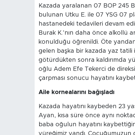
Kazada yaralanan 07 BOP 245 Bur
bulunan Utku E. ile 07 YSG 07 p
hastanedeki tedavileri devam ed
Burak K.’nın daha önce alkollü ar
konulduğu öğrenildi. Öte yanda
gelen başka bir kazada yaz tatil
götürdükten sonra kaldırımda yü
oğlu Adem Efe Tekerci de direksi
çarpması sonucu hayatını kaybet
Aile kornealarını bağışladı
Kazada hayatını kaybeden 23 yaş
Ayan, kısa süre önce aynı nokta
baba oğulun hayatını kaybettiğini
yüreğimiz yandı. Çocuğumuzun or