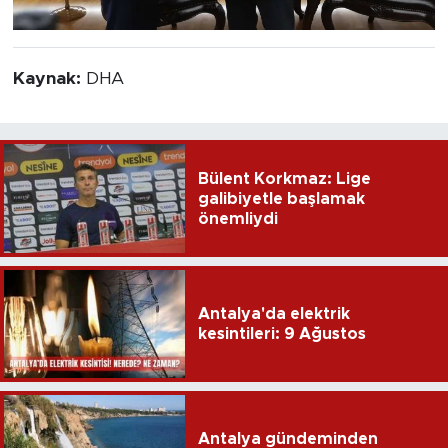
Kaynak:
DHA
Bülent Korkmaz: Lige
galibiyetle başlamak
önemliydi
Antalya'da elektrik
kesintileri: 9 Ağustos
Antalya gündeminden