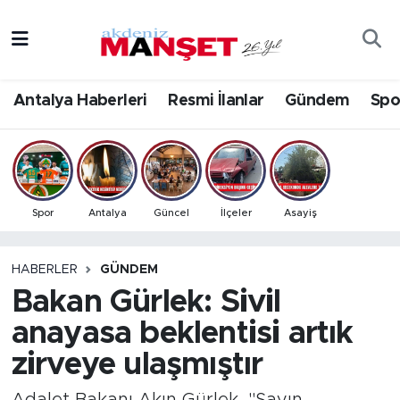
Asayiş
Antalya Nöbetçi Eczaneler
Antalya Haberleri
Resmi İlanlar
Gündem
Spo
Bilim & Teknoloji
Antalya Hava Durumu
Eğitim
Antalya Namaz Vakitleri
Ekonomi
Antalya Trafik Yoğunluk Haritası
Spor
Antalya
Güncel
İlçeler
Asayiş
Güncel
Süper Lig Puan Durumu ve Fikstür
HABERLER
GÜNDEM
Bakan Gürlek: Sivil
Gündem
Tüm Manşetler
anayasa beklentisi artık
İlçeler
Son Dakika Haberleri
zirveye ulaşmıştır
Kültür- Sanat
Haber Arşivi
Adalet Bakanı Akın Gürlek, "Sayın