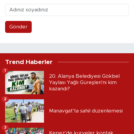
Gönder
Trend Haberler
1
20. Alanya Belediyesi Gökbel
Yaylası Yağlı Güreşleri'ni kim
kazandı?
2
Manavgat’ta sahil düzenlemesi
3
Kepez’de kuryeler kontak