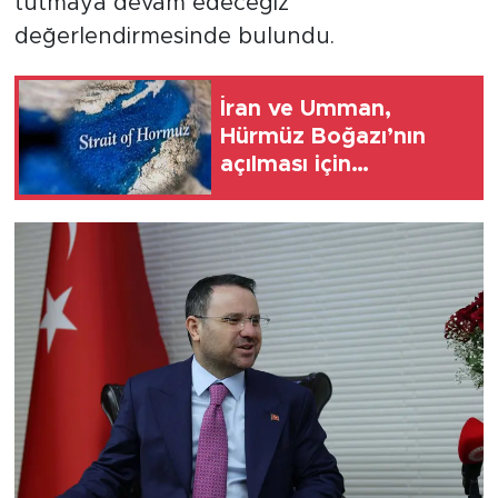
tutmaya devam edeceğiz"
değerlendirmesinde bulundu.
İran ve Umman,
Hürmüz Boğazı’nın
açılması için
anlaşmaya çok yakın