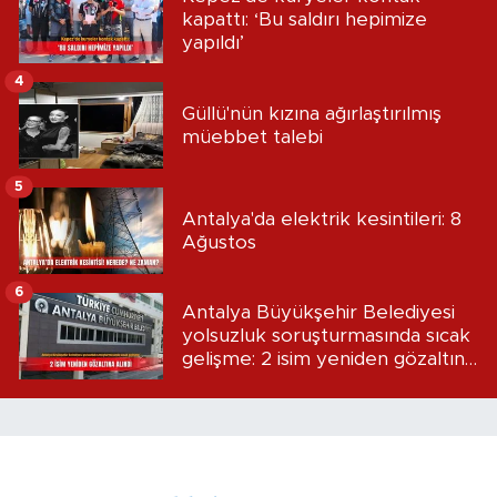
kapattı: ‘Bu saldırı hepimize
yapıldı’
4
Güllü'nün kızına ağırlaştırılmış
müebbet talebi
5
Antalya'da elektrik kesintileri: 8
Ağustos
6
Antalya Büyükşehir Belediyesi
yolsuzluk soruşturmasında sıcak
gelişme: 2 isim yeniden gözaltına
alındı