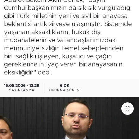
Cumhurbaşkanımızın da sık sık vurguladığı
Magazin
gibi Türk milletinin yeni ve sivil bir anayasa
beklentisi artık zirveye ulaşmıştır. Sistemde
Özel Haber
yaşanan aksaklıkların, hukuk dışı
müdahalelerin ve vatandaşlarımızdaki
Politika
memnuniyetsizliğin temel sebeplerinden
biri; sağlıklı işleyen, kuşatıcı ve çağın
Resmi İlanlar
gereklerine ihtiyaç veren bir anayasanın
eksikliğidir" dedi.
Sağlık
15.05.2026 - 13:29
6 DK
Spor
YAYINLANMA
OKUNMA SÜRESI
Turizm