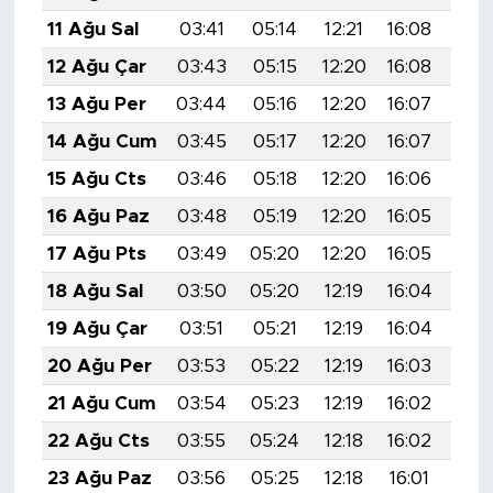
11 Ağu Sal
03:41
05:14
12:21
16:08
19:
12 Ağu Çar
03:43
05:15
12:20
16:08
19:
13 Ağu Per
03:44
05:16
12:20
16:07
19:
14 Ağu Cum
03:45
05:17
12:20
16:07
19:
15 Ağu Cts
03:46
05:18
12:20
16:06
19:
16 Ağu Paz
03:48
05:19
12:20
16:05
19:
17 Ağu Pts
03:49
05:20
12:20
16:05
19:
18 Ağu Sal
03:50
05:20
12:19
16:04
19:
19 Ağu Çar
03:51
05:21
12:19
16:04
19:
20 Ağu Per
03:53
05:22
12:19
16:03
19:
21 Ağu Cum
03:54
05:23
12:19
16:02
19:
22 Ağu Cts
03:55
05:24
12:18
16:02
19:
23 Ağu Paz
03:56
05:25
12:18
16:01
19: