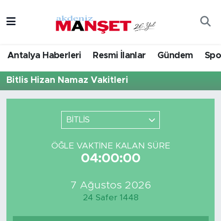
Asayiş
Hava Durumu
Antalya Haberleri
Resmi İlanlar
Gündem
Spo
Bilim & Teknoloji
Trafik Durumu
Bitlis Hizan Namaz Vakitleri
Eğitim
Süper Lig Puan Durumu ve Fikstür
Ekonomi
Tüm Manşetler
BİTLİS
Güncel
Son Dakika Haberleri
ÖĞLE VAKTINE KALAN SÜRE
04:00:00
Gündem
Haber Arşivi
7 Ağustos 2026
İlçeler
24 Safer 1448
Kültür- Sanat