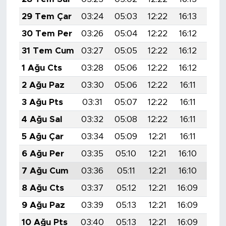
29 Tem Çar
03:24
05:03
12:22
16:13
19:
30 Tem Per
03:26
05:04
12:22
16:12
19:
31 Tem Cum
03:27
05:05
12:22
16:12
19:
1 Ağu Cts
03:28
05:06
12:22
16:12
19:
2 Ağu Paz
03:30
05:06
12:22
16:11
19:
3 Ağu Pts
03:31
05:07
12:22
16:11
19:
4 Ağu Sal
03:32
05:08
12:22
16:11
19:
5 Ağu Çar
03:34
05:09
12:21
16:11
19:
6 Ağu Per
03:35
05:10
12:21
16:10
19:
7 Ağu Cum
03:36
05:11
12:21
16:10
19:
8 Ağu Cts
03:37
05:12
12:21
16:09
19:
9 Ağu Paz
03:39
05:13
12:21
16:09
19:
10 Ağu Pts
03:40
05:13
12:21
16:09
19: