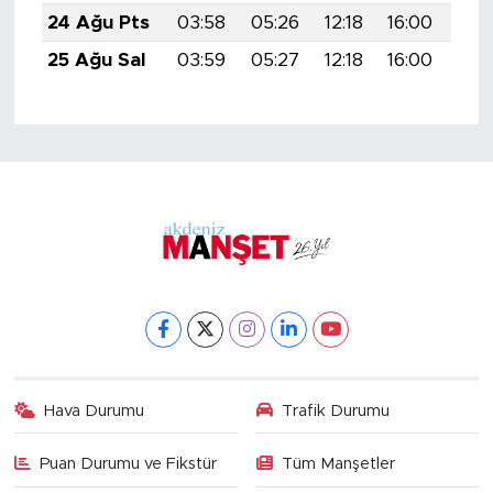
24 Ağu Pts
03:58
05:26
12:18
16:00
19:
25 Ağu Sal
03:59
05:27
12:18
16:00
18:
Hava Durumu
Trafik Durumu
Puan Durumu ve Fikstür
Tüm Manşetler