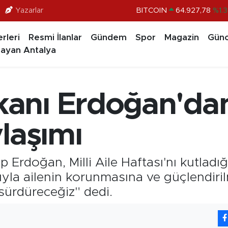
Yazarlar
DOLAR
47,5894
%0.0
EURO
55,0398
%-0.0
rleri
Resmi İlanlar
Gündem
Spor
Magazin
Günc
STERLİN
64,1581
%0.1
ayan Antalya
GRAM ALTIN
6527.85
%0.5
BİST100
13.703
%
nı Erdoğan'dan "
BITCOIN
64.927,78
%1.
laşımı
rdoğan, Milli Aile Haftası'nı kutladığ
rıyla ailenin korunmasına ve güçlendiri
 sürdüreceğiz" dedi.