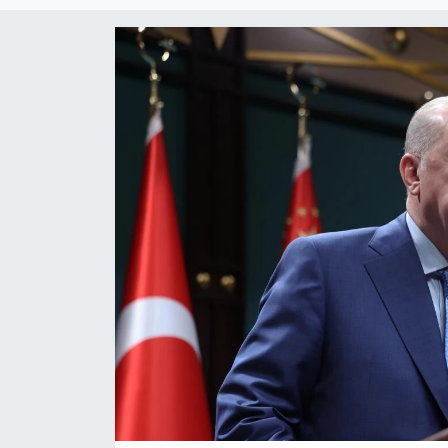
Magazin
Özel Haber
Politika
Resmi İlanlar
Sağlık
Spor
Turizm