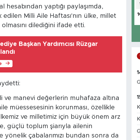
 hesabından yaptığı paylaşımda,
1
dilen Milli Aile Haftası'nın ülke, millet
 olmasını dilediğini ifade etti.
ediye Başkan Yardımcısı Rüzgar
landı
le
1
G
ydetti:
1
illi ve manevi değerlerin muhafaza altına
K
ile müessesesinin korunması, özellikle
ülkemiz ve milletimiz için büyük önem arz
K
e, güçlü toplum şiarıyla ailenin
G
e yönelik çabalarımızı bundan sonra da