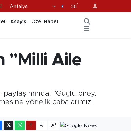
°
Antalya
8
26
2
el
Asayiş
Özel Haber
6
4
11
Milli Aile
32
ı paylaşımında, "Güçlü birey,
lmesine yönelik çabalarımızı
-
+
A
A