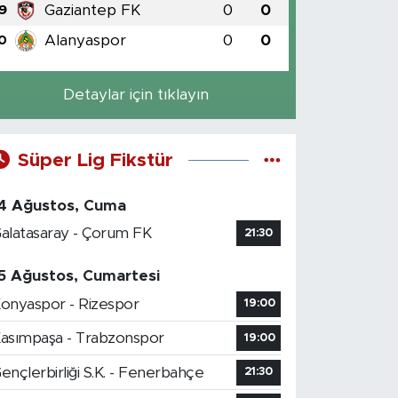
Gaziantep FK
0
0
9
Alanyaspor
0
0
0
Detaylar için tıklayın
Süper Lig Fikstür
4 Ağustos, Cuma
alatasaray - Çorum FK
21:30
5 Ağustos, Cumartesi
onyaspor - Rizespor
19:00
asımpaşa - Trabzonspor
19:00
ençlerbirliği S.K. - Fenerbahçe
21:30