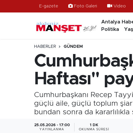
E-gazete
Foto Galeri
Video
Antalya Habe
Asayiş
Hava Durumu
Politika
Yaş
Bilim & Teknoloji
Trafik Durumu
HABERLER
GÜNDEM
Eğitim
Süper Lig Puan Durumu ve Fikstür
Cumhurbaşka
Ekonomi
Tüm Manşetler
Haftası" pay
Güncel
Son Dakika Haberleri
Cumhurbaşkanı Recep Tayyip E
Gündem
Haber Arşivi
güçlü aile, güçlü toplum şia
bundan sonra da kararlılıkla
İlçeler
25.05.2026 - 17:00
1 DK
Kültür- Sanat
YAYINLANMA
OKUNMA SÜRESI