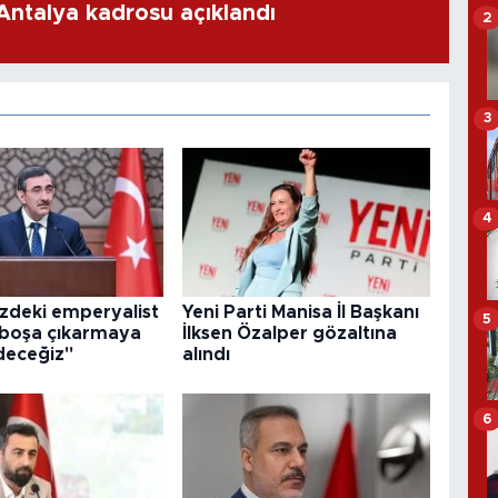
 Antalya kadrosu açıklandı
2
3
4
zdeki emperyalist
Yeni Parti Manisa İl Başkanı
5
 boşa çıkarmaya
İlksen Özalper gözaltına
eceğiz"
alındı
6