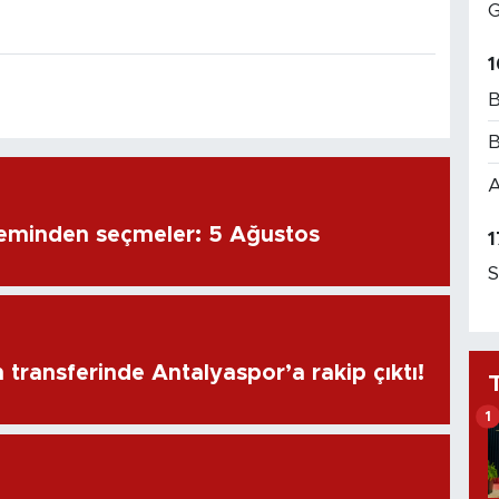
G
1
B
B
A
eminden seçmeler: 5 Ağustos
1
S
transferinde Antalyaspor’a rakip çıktı!
1