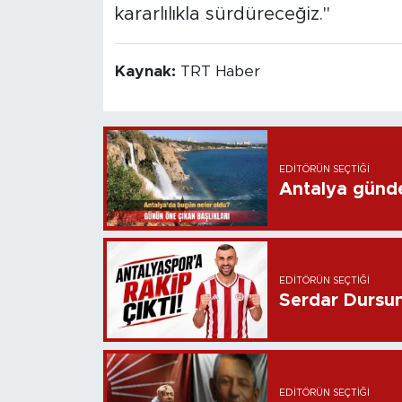
kararlılıkla sürdüreceğiz."
Kaynak:
TRT Haber
EDITÖRÜN SEÇTIĞI
Antalya günd
EDITÖRÜN SEÇTIĞI
Serdar Dursun 
EDITÖRÜN SEÇTIĞI