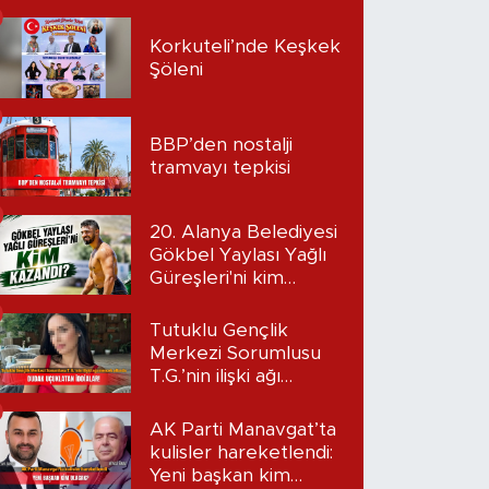
Korkuteli’nde Keşkek
Şöleni
BBP’den nostalji
tramvayı tepkisi
20. Alanya Belediyesi
Gökbel Yaylası Yağlı
Güreşleri'ni kim
kazandı?
Tutuklu Gençlik
Merkezi Sorumlusu
T.G.’nin ilişki ağı
mercek altında:
Dudak uçuklatan
AK Parti Manavgat’ta
iddialar!
kulisler hareketlendi:
Yeni başkan kim