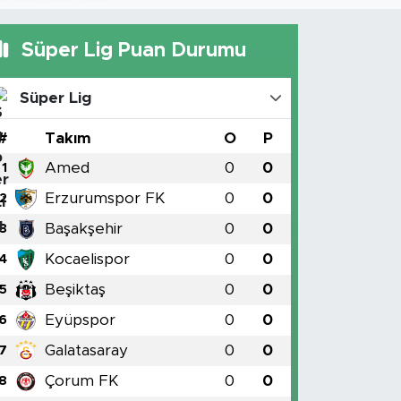
Süper Lig Puan Durumu
Süper Lig
#
Takım
O
P
Amed
0
0
1
Erzurumspor FK
0
0
2
Başakşehir
0
0
3
Kocaelispor
0
0
4
Beşiktaş
0
0
5
Eyüpspor
0
0
6
Galatasaray
0
0
7
Çorum FK
0
0
8