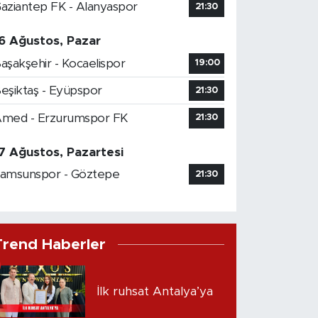
aziantep FK - Alanyaspor
21:30
6 Ağustos, Pazar
aşakşehir - Kocaelispor
19:00
eşiktaş - Eyüpspor
21:30
med - Erzurumspor FK
21:30
7 Ağustos, Pazartesi
amsunspor - Göztepe
21:30
Trend Haberler
İlk ruhsat Antalya’ya