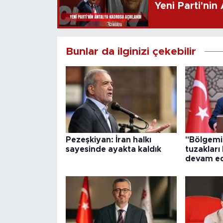
Yeni Parti'nin
Bunlar da ilginizi çekebilir
Pezeşkiyan: İran halkı
"Bölgemi
sayesinde ayakta kaldık
tuzakları
devam ed