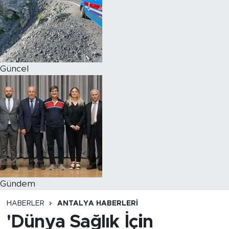
Magazin
Özel Haber
Güncel
Politika
Resmi İlanlar
Sağlık
Spor
Turizm
Gündem
HABERLER
ANTALYA HABERLERI
'Dünya Sağlık İçin