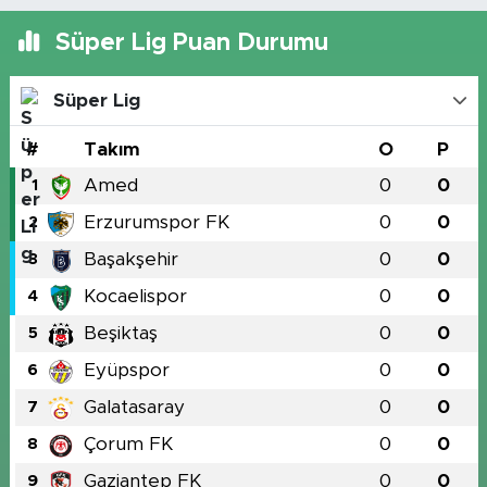
Süper Lig Puan Durumu
Süper Lig
#
Takım
O
P
Amed
0
0
1
Erzurumspor FK
0
0
2
Başakşehir
0
0
3
Kocaelispor
0
0
4
Beşiktaş
0
0
5
Eyüpspor
0
0
6
Galatasaray
0
0
7
Çorum FK
0
0
8
Gaziantep FK
0
0
9