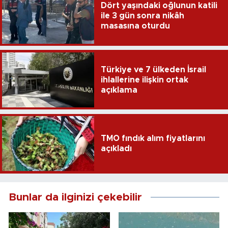
Dört yaşındaki oğlunun katili
ile 3 gün sonra nikâh
masasına oturdu
Türkiye ve 7 ülkeden İsrail
ihlallerine ilişkin ortak
açıklama
TMO fındık alım fiyatlarını
açıkladı
Bunlar da ilginizi çekebilir