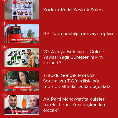
Korkuteli’nde Keşkek Şöleni
3
BBP’den nostalji tramvayı tepkisi
4
20. Alanya Belediyesi Gökbel
Yaylası Yağlı Güreşleri'ni kim
kazandı?
5
Tutuklu Gençlik Merkezi
Sorumlusu T.G.’nin ilişki ağı
mercek altında: Dudak uçuklatan
iddialar!
6
AK Parti Manavgat’ta kulisler
hareketlendi: Yeni başkan kim
olacak?