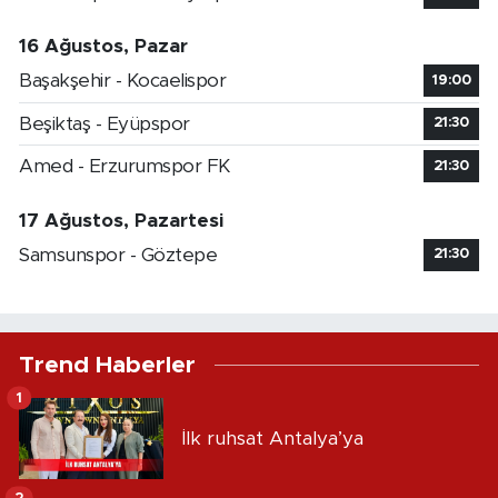
16 Ağustos, Pazar
Başakşehir - Kocaelispor
19:00
Beşiktaş - Eyüpspor
21:30
Amed - Erzurumspor FK
21:30
17 Ağustos, Pazartesi
Samsunspor - Göztepe
21:30
Trend Haberler
1
İlk ruhsat Antalya’ya
2