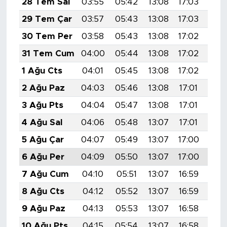
28 Tem Sal
03:55
05:42
13:08
17:03
20:
29 Tem Çar
03:57
05:43
13:08
17:03
20:
30 Tem Per
03:58
05:43
13:08
17:02
20:
31 Tem Cum
04:00
05:44
13:08
17:02
20:
1 Ağu Cts
04:01
05:45
13:08
17:02
20:
2 Ağu Paz
04:03
05:46
13:08
17:01
20:
3 Ağu Pts
04:04
05:47
13:08
17:01
20:
4 Ağu Sal
04:06
05:48
13:07
17:01
20:
5 Ağu Çar
04:07
05:49
13:07
17:00
20:
6 Ağu Per
04:09
05:50
13:07
17:00
20:
7 Ağu Cum
04:10
05:51
13:07
16:59
20:
8 Ağu Cts
04:12
05:52
13:07
16:59
20:
9 Ağu Paz
04:13
05:53
13:07
16:58
20:
10 Ağu Pts
04:15
05:54
13:07
16:58
20: