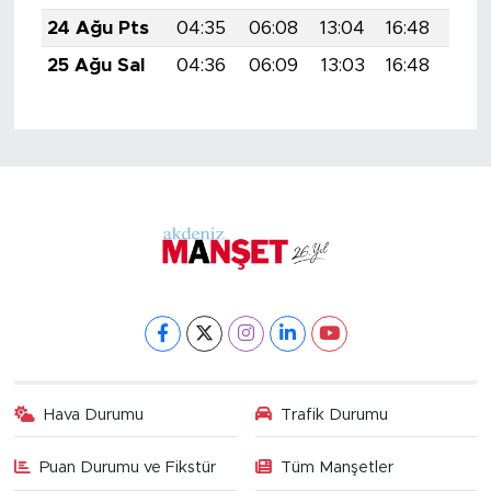
24 Ağu Pts
04:35
06:08
13:04
16:48
19:
25 Ağu Sal
04:36
06:09
13:03
16:48
19:
Hava Durumu
Trafik Durumu
Puan Durumu ve Fikstür
Tüm Manşetler