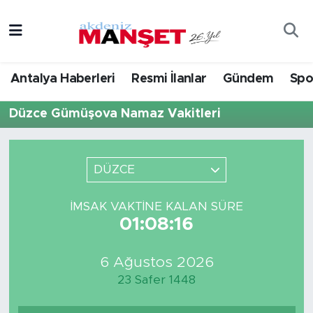
Asayiş
Hava Durumu
Antalya Haberleri
Resmi İlanlar
Gündem
Spo
Bilim & Teknoloji
Trafik Durumu
Düzce Gümüşova Namaz Vakitleri
Eğitim
Süper Lig Puan Durumu ve Fikstür
Ekonomi
Tüm Manşetler
DÜZCE
Güncel
Son Dakika Haberleri
İMSAK VAKTINE KALAN SÜRE
01:08:16
Gündem
Haber Arşivi
6 Ağustos 2026
İlçeler
23 Safer 1448
Kültür- Sanat