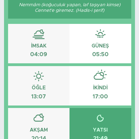
Nemmâm (koğuculuk yapan, laf taşıyan kimse)
Cennet'e giremez. (Hadis-i şerif)
Magazin
Özel Haber
Politika
İMSAK
GÜNEŞ
04:09
05:50
Resmi İlanlar
Sağlık
ÖĞLE
İKINDI
Spor
13:07
17:00
Turizm
AKŞAM
YATSI
20:14
21:49