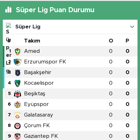
Süper Lig Puan Durumu
Süper Lig
#
Takım
O
P
Amed
0
0
1
Erzurumspor FK
0
0
2
Başakşehir
0
0
3
Kocaelispor
0
0
4
Beşiktaş
0
0
5
Eyüpspor
0
0
6
Galatasaray
0
0
7
Çorum FK
0
0
8
Gaziantep FK
0
0
9