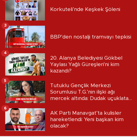
Korkuteli’nde Keşkek Şöleni
3
BBP’den nostalji tramvayı tepkisi
4
20. Alanya Belediyesi Gökbel
Yaylası Yağlı Güreşleri'ni kim
kazandı?
5
Tutuklu Gençlik Merkezi
Sorumlusu T.G.’nin ilişki ağı
mercek altında: Dudak uçuklatan
iddialar!
6
AK Parti Manavgat’ta kulisler
hareketlendi: Yeni başkan kim
olacak?