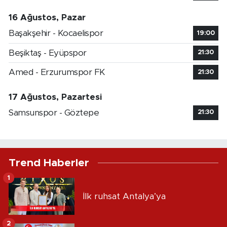
16 Ağustos, Pazar
Başakşehir - Kocaelispor
19:00
Beşiktaş - Eyüpspor
21:30
Amed - Erzurumspor FK
21:30
17 Ağustos, Pazartesi
Samsunspor - Göztepe
21:30
Trend Haberler
1
İlk ruhsat Antalya’ya
2