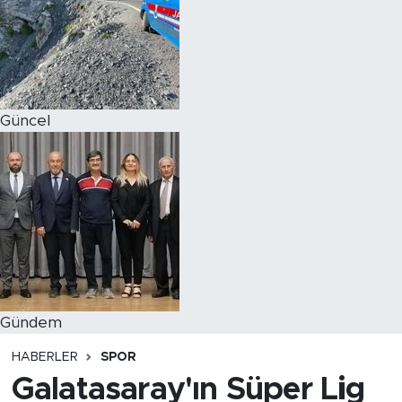
Magazin
Özel Haber
Güncel
Politika
Resmi İlanlar
Sağlık
Spor
Turizm
Gündem
HABERLER
SPOR
Galatasaray'ın Süper Lig