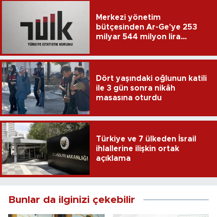
Merkezi yönetim
bütçesinden Ar-Ge'ye 253
milyar 544 milyon lira
harcandı
Dört yaşındaki oğlunun katili
ile 3 gün sonra nikâh
masasına oturdu
Türkiye ve 7 ülkeden İsrail
ihlallerine ilişkin ortak
açıklama
Bunlar da ilginizi çekebilir