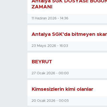
Antalya SGK DOSYASI: BUG
ZAMANI
Magazin
11 Haziran 2026 - 14:36
Özel Haber
Politika
Antalya SGK’da bitmeyen skan
Resmi İlanlar
23 Mayıs 2026 - 16:03
Sağlık
BEYRUT
Spor
27 Ocak 2026 - 00:00
Turizm
Kimsesizlerin kimi olanlar
20 Ocak 2026 - 00:05