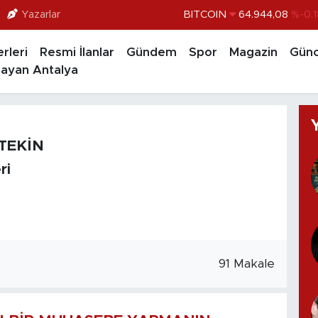
Yazarlar
BITCOIN
64.944,08
%-0.1
DOLAR
47,7436
%0.1
rleri
Resmi İlanlar
Gündem
Spor
Magazin
Günc
EURO
55,2510
%0.3
ayan Antalya
STERLİN
64,4811
%0.3
GRAM ALTIN
6660.55
%0.0
BİST100
13.779
%-1
LTEKİN
ri
91 Makale