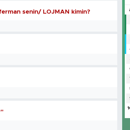
/ ferman senin/ LOJMAN kimin?
1
r"