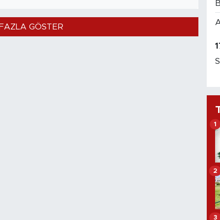
B
A
FAZLA GÖSTER
1
S
1
2
3