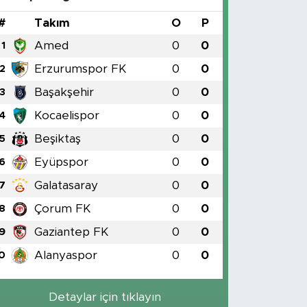
#
Takım
O
P
Amed
0
0
1
Erzurumspor FK
0
0
2
Başakşehir
0
0
3
Kocaelispor
0
0
4
Beşiktaş
0
0
5
Eyüpspor
0
0
6
Galatasaray
0
0
7
Çorum FK
0
0
8
Gaziantep FK
0
0
9
Alanyaspor
0
0
0
Detaylar için tıklayın