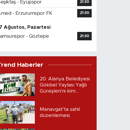
eşiktaş - Eyüpspor
21:30
med - Erzurumspor FK
21:30
7 Ağustos, Pazartesi
amsunspor - Göztepe
21:30
Trend Haberler
20. Alanya Belediyesi
Gökbel Yaylası Yağlı
Güreşleri'ni kim
kazandı?
Manavgat’ta sahil
düzenlemesi