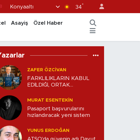
°
Konyaaltı
8
34
8
el
Asayiş
Özel Haber
2
8
3
Yazarlar
4
ZAFER ÖZCIVAN
FARKLILIKLARIN KABUL
EDİLDİĞİ, ORTAK
HEDEFLERDE BULUŞULAN
DENGE
MURAT ESENTEKIN
Pasaport başvurularını
hızlandıracak yeni sistem
YUNUS ERDOĞAN
ATSO'da güvenin adı Davut