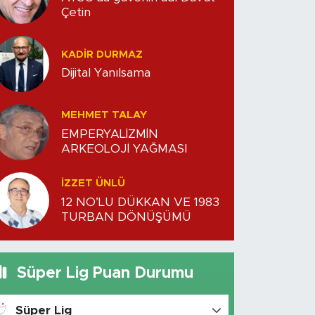
Çetin
KADIR DURMAZ
Dijital Yanılsama
MEHMET TALAY
EMPERYALİZMİN
ARKEOLOJİ YAĞMASI
İZZET ÜNLÜ
12 NO’LU DÜKKAN VE 1983
TURBAN DÖNÜŞÜMÜ
Süper Lig Puan Durumu
Süper Lig