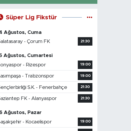
Süper Lig Fikstür
4 Ağustos, Cuma
alatasaray - Çorum FK
21:30
5 Ağustos, Cumartesi
onyaspor - Rizespor
19:00
asımpaşa - Trabzonspor
19:00
ençlerbirliği S.K. - Fenerbahçe
21:30
aziantep FK - Alanyaspor
21:30
6 Ağustos, Pazar
aşakşehir - Kocaelispor
19:00