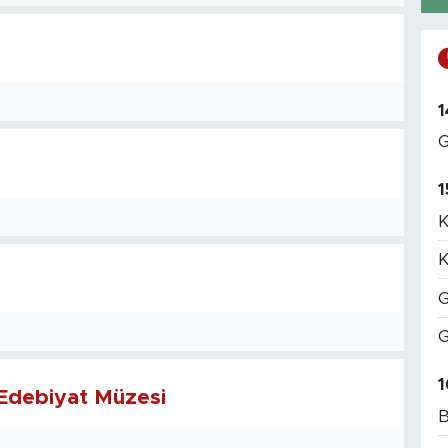
1
G
1
K
K
G
G
1
 Edebiyat Müzesi
B