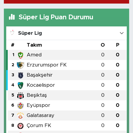
Süper Lig Puan Durumu
Süper Lig
#
Takım
O
P
Amed
0
0
1
Erzurumspor FK
0
0
2
Başakşehir
0
0
3
Kocaelispor
0
0
4
Beşiktaş
0
0
5
Eyüpspor
0
0
6
Galatasaray
0
0
7
Çorum FK
0
0
8