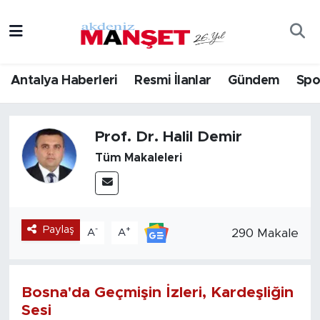
Asayiş
Antalya Nöbetçi Eczaneler
Antalya Haberleri
Resmi İlanlar
Gündem
Spo
Bilim & Teknoloji
Antalya Hava Durumu
Eğitim
Antalya Namaz Vakitleri
Prof. Dr. Halil Demir
Tüm Makaleleri
Ekonomi
Antalya Trafik Yoğunluk Haritası
Güncel
Süper Lig Puan Durumu ve Fikstür
Paylaş
-
+
290 Makale
A
A
Gündem
Tüm Manşetler
İlçeler
Son Dakika Haberleri
Bosna'da Geçmişin İzleri, Kardeşliğin
Sesi
Kültür- Sanat
Haber Arşivi