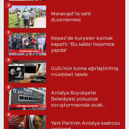
2
Manavgat’ta sahil
düzenlemesi
3
Kepez’de kuryeler kontak
kapattı: ‘Bu saldırı hepimize
yapıldı’
4
Güllü'nün kızına ağırlaştırılmış
müebbet talebi
5
Antalya Büyükşehir
Belediyesi yolsuzluk
soruşturmasında sıcak
gelişme: 2 isim yeniden
6
gözaltına alındı
Yeni Parti'nin Antalya kadrosu