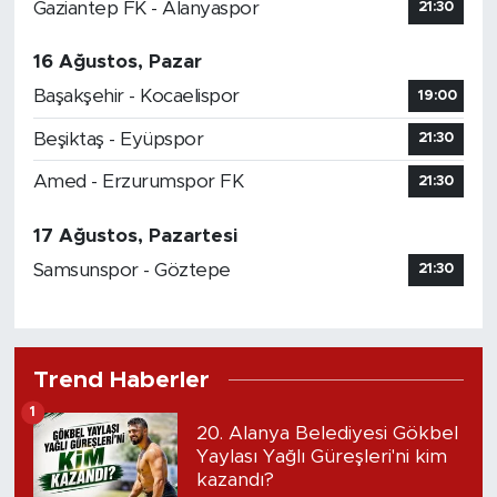
Gaziantep FK - Alanyaspor
21:30
16 Ağustos, Pazar
Başakşehir - Kocaelispor
19:00
Beşiktaş - Eyüpspor
21:30
Amed - Erzurumspor FK
21:30
17 Ağustos, Pazartesi
Samsunspor - Göztepe
21:30
Trend Haberler
1
20. Alanya Belediyesi Gökbel
Yaylası Yağlı Güreşleri'ni kim
kazandı?