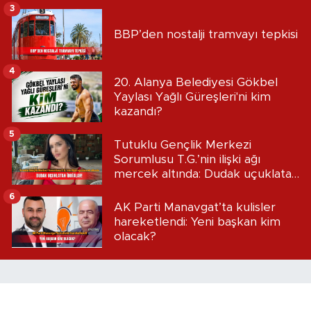
3
BBP’den nostalji tramvayı tepkisi
4
20. Alanya Belediyesi Gökbel
Yaylası Yağlı Güreşleri'ni kim
kazandı?
5
Tutuklu Gençlik Merkezi
Sorumlusu T.G.’nin ilişki ağı
mercek altında: Dudak uçuklatan
iddialar!
6
AK Parti Manavgat’ta kulisler
hareketlendi: Yeni başkan kim
olacak?