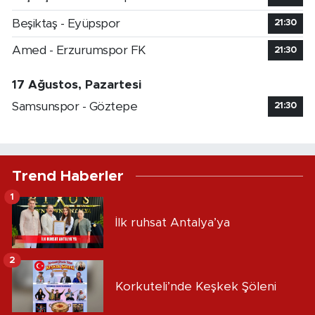
Beşiktaş - Eyüpspor
21:30
Amed - Erzurumspor FK
21:30
17 Ağustos, Pazartesi
Samsunspor - Göztepe
21:30
Trend Haberler
1
İlk ruhsat Antalya’ya
2
Korkuteli’nde Keşkek Şöleni