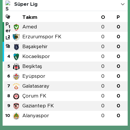
Süper Lig
#
Takım
O
P
Amed
0
0
1
Erzurumspor FK
0
0
2
Başakşehir
0
0
3
Kocaelispor
0
0
4
Beşiktaş
0
0
5
Eyüpspor
0
0
6
Galatasaray
0
0
7
Çorum FK
0
0
8
Gaziantep FK
0
0
9
Alanyaspor
0
0
10