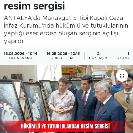
resim sergisi
ANTALYA'da Manavgat S Tipi Kapalı Ceza
İnfaz Kurumu'nda hükümlü ve tutuklularının
yaptığı eserlerden oluşan serginin açılışı
yapıldı.
16.05.2026 - 10:14
16.05.2026 - 10:15
2
1 
YAYINLANMA
GÜNCELLEME
PAYLAŞIM
OKUNMA