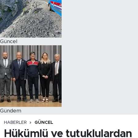
Magazin
Özel Haber
Güncel
Politika
Resmi İlanlar
Sağlık
Spor
Turizm
Gündem
HABERLER
GÜNCEL
Hükümlü ve tutuklulardan