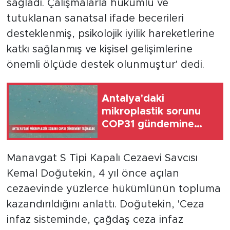
sağladı. Çalışmalarla hükümlü ve
tutuklanan sanatsal ifade becerileri
desteklenmiş, psikolojik iyilik hareketlerine
katkı sağlanmış ve kişisel gelişimlerine
önemli ölçüde destek olunmuştur' dedi.
Antalya'daki
mikroplastik sorunu
COP31 gündemine
taşınacak
Manavgat S Tipi Kapalı Cezaevi Savcısı
Kemal Doğutekin, 4 yıl önce açılan
cezaevinde yüzlerce hükümlünün topluma
kazandırıldığını anlattı. Doğutekin, 'Ceza
infaz sisteminde, çağdaş ceza infaz