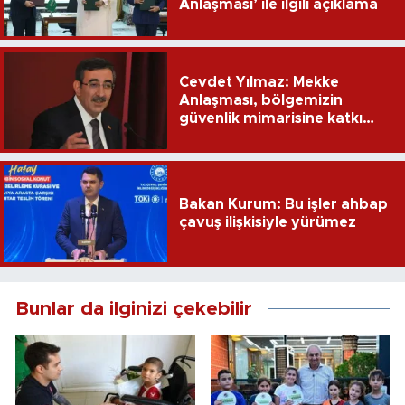
Anlaşması’ ile ilgili açıklama
Cevdet Yılmaz: Mekke
Anlaşması, bölgemizin
güvenlik mimarisine katkı
sağlayacak
Bakan Kurum: Bu işler ahbap
çavuş ilişkisiyle yürümez
Bunlar da ilginizi çekebilir