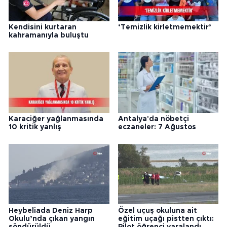
Kendisini kurtaran
‘Temizlik kirletmemektir’
kahramanıyla buluştu
Karaciğer yağlanmasında
Antalya'da nöbetçi
10 kritik yanlış
eczaneler: 7 Ağustos
Heybeliada Deniz Harp
Özel uçuş okuluna ait
Okulu’nda çıkan yangın
eğitim uçağı pistten çıktı:
söndürüldü
Pilot öğrenci yaralandı